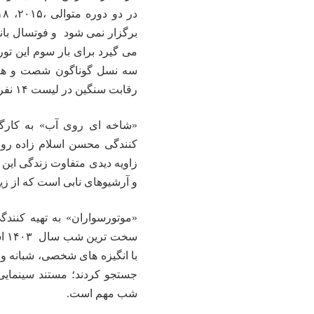
برگزار نمى شود و فوتسال بانو
سه نسل گوناگون شصت و هفتاد
رقابت سنگین در لیست ۱۴ نفره مربی جهت اعزام به تورنمت چین قرار بگیرند.
«شاخه ای روی آب» به کارگ
کنندگی محسن اسلام زاده رو
زاویه دیدی متفاوت زندگی این 
و آرشیوهای نابی است که از زیر
«موتورسواران» به تهیه کنند
سخت ترین شب سال ۱۴۰۳ است که همه مردم ایران چشم به راه یک
با انگیزه های شخصی، شبانه و د
جستجو کردند؛ مستند سینمایی
شب مهم است.