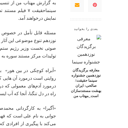
به گزارش
مهتاب من
از تنسیم،
سینماحقیقت ۷ فی
نمایش درخواهند آمد.
بعدی را بخوانید
مسئله قابل تأمل در خصوص تو
صوتی نخست وزیر رژیم ستم ش
تولیدات مرکز مستند سوره به
«آبراه کوچکی در بین هور» ب
معارفه برگزیدگان
نوزدهمین جشنواره
روایتی است درمورد آن هایی که
سینما حقیقت/
درمورد آدم‌های معمولی که در
صالحی: ایران
بهشت مستندسازان
راه در دل تنگنا، آنجا که آب ا
است_مهتاب من
«آگیرا» به کارگردانی محمد
جوانی به نام علی ا‌ست که فهم
می‌کند با پیگیری از افرادی ک