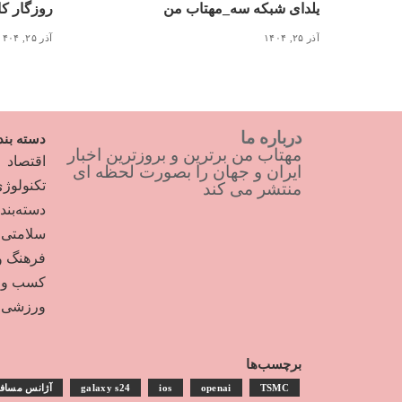
یلدای شبکه سه_مهتاب من
روزگار کاغذ ۳ میلیونی_
آذر ۲۵, ۱۴۰۴
آذر ۲۵, ۱۴۰۴
درباره ما
دسته بند
مهتاب من برترین و بروزترین اخبار
اقتصاد
ایران و جهان را بصورت لحظه ای
تکنولوژ
منتشر می کند
دسته‌بن
سلامتی
فرهنگ و
کسب و ک
ورزشی
برچسب‌ها
TSMC
openai
ios
galaxy s24
آژانس مساف