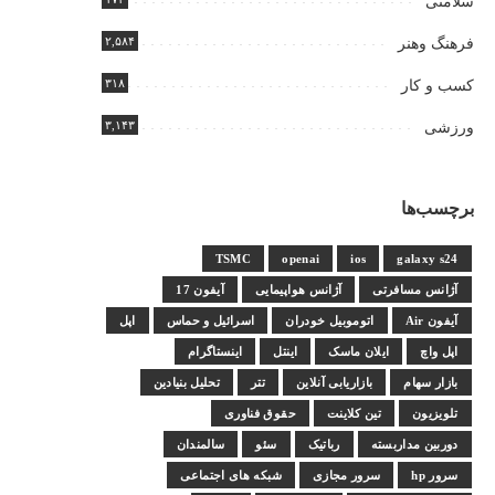
سلامتی
۲,۵۸۴
فرهنگ وهنر
۳۱۸
کسب و کار
۳,۱۴۳
ورزشی
برچسب‌ها
TSMC
openai
ios
galaxy s24
آژانس مسافرتی
آژانس هواپیمایی
آیفون 17
آیفون Air
اتوموبیل خودران
اسرائیل و حماس
اپل
اپل واچ
ایلان ماسک
اینتل
اینستاگرام
بازار سهام
بازاریابی آنلاین
تتر
تحلیل بنیادین
تلویزیون
تین کلاینت
حقوق فناوری
دوربین مداربسته
رباتیک
سئو
سالمندان
سرور hp
سرور مجازی
شبکه های اجتماعی