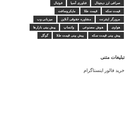
صرافی ارز دیجیتال
فناوری آسیا
فوتبال
قیمت سکه
قیمت طلا
مایکروسافت
مرورگر اینترنت
مشاوره حقوقی آنلاین
میزبانی وب
هواوی
هوش مصنوعی
واتساپ
پیش بینی بازارها
پیش بینی قیمت سکه
پیش بینی قیمت طلا
گوگل
تبلیغات متنی
خرید فالور اینستاگرام