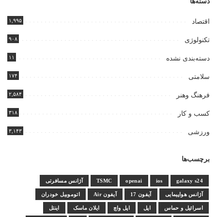
دسته‌ها
۱,۹۹۵
اقتصاد
۹۰۸
تکنولوژی
۱۱
دسته‌بندی نشده
۱۷۴
سلامتی
۲,۵۸۴
فرهنگ وهنر
۳۱۸
کسب و کار
۳,۱۴۳
ورزشی
برچسب‌ها
galaxy s24
ios
openai
TSMC
آژانس مسافرتی
آژانس هواپیمایی
آیفون 17
آیفون Air
اتوموبیل خودران
اسرائیل و حماس
اپل
اپل واچ
ایلان ماسک
اینتل