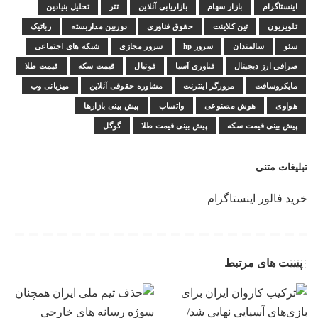
اینستاگرام
بازار سهام
بازاریابی آنلاین
تتر
تحلیل بنیادین
تلویزیون
تین کلاینت
حقوق فناوری
دوربین مداربسته
رباتیک
سئو
سالمندان
سرور hp
سرور مجازی
شبکه های اجتماعی
صرافی ارز دیجیتال
فناوری آسیا
فوتبال
قیمت سکه
قیمت طلا
مایکروسافت
مرورگر اینترنت
مشاوره حقوقی آنلاین
میزبانی وب
هواوی
هوش مصنوعی
واتساپ
پیش بینی بازارها
پیش بینی قیمت سکه
پیش بینی قیمت طلا
گوگل
تبلیغات متنی
خرید فالور اینستاگرام
پست های مرتبط