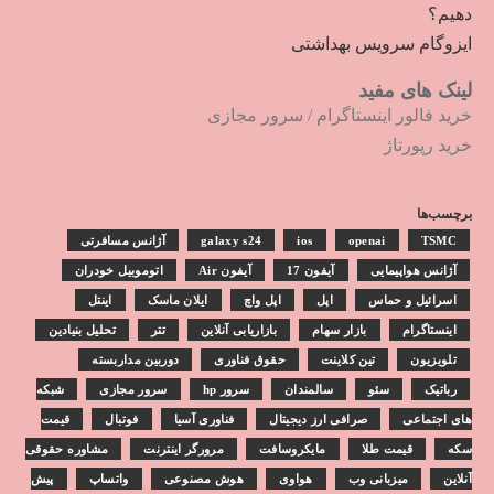
دهیم؟
ایزوگام سرویس بهداشتی
لینک های مفید
خرید فالور اینستاگرام
/
سرور مجازی
خرید رپورتاژ
برچسب‌ها
TSMC
openai
ios
galaxy s24
آژانس مسافرتی
آژانس هواپیمایی
آیفون 17
آیفون Air
اتوموبیل خودران
اسرائیل و حماس
اپل
اپل واچ
ایلان ماسک
اینتل
اینستاگرام
بازار سهام
بازاریابی آنلاین
تتر
تحلیل بنیادین
تلویزیون
تین کلاینت
حقوق فناوری
دوربین مداربسته
رباتیک
سئو
سالمندان
سرور hp
سرور مجازی
شبکه
های اجتماعی
صرافی ارز دیجیتال
فناوری آسیا
فوتبال
قیمت
سکه
قیمت طلا
مایکروسافت
مرورگر اینترنت
مشاوره حقوقی
آنلاین
میزبانی وب
هواوی
هوش مصنوعی
واتساپ
پیش