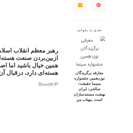
بعدی را بخوانید
رهبر معظم انقلاب اسلا
ازبین‌بردن صنعت هسته‌ای
همین خیال باشید اما اص
هسته‌ای دارد، درقبال آن 
معارفه برگزیدگان
نوزدهمین جشنواره
R1010113/P
سینما حقیقت/
صالحی: ایران
بهشت مستندسازان
است_مهتاب من