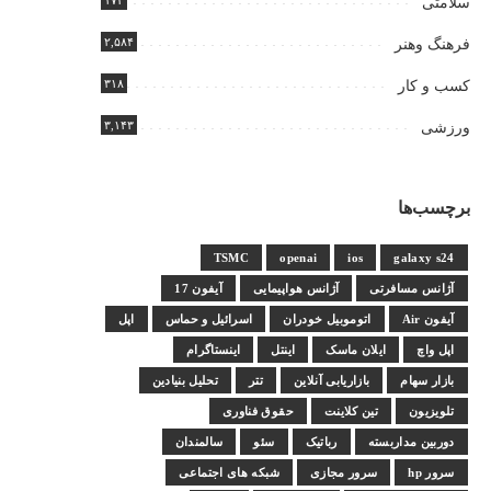
۱۷۴
سلامتی
۲,۵۸۴
فرهنگ وهنر
۳۱۸
کسب و کار
۳,۱۴۳
ورزشی
برچسب‌ها
TSMC
openai
ios
galaxy s24
آژانس مسافرتی
آژانس هواپیمایی
آیفون 17
آیفون Air
اتوموبیل خودران
اسرائیل و حماس
اپل
اپل واچ
ایلان ماسک
اینتل
اینستاگرام
بازار سهام
بازاریابی آنلاین
تتر
تحلیل بنیادین
تلویزیون
تین کلاینت
حقوق فناوری
دوربین مداربسته
رباتیک
سئو
سالمندان
سرور hp
سرور مجازی
شبکه های اجتماعی