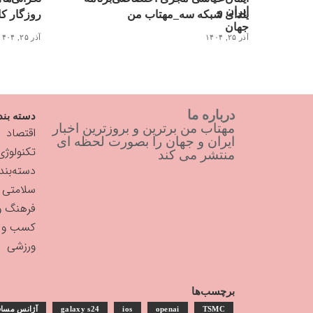
یلدای شبکه سه_مهتاب من
روزگار کاغذ ۳ میلیونی_
آذر ۲۵, ۱۴۰۴
آذر ۲۵, ۱۴۰۴
درباره ما
دسته بند
مهتاب من برترین و بروزترین اخبار
اقتصاد
ایران و جهان را بصورت لحظه ای
تکنولوژی
منتشر می کند
دسته‌بن
سلامتی
فرهنگ و
کسب و ک
ورزشی
برچسب‌ها
TSMC
openai
ios
galaxy s24
آژانس مساف