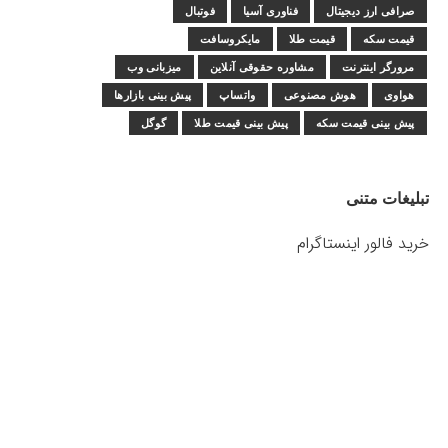
صرافی ارز دیجیتال
فناوری آسیا
فوتبال
قیمت سکه
قیمت طلا
مایکروسافت
مرورگر اینترنت
مشاوره حقوقی آنلاین
میزبانی وب
هواوی
هوش مصنوعی
واتساپ
پیش بینی بازارها
پیش بینی قیمت سکه
پیش بینی قیمت طلا
گوگل
تبلیغات متنی
خرید فالور اینستاگرام