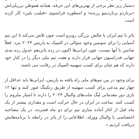
دستیار زیر نظر برخی از بهترین‌های این حرفه، همانند هموطن برزیلی‌اش
«
برناردو
برناردینیو
رزنده» و اسطوره فرانسوی «فیلیپ بلین» کار کرده
است.
پائز با تیم ایران با چالش بزرگی روبرو است چون تلاش می‌کند تا این تیم
آسیایی را برای سومین وجود متوالی در المپیک به پاریس ۲۰۲۴ ببرد. فعلاً
شانس با آنها نیست، چون ایرانی‌ها اکنون در رده پانزدهم جدول رده بندی
جهانی فدراسیون جهانی قرار دارند و هفت تیم ملی دیگر را در کنار خود
دارند که هم چنان برای کسب سهمیه المپیک در رقابت می باشند.
برای وجود در بین تیم‌های ملی راه یافته به پاریس، ایرانی‌ها باید حداقل از
چهار تیم مدعی برای کسب سهمیه از طریق رنکینگ عبور کنند و تنها ۱۲
بازی دور مقدماتی لیگ ملت‌های والیبال ۲۰۲۴ را دارند تا امتیاز ملزوم را
کسب کنند. ساعت در ایران در حال حرکت است و مقداری بیشتر از یک
ماه قبل از اغاز آماده سازی تیم برای دو ماه فشرده، در یک مصاحبه
اختصاصی با والیبال وورلد، اطلاعاتی را از پائز در رابطه با برنامه‌هایش
دریافت کردیم.»