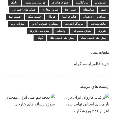
تلویزیون
تین کلاینت
حقوق فناوری
دوربین مداربسته
رباتیک
سئو
سالمندان
سرور hp
سرور مجازی
شبکه های اجتماعی
صرافی ارز دیجیتال
فناوری آسیا
فوتبال
قیمت سکه
قیمت طلا
مایکروسافت
مرورگر اینترنت
مشاوره حقوقی آنلاین
میزبانی وب
هواوی
هوش مصنوعی
واتساپ
پیش بینی بازارها
پیش بینی قیمت سکه
پیش بینی قیمت طلا
گوگل
تبلیغات متنی
خرید فالور اینستاگرام
پست های مرتبط