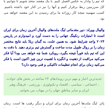
که تیم را وادار به عکس العمل کنیم. با یک مقصد متحد شویم تا بتوانیم با
کل سرزمین ربط برقرار کنیم و آنها را نیز در کنار خود داشته باشیم.
کسب سهمیه نتیجه کار روزانه ما برای رسیدن به این مقصد خواهد می
بود.
والیبال وورلد: دور مقدماتی لیگ ملت‌های والیبال آخرین زمان برای ایران
است تا امتیازات رنکینگ جهانی را به دست آورد و امیدوارم در پاریس
۲۰۲۴ واجد شرایط شود. به همین علت، به گمان زیادً باید نتایج مختصر
زمان را بر روال طویل مدت ساخت و گسترش تیم برتری دهید. با دقت به
این که تیم باید فوراً نتیجه بگیرد، رویکرد شما چه خواهد می بود؟ آیا فکر
می‌کنید مراقبت از ذهنیت و انگیزه با اهمیت ترین چیز اکنون است یا فکر
می‌کنید زمان برای انجام تنظیمات تاکتیکی و فنی وجود دارد؟
جدیدترین اخبار و مهم ترین رویدادهای ۲۴ ساعته در بخش های حوادث
، اجتماعی ، سیاسی ،
اقتصاد
و
تکنولوژی
،
ورزشی
،
فرهنگ وهنر
ایران و سایر مناطق جهان را در
مهتاب من
بخوانید.
پائز: لیگ ملت‌ها آخرین زمان برای ایران و دیگر رقیب ها است. زمان