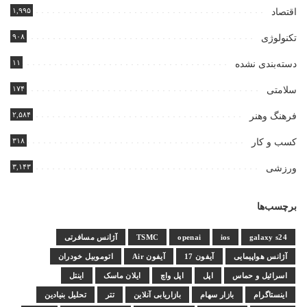
۱,۹۹۵
اقتصاد
۹۰۸
تکنولوژی
۱۱
دسته‌بندی نشده
۱۷۴
سلامتی
۲,۵۸۴
فرهنگ وهنر
۳۱۸
کسب و کار
۳,۱۴۳
ورزشی
برچسب‌ها
galaxy s24
ios
openai
TSMC
آژانس مسافرتی
آژانس هواپیمایی
آیفون 17
آیفون Air
اتوموبیل خودران
اسرائیل و حماس
اپل
اپل واچ
ایلان ماسک
اینتل
اینستاگرام
بازار سهام
بازاریابی آنلاین
تتر
تحلیل بنیادین