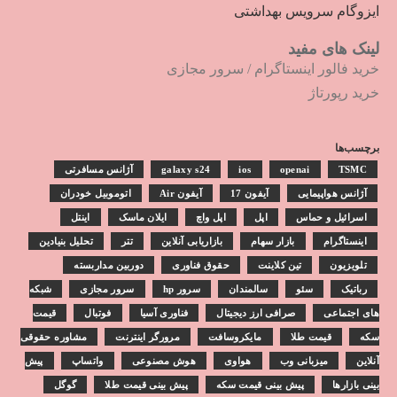
ایزوگام سرویس بهداشتی
لینک های مفید
خرید فالور اینستاگرام
/
سرور مجازی
خرید رپورتاژ
برچسب‌ها
TSMC
openai
ios
galaxy s24
آژانس مسافرتی
آژانس هواپیمایی
آیفون 17
آیفون Air
اتوموبیل خودران
اسرائیل و حماس
اپل
اپل واچ
ایلان ماسک
اینتل
اینستاگرام
بازار سهام
بازاریابی آنلاین
تتر
تحلیل بنیادین
تلویزیون
تین کلاینت
حقوق فناوری
دوربین مداربسته
رباتیک
سئو
سالمندان
سرور hp
سرور مجازی
شبکه
های اجتماعی
صرافی ارز دیجیتال
فناوری آسیا
فوتبال
قیمت
سکه
قیمت طلا
مایکروسافت
مرورگر اینترنت
مشاوره حقوقی
آنلاین
میزبانی وب
هواوی
هوش مصنوعی
واتساپ
پیش
بینی بازارها
پیش بینی قیمت سکه
پیش بینی قیمت طلا
گوگل