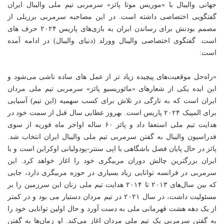
جهانی والیبال با «موریس
موتا
پائز» سرمربی تیم ملی والیبال ایران
گفتگویی اختصاصی داشته است. در این مصاحبه سرمربی برزیلی از
مصمم بودنش برای رساندن ایران به بازی‌های پاریس ۲۰۲۴ حرف های
است. گفتگوی اختصاصی والیبال وورلد (دنیای والیبال) در ادامه آمده
است:
«راه‌حل موقعیت‌های پیچیده زیاد تر از عمل های ساده ناشی می‌شود و
این ایده یکی از شعارهای «مائوریسیو پائز» سرمربی تیم ملی مردان
ایران است که به تازگی در تلاش برای کسب سهمیه (این تیم) آسیایی
برای المپیک ۲۰۲۴ پاریس است. بهروز عطایی سال قبل از سمت خود در
هدایت تیم ملی استعفا داد و
پائز
۶۰ ساله اواخر ماه فوریه از سوی
فدراسیون والیبال به گفتن سرمربی تیم ملی والیبال ایران انتخاب شد.
پائز در حال پایان فصل باشگاهی با
اپی
سنتر-پودولیانی اوکراین است و با
ایران بزرگترین چالش دوران مربیگری خود را اغاز خواهد کرد. این
سرمربی در فرانسه توانایی زیاد بسیاری در حوزه مربیگری دارد، جایی
که بین سال‌های ۲۰۱۳ تا ۲۰۱۴ هدایت تیم ملی زنان این سرزمین را بر
مسئولیت داشت، در سال ۲۰۲۱ در تیم مردان دستیار می بود و در کمتر
از یک دهه هشت قهرمانی ملی به دست آورد و حال اولین توانایی خود را
به گفتن سرمربی یک تیم ملی مردان اغاز می‌کند. او زمان‌ها به گفتن