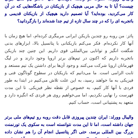
چیست؟ آیا تا به حال مربی هیچیک از بازیکنان در باشگاه‌هایی که در آن
کار می‌کردید، بوده‌اید؟ آیا تصمیم دارید هیچیک از بازیکنان قدیمی و
باتجربه
ای
را که در چند سال تازه از تیم جدا شده‌اند را بازگردانید؟
پائز: من روبه رو چندین بازیکن ایرانی مربیگری کرده‌ام، اما هیچ زمان با
آنها کار نکرده‌ام. فکر می‌کنم بازیکنانی با پتانسیل بالا، ابزارهای بدنی
شگفت انگیز و توانایی بین‌المللی قوی داریم. این چنین چند بازیکن
باتجربه داریم که اکنون در تیم‌های برتر اروپا وجود دارند و در لیگ
قهرمانان اروپا شرکت می‌کنند و وجود آن‌ها برای داشتن یک تیم مستعد و
ثابت الزامی است. ما می‌دانیم که بازیکنان در سطوح گوناگون فنی و
فیزیکی به ما خواهند رسید، به این علت تلاش می‌کنیم در ابتدا به طور
فردی با آنها کار کنیم، به خصوص از نقطه نظر فیزیکی. تا این مدت
فهرست را نهایی نکردیم، اما می‌خواهیم روی هر فردی که انگیزه دارد و
متعهد به پشتیبانی است، حساب کنیم.
والیبال وورلد: ایران چندین پیروزی قابل دقت روبه رو تیم‌های ملی برتر
جهان داشته است، اما تا این مدت نتوانسته است به سکوی یک تورنمنت
بزرگ بین
المللی
برسد، حتی اگر پتانسیل انجام آن را هم نشان داده