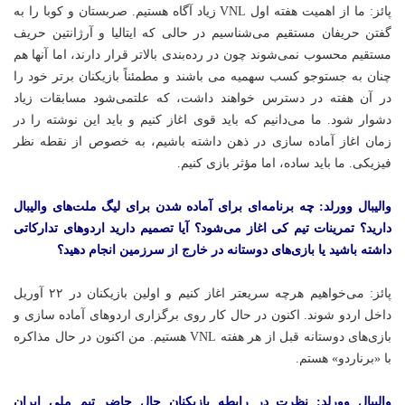
پائز: ما از اهمیت هفته اول VNL زیاد آگاه هستیم. صربستان و کوبا را به
گفتن حریفان مستقیم می‌شناسیم در حالی که ایتالیا و آرژانتین حریف
مستقیم محسوب نمی‌شوند چون در رده‌بندی بالاتر قرار دارند، اما آنها هم
چنان به جستوجو کسب سهمیه می باشند و مطمئناً بازیکنان برتر خود را
در آن هفته در دسترس خواهند داشت، که علتمی‌شود مسابقات زیاد
دشوار شود. ما می‌دانیم که باید قوی اغاز کنیم و باید این نوشته را در
زمان اغاز آماده سازی در ذهن داشته باشیم، به خصوص از نقطه نظر
فیزیکی. ما باید ساده، اما مؤثر بازی کنیم.
والیبال وورلد: چه برنامه‌ای برای آماده شدن برای لیگ ملت‌های والیبال
دارید؟ تمرینات تیم کی اغاز می‌شود؟ آیا تصمیم دارید اردوهای تدارکاتی
داشته باشید یا بازی‌های دوستانه در خارج از سرزمین انجام دهید؟
پائز: می‌خواهیم هرچه سریعتر اغاز کنیم و اولین بازیکنان در ۲۲ آوریل
داخل اردو شوند. اکنون در حال کار روی برگزاری اردوهای آماده سازی و
بازی‌های دوستانه قبل از هر هفته VNL هستیم. من اکنون در حال مذاکره
با «برناردو» هستم.
والیبال وورلد: نظرت در رابطه بازیکنان حال حاضر تیم ملی ایران