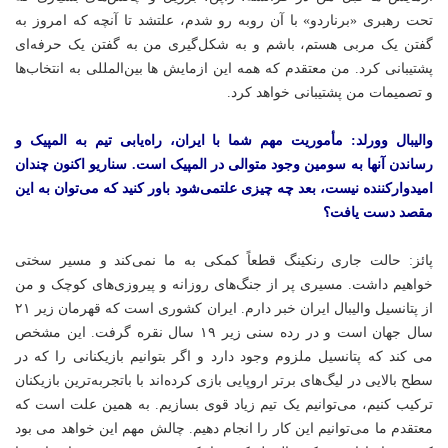
تحت رهبری «برناردو» با آن روبه رو شدم، علتشد تا آنچه که امروز به
گفتن یک مربی هستم، باشم و به شکل‌گیری من به گفتن یک حرفه‌ای
پشتیبانی کرد. من معتقدم که همه این ازمایش ها بین‌المللی به انتخاب‌ها
و تصمیمات من پشتیبانی خواهد کرد.
والیبال وورلد: مأموریت مهم شما با ایران، راه‌یابی تیم به المپیک و
رساندن آنها به سومین وجود متوالی در المپیک است. سناریو اکنون چندان
امیدوارکننده نیست، بعد چه چیزی علتمی‌شود باور کنید که می‌توان به این
مقصد دست یافت؟
پائز: حالت جاری رنکینگ قطعاً کمکی به ما نمی‌کند و مسیر سختی
خواهیم داشت. مسیری پر از جنگ‌های روزانه و پیروزی‌های کوچک و من
از پتانسیل والیبال ایران خبر دارم. ایران کشوری است که قهرمان زیر ۲۱
سال جهان است و در رده سنی زیر ۱۹ سال نقره گرفت. این مشخص
می کند که پتانسیل ملزوم وجود دارد و اگر بتوانیم بازیکنانی را که در
سطح بالایی در لیگ‌های برتر اروپایی بازی کرده‌اند با باتجربه‌ترین بازیکنان
ترکیب کنیم، می‌توانیم یک تیم زیاد قوی بسازیم. به همین علت است که
معتقدم ما می‌توانیم این کار را انجام دهیم. چالش مهم این خواهد می بود