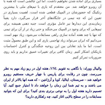
بسیاری برای آماده شدن نخواهیم داشت، اما این چالشی است که همه با
آن روبرو خواهند شد. من معتقدم که بازی با تیم‌های ملی با بیشترین
رنکینگ که حضورشان در المپیک قطعی شده است، اهمیت بسیاری در
تعیین این که چه تیمی در جایگاه‌های آخر قرار می‌گیرد، دارد یقیناً
زمان‌بندی این دیدارها نیز عامل مؤثری است. جنبه ذهنی همیشه برای
تیم‌هایی که برای وجود در المپیک می‌جنگند و حتی زیاد تر از آن برای تیمی
که تنها با چند هفته آماده سازی راهی مسابقات می‌شود، زیاد مهم است.
می‌دانیم که ایران می‌تواند زیاد تهاجمی بازی کند و این طبق معمولً مثبت
است، اما ما باید تعادلی بین این روحیه جنگندگی و کنترل احساسات
بازیکنان اشکار کنیم. زمان کافی برای تغییرات عمیق نداریم و باید روی
ضروریات تمرکز کنیم.
والیبال وورلد: با نگاهی به تقویم VNL، هفته اول در ریو زیاد مهم به نظر
می‌رسد، چون در رقابت برای پاریس با چهار حریف مستقیم روبرو
خواهید شد – صربستان، ایتالیا، کوبا و آرژانتین – که همه انها بالاتر از ایران
می باشند و به تیم شما این زمان را خواهند داد تا امتیاز جمع کنید. آیا
تصمیم دارید هفته اول را به نوعی برتری بندی کنید؟ برای این که بتوانید
مسابقات را در سطح بالایی اغاز کنید، چه راهکاری دارید؟