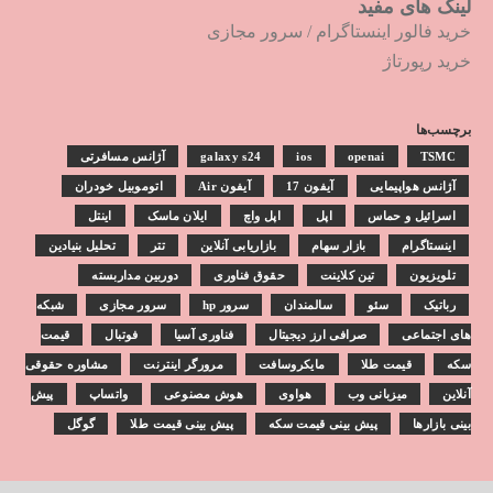
لینک های مفید
خرید فالور اینستاگرام
/
سرور مجازی
خرید رپورتاژ
برچسب‌ها
TSMC
openai
ios
galaxy s24
آژانس مسافرتی
آژانس هواپیمایی
آیفون 17
آیفون Air
اتوموبیل خودران
اسرائیل و حماس
اپل
اپل واچ
ایلان ماسک
اینتل
اینستاگرام
بازار سهام
بازاریابی آنلاین
تتر
تحلیل بنیادین
تلویزیون
تین کلاینت
حقوق فناوری
دوربین مداربسته
رباتیک
سئو
سالمندان
سرور hp
سرور مجازی
شبکه
های اجتماعی
صرافی ارز دیجیتال
فناوری آسیا
فوتبال
قیمت
سکه
قیمت طلا
مایکروسافت
مرورگر اینترنت
مشاوره حقوقی
آنلاین
میزبانی وب
هواوی
هوش مصنوعی
واتساپ
پیش
بینی بازارها
پیش بینی قیمت سکه
پیش بینی قیمت طلا
گوگل