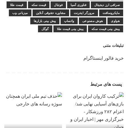
صرافی ارز دیجیتال
فناوری آسیا
فوتبال
قیمت سکه
قیمت طلا
مایکروسافت
مرورگر اینترنت
مشاوره حقوقی آنلاین
میزبانی وب
هواوی
هوش مصنوعی
واتساپ
پیش بینی بازارها
پیش بینی قیمت سکه
پیش بینی قیمت طلا
گوگل
تبلیغات متنی
خرید فالور اینستاگرام
پست های مرتبط