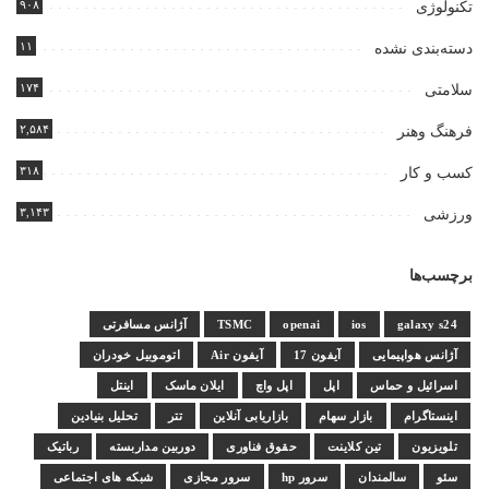
۹۰۸
تکنولوژی
۱۱
دسته‌بندی نشده
۱۷۴
سلامتی
۲,۵۸۴
فرهنگ وهنر
۳۱۸
کسب و کار
۳,۱۴۳
ورزشی
برچسب‌ها
galaxy s24
ios
openai
TSMC
آژانس مسافرتی
آژانس هواپیمایی
آیفون 17
آیفون Air
اتوموبیل خودران
اسرائیل و حماس
اپل
اپل واچ
ایلان ماسک
اینتل
اینستاگرام
بازار سهام
بازاریابی آنلاین
تتر
تحلیل بنیادین
تلویزیون
تین کلاینت
حقوق فناوری
دوربین مداربسته
رباتیک
سئو
سالمندان
سرور hp
سرور مجازی
شبکه های اجتماعی