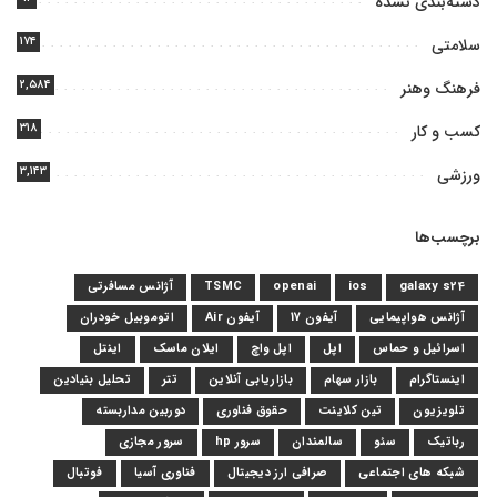
دسته‌بندی نشده
۱۷۴
سلامتی
۲,۵۸۴
فرهنگ وهنر
۳۱۸
کسب و کار
۳,۱۴۳
ورزشی
برچسب‌ها
galaxy s24
ios
openai
TSMC
آژانس مسافرتی
آژانس هواپیمایی
آیفون 17
آیفون Air
اتوموبیل خودران
اسرائیل و حماس
اپل
اپل واچ
ایلان ماسک
اینتل
اینستاگرام
بازار سهام
بازاریابی آنلاین
تتر
تحلیل بنیادین
تلویزیون
تین کلاینت
حقوق فناوری
دوربین مداربسته
رباتیک
سئو
سالمندان
سرور hp
سرور مجازی
شبکه های اجتماعی
صرافی ارز دیجیتال
فناوری آسیا
فوتبال