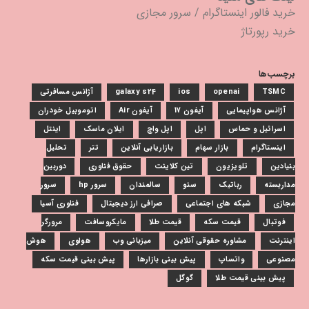
خرید فالور اینستاگرام
/
سرور مجازی
خرید رپورتاژ
برچسب‌ها
TSMC
openai
ios
galaxy s24
آژانس مسافرتی
آژانس هواپیمایی
آیفون 17
آیفون Air
اتوموبیل خودران
اسرائیل و حماس
اپل
اپل واچ
ایلان ماسک
اینتل
اینستاگرام
بازار سهام
بازاریابی آنلاین
تتر
تحلیل
بنیادین
تلویزیون
تین کلاینت
حقوق فناوری
دوربین
مداربسته
رباتیک
سئو
سالمندان
سرور hp
سرور
مجازی
شبکه های اجتماعی
صرافی ارز دیجیتال
فناوری آسیا
فوتبال
قیمت سکه
قیمت طلا
مایکروسافت
مرورگر
اینترنت
مشاوره حقوقی آنلاین
میزبانی وب
هواوی
هوش
مصنوعی
واتساپ
پیش بینی بازارها
پیش بینی قیمت سکه
پیش بینی قیمت طلا
گوگل