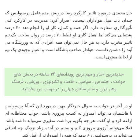
خان‌محمدی درمورد تاثییر کارکرد رضا درویش مدیرعامل پرسپولیس که
چندان باب میل هواداران نیست، اصرار کرد: مدیریت در کارکرد فنی
تأثیرگذاری متفاوت دارد. اگر همه و کمال، کار او را انجام دهد ۲۰ درصد
پشتیبانی می‌کند اما اهمال کاری او قطعا ۷۰ درصد در روال ساخت یک تیم
تاثییر مخرب دارد. به هر حال نمی‌توان همه افرادی که به ورزشگاه می
آیند را دشمن دانست. هوادار صاحب باشگاه است و اعتبار وجودی یک تیم
از لحاظ معنوی است.
جدیدترین اخبار و مهم ترین رویدادهای ۲۴ ساعته در بخش های
حوادث ، اجتماعی ، سیاسی ،
اقتصاد
و
تکنولوژی
،
ورزشی
،
فرهنگ
وهنر
ایران و سایر مناطق جهان را در
مهتاب من
بخوانید.
او در آخر در جواب به سوال خبرنگار مهر، درمورد این که آیا پرسپولیس
با هاشمیان می‌تواند امیدوار به کسب پیروزی باشد، جواب محتاطانه ای
اراعه کرد و او گفت: هر چه بگویم برداشت متغیری می‌تواند داشته باشد.
فعلا می‌توانم آرزوی پیروزی کنم و ببینیم در آینده زیاد نزدیک چه اتفاقی
می‌تواند در پرسپولیس رخ بدهد که همه را امیدوارتر از قبل کند.