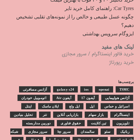
Car Tyres: راهنمای کامل خرید تایر
چگونه عسل طبیعی و خالص را از نمونه‌های تقلبی تشخیص
دهیم؟
ایزوگام سرویس بهداشتی
لینک های مفید
خرید فالور اینستاگرام
/
سرور مجازی
خرید رپورتاژ
برچسب‌ها
TSMC
openai
ios
galaxy s24
آژانس مسافرتی
آژانس هواپیمایی
آیفون 17
آیفون Air
اتوموبیل خودران
اسرائیل و حماس
اپل
اپل واچ
ایلان ماسک
اینتل
اینستاگرام
بازار سهام
بازاریابی آنلاین
تتر
تحلیل بنیادین
تلویزیون
تین کلاینت
حقوق فناوری
دوربین مداربسته
رباتیک
سئو
سالمندان
سرور hp
سرور مجازی
شبکه