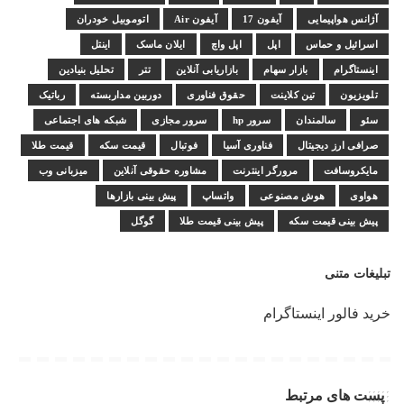
آژانس هواپیمایی
آیفون 17
آیفون Air
اتوموبیل خودران
اسرائیل و حماس
اپل
اپل واچ
ایلان ماسک
اینتل
اینستاگرام
بازار سهام
بازاریابی آنلاین
تتر
تحلیل بنیادین
تلویزیون
تین کلاینت
حقوق فناوری
دوربین مداربسته
رباتیک
سئو
سالمندان
سرور hp
سرور مجازی
شبکه های اجتماعی
صرافی ارز دیجیتال
فناوری آسیا
فوتبال
قیمت سکه
قیمت طلا
مایکروسافت
مرورگر اینترنت
مشاوره حقوقی آنلاین
میزبانی وب
هواوی
هوش مصنوعی
واتساپ
پیش بینی بازارها
پیش بینی قیمت سکه
پیش بینی قیمت طلا
گوگل
تبلیغات متنی
خرید فالور اینستاگرام
پست های مرتبط