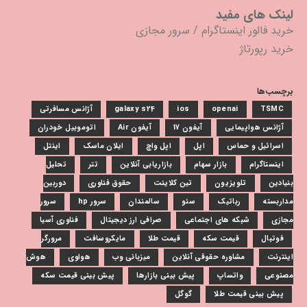
لینک های مفید
خرید فالور اینستاگرام
/
سرور مجازی
خرید رپورتاژ
برچسب‌ها
TSMC
openai
ios
galaxy s24
آژانس مسافرتی
آژانس هواپیمایی
آیفون 17
آیفون Air
اتوموبیل خودران
اسرائیل و حماس
اپل
اپل واچ
ایلان ماسک
اینتل
اینستاگرام
بازار سهام
بازاریابی آنلاین
تتر
تحلیل
بنیادین
تلویزیون
تین کلاینت
حقوق فناوری
دوربین
مداربسته
رباتیک
سئو
سالمندان
سرور hp
سرور
مجازی
شبکه های اجتماعی
صرافی ارز دیجیتال
فناوری آسیا
فوتبال
قیمت سکه
قیمت طلا
مایکروسافت
مرورگر
اینترنت
مشاوره حقوقی آنلاین
میزبانی وب
هواوی
هوش
مصنوعی
واتساپ
پیش بینی بازارها
پیش بینی قیمت سکه
پیش بینی قیمت طلا
گوگل