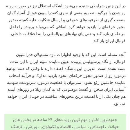
در این چنین شرایطی شنیده می‌شود باشگاه استقلال نیز در صورت روبه
رو شدن با هرگونه تصمیم منفی از سوی کنفدراسیون فوتبال آسیا، گمان
منفعت گیری از ظرفیت‌های حقوقی و ارسال شکایت علیه کمیته صدور
مجوز حرفه‌ای را بازدید خواهد کرد. اتفاقی که می‌تواند پرونده را داخل
مرحله‌ای تازه کند و حتی پای نهادهای بین‌المللی را به اختلافات داخلی
فوتبال ایران باز کند.
آنچه مسلم است این که با وجود اظهارات تازه مسئولان فدراسیون
فوتبال، از نگاه پرسپولیس پرونده تعیین نماینده سوم ایران تا این مدت
بسته نشده است. مدیران این باشگاه اعتقاد دارند تا وقتی که همه ابهام‌ها
درمورد روال صدور مجوز حرفه‌ای، نحوه بازدید مدارک و فرآیند انتخاب
نماینده جانشین رفع نشود، نمی‌توان با قطعیت درمورد سرنوشت سهمیه
آسیایی ایران سخن او گفت؛ موضوعی که به گمان زیادً در روزهای آینده
هم چنان یکی از با اهمیت ترین محورهای مناقشه در فوتبال ایران خواهد
می بود.
جدیدترین اخبار و مهم ترین رویدادهای ۲۴ ساعته در بخش های
حوادث ، اجتماعی ، سیاسی ،
اقتصاد
و
تکنولوژی
،
ورزشی
،
فرهنگ