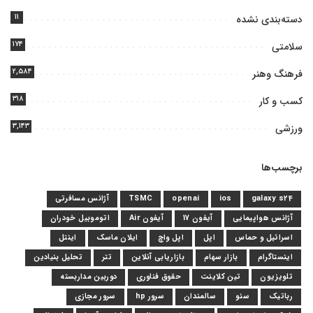
۱۱
دسته‌بندی نشده
۱۷۴
سلامتی
۲,۵۸۴
فرهنگ وهنر
۳۱۸
کسب و کار
۳,۱۴۳
ورزشی
برچسب‌ها
galaxy s24
ios
openai
TSMC
آژانس مسافرتی
آژانس هواپیمایی
آیفون 17
آیفون Air
اتوموبیل خودران
اسرائیل و حماس
اپل
اپل واچ
ایلان ماسک
اینتل
اینستاگرام
بازار سهام
بازاریابی آنلاین
تتر
تحلیل بنیادین
تلویزیون
تین کلاینت
حقوق فناوری
دوربین مداربسته
رباتیک
سئو
سالمندان
سرور hp
سرور مجازی