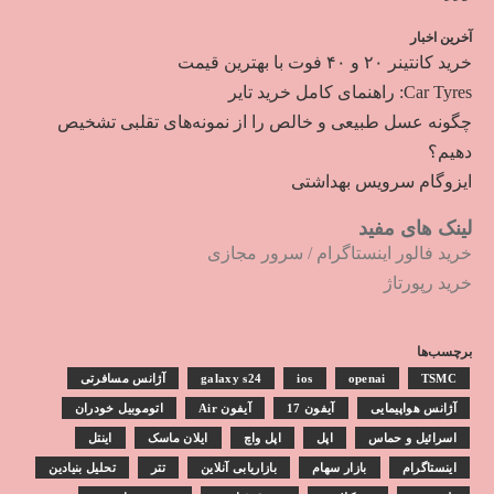
آخرین اخبار
خرید کانتینر ۲۰ و ۴۰ فوت با بهترین قیمت
Car Tyres: راهنمای کامل خرید تایر
چگونه عسل طبیعی و خالص را از نمونه‌های تقلبی تشخیص
دهیم؟
ایزوگام سرویس بهداشتی
لینک های مفید
خرید فالور اینستاگرام
/
سرور مجازی
خرید رپورتاژ
برچسب‌ها
TSMC
openai
ios
galaxy s24
آژانس مسافرتی
آژانس هواپیمایی
آیفون 17
آیفون Air
اتوموبیل خودران
اسرائیل و حماس
اپل
اپل واچ
ایلان ماسک
اینتل
اینستاگرام
بازار سهام
بازاریابی آنلاین
تتر
تحلیل بنیادین