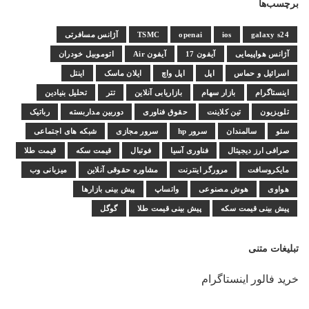
برچسب‌ها
galaxy s24
ios
openai
TSMC
آژانس مسافرتی
آژانس هواپیمایی
آیفون 17
آیفون Air
اتوموبیل خودران
اسرائیل و حماس
اپل
اپل واچ
ایلان ماسک
اینتل
اینستاگرام
بازار سهام
بازاریابی آنلاین
تتر
تحلیل بنیادین
تلویزیون
تین کلاینت
حقوق فناوری
دوربین مداربسته
رباتیک
سئو
سالمندان
سرور hp
سرور مجازی
شبکه های اجتماعی
صرافی ارز دیجیتال
فناوری آسیا
فوتبال
قیمت سکه
قیمت طلا
مایکروسافت
مرورگر اینترنت
مشاوره حقوقی آنلاین
میزبانی وب
هواوی
هوش مصنوعی
واتساپ
پیش بینی بازارها
پیش بینی قیمت سکه
پیش بینی قیمت طلا
گوگل
تبلیغات متنی
خرید فالور اینستاگرام