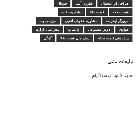
صرافی ارز دیجیتال
فناوری آسیا
فوتبال
قیمت سکه
قیمت طلا
مایکروسافت
مرورگر اینترنت
مشاوره حقوقی آنلاین
میزبانی وب
هواوی
هوش مصنوعی
واتساپ
پیش بینی بازارها
پیش بینی قیمت سکه
پیش بینی قیمت طلا
گوگل
تبلیغات متنی
خرید فالور اینستاگرام