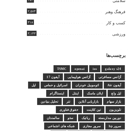
۱۷۴
سلامتی
۲,۵۸۴
فرهنگ وهنر
۳۱۸
کسب و کار
۳,۱۴۳
ورزشی
برچسب‌ها
TSMC
openai
ios
galaxy s24
آژانس مسافرتی
آژانس هواپیمایی
آیفون 17
آیفون Air
اتوموبیل خودران
اسرائیل و حماس
اپل
اپل واچ
ایلان ماسک
اینتل
اینستاگرام
بازار سهام
بازاریابی آنلاین
تتر
تحلیل بنیادین
تلویزیون
تین کلاینت
حقوق فناوری
دوربین مداربسته
رباتیک
سئو
سالمندان
سرور hp
سرور مجازی
شبکه های اجتماعی