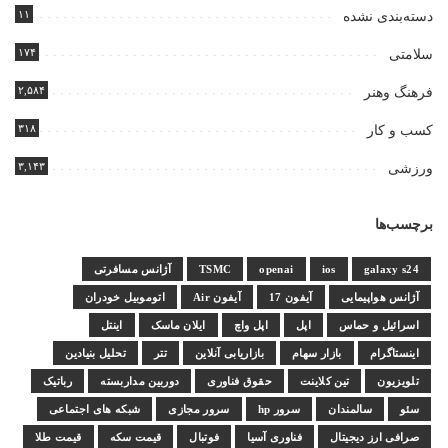
۱۱
دسته‌بندی نشده
۱۷۴
سلامتی
۲,۵۸۴
فرهنگ وهنر
۳۱۸
کسب و کار
۳,۱۴۳
ورزشی
برچسب‌ها
galaxy s24
ios
openai
TSMC
آژانس مسافرتی
آژانس هواپیمایی
آیفون 17
آیفون Air
اتوموبیل خودران
اسرائیل و حماس
اپل
اپل واچ
ایلان ماسک
اینتل
اینستاگرام
بازار سهام
بازاریابی آنلاین
تتر
تحلیل بنیادین
تلویزیون
تین کلاینت
حقوق فناوری
دوربین مداربسته
رباتیک
سئو
سالمندان
سرور hp
سرور مجازی
شبکه های اجتماعی
صرافی ارز دیجیتال
فناوری آسیا
فوتبال
قیمت سکه
قیمت طلا