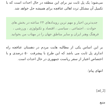
می‌شود؛ یک پل ثابت نیز برای این منطقه در حال احداث است که با
تکمیل آن مشکل تردد اهالی عنافچه برای همیشه حل خواهد شد.
جدیدترین اخبار و مهم ترین رویدادهای ۲۴ ساعته در بخش های
حوادث ، اجتماعی ، سیاسی ،
اقتصاد
و
تکنولوژی
،
ورزشی
،
فرهنگ وهنر
ایران و سایر مناطق جهان را در
مهتاب من
بخوانید.
بر این اساس یکی از مطالبه هایت مردم در دهستان عنافچه راه
اندازی پل ثابت می باشد که این طرح با پیشرفت ۵۰ درصدی و با
اختصاص اعتبار از سفر ریاست جمهوری در حال احداث است.
انتهای پیام/
[ad_2]
منبع