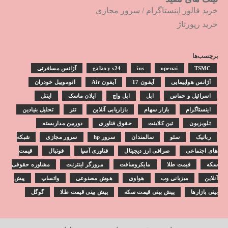
خرید فالور اینستاگرام
/
سرور مجازی
خرید رپورتاژ
برچسب‌ها
TSMC
openai
ios
galaxy s24
آژانس مسافرتی
آژانس هواپیمایی
آیفون 17
آیفون Air
اتوموبیل خودران
اسرائیل و حماس
اپل
اپل واچ
ایلان ماسک
اینتل
اینستاگرام
بازار سهام
بازاریابی آنلاین
تتر
تحلیل بنیادین
تلویزیون
تین کلاینت
حقوق فناوری
دوربین مداربسته
رباتیک
سئو
سالمندان
سرور hp
سرور مجازی
شبکه
های اجتماعی
صرافی ارز دیجیتال
فناوری آسیا
فوتبال
قیمت
سکه
قیمت طلا
مایکروسافت
مرورگر اینترنت
مشاوره حقوقی
آنلاین
میزبانی وب
هواوی
هوش مصنوعی
واتساپ
پیش
بینی بازارها
پیش بینی قیمت سکه
پیش بینی قیمت طلا
گوگل