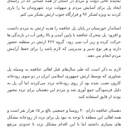
نماینده عالی دولت و مردم در استان از همه کسانی که در راستای
ایجاد پل برای آسایش مردم و سهولت تردد شهروندان ما را یاری
کردند به ویژه لشکر ۹۲ و قرارگاه جنوب ارتش تشکر می کنم.
استاندار خوزستان در پایان پل عنافچه را هدیه ارتش به مردم دانست
و افزود: پل متحرک عنافچه با پایین آمدن و بالا رفتن آب در بارندگی ها
حرکت کرده و زیر آب نمی رود، گروه ۴۲۲ ارتش در منطقه حضور
دارند و هر نوع تدبیر و مدیریتی که لازم باشد را برای حفظ آرامش
مردم انجام می دهند.
لازم به ذکر است که طی سال‌های قبل اهالی عنافچه به وسیله پل
شناوری که توسط ارتش جمهوری اسلامی ایران در دو سوی رودخانه
کارون نصب شده بود از روی رودخانه تردد می‌کردند اما آن پل به
دلیل فرسودگی جمع ‌آوری شد و مردم این دهستان برای تردد مجبور
بودند از قایق استفاده کنند.
دهستان عنافچه دارای ۴۰ روستا و جمعیتی بالغ بر ۱۵ هزار نفر است و
همه اهالی این منطقه با توجه به نبود پل برای تردد از رودخانه مشکل
های بسیاری داشتند اما با این اقدام مشکل تردد تا حدودی مرتفع