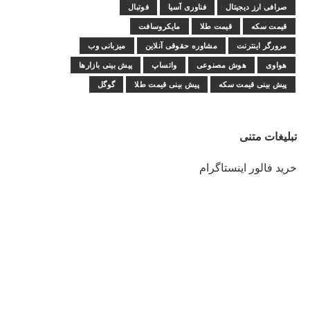
صرافی ارز دیجیتال
فناوری آسیا
فوتبال
قیمت سکه
قیمت طلا
مایکروسافت
مرورگر اینترنت
مشاوره حقوقی آنلاین
میزبانی وب
هواوی
هوش مصنوعی
واتساپ
پیش بینی بازارها
پیش بینی قیمت سکه
پیش بینی قیمت طلا
گوگل
تبلیغات متنی
خرید فالور اینستاگرام