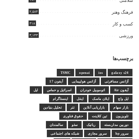
سلامتی
۲,۵۸۴
فرهنگ وهنر
۳۱۸
کسب و کار
۳,۱۴۳
ورزشی
برچسب‌ها
TSMC
openai
ios
galaxy s24
آژانس مسافرتی
آژانس هواپیمایی
آیفون 17
آیفون Air
اتوموبیل خودران
اسرائیل و حماس
اپل
اپل واچ
ایلان ماسک
اینتل
اینستاگرام
بازار سهام
بازاریابی آنلاین
تتر
تحلیل بنیادین
تلویزیون
تین کلاینت
حقوق فناوری
دوربین مداربسته
رباتیک
سئو
سالمندان
سرور hp
سرور مجازی
شبکه های اجتماعی