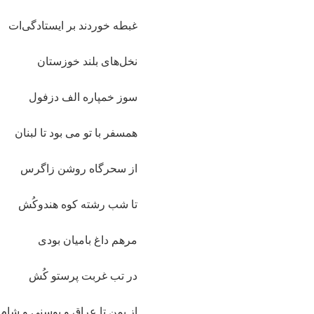
غبطه خوردند بر ایستادگی‌ات
نخل‌های بلند خوزستان
سوز خمپاره الف دزفول
همسفر با تو می بود تا لبنان
از سحرگاه روشن زاگرس
تا شب رشته کوه هندوکُش
مرهم داغ بامیان بودی
در تب غربت پرستو کُش
از یمن تا عراق و بوسنی و شام