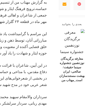
به گزارش
مهتاب من
از تنسیم،
حماسه،ترویج فرهنگ ایثار و شه
مهر ماه در قطعه ۲۴ گلزار شهدای بهشت زهرا(س) برگزار شد.
بعدی را بخوانید
مبارزاتی آنان، توسط ذهن و زب
خلق فضایی آکنده از معنویت و 
حوزه ایثار و شهادت را یاد آور 
معارفه برگزیدگان
نوزدهمین جشنواره
در این آیین، شاعران با قرائت 
سینما حقیقت/
دفاع مقدس، با مداحی و حماسه
صالحی: ایران
بهشت مستندسازان
در بخشی از شعرخوانی‌های این
است_مهتاب من
شعر عربی خود در مدح شهید سپ
سرداران والامقام سپهبد محم
مهدی ربانی، سردار سرلشکر 