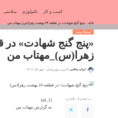
کسب و کار
تکنولوژی
سلامتی
خانه
-
«پنج گنج شهادت» در قطعه ۲۴ بهشت زهرا(س)_مهتاب من
فرهنگ وهنر
زهرا(س)_مهتاب من
ایمان صالحی
آخرین بروزرسانی : مهر ۲۵, ۱۴۰۴
به اشتراک بگذارید
[ad_1]
به گزارش
مهتاب من