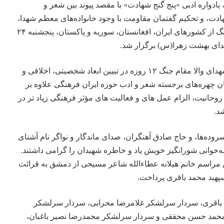
 یادواره ادبی «پنج گنج شهادت» با مقصد پیوند بین شعر و
ادت، و تحکیم گفتمان مقاومت با وجود خانواده‌های معظم شهدا،
جمعی از شاعران و اهالی فرهنگ از کشورهای ایران، افغانستان، سوریه و پاکستان، پنجشنبه ۲۴
این مراسم با گرامیداشت یاد شهدای والا مقام جنگ ۱۲ روزه در تبیین ابعاد شخصیتی، اخلاقی و
ان چهره‌های برجسته شعر و ادب حوزه ایران فرهنگی علاوه بر
روحانیت، الزام عمل های و فعالیت های مؤثر فرهنگی زیاد تر در
شد.
سروده‌ها، و حاج صادق آهنگران، صدای ماندگار و نواگر نام آشنای
‌خوانی شورانگیز خویش یاد و خاطره شهیدان را گرامی داشتند.
 مراسم خانم هیلانه عطاء‌الله شاعر مسیحی از دمشق به قرائت
هبد محمد باقری پرداخت.
د باقری، سردار سرلشکر غلامرضا محرابی، سردار سرلشکر
محمد حسن محققی و سردار سرلشکر محمدرضا نصیر باغبان،