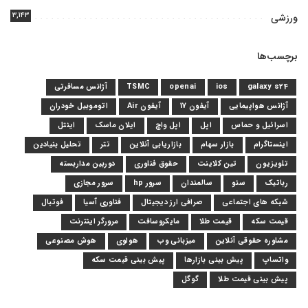
۳,۱۴۳
ورزشی
برچسب‌ها
galaxy s24
ios
openai
TSMC
آژانس مسافرتی
آژانس هواپیمایی
آیفون 17
آیفون Air
اتوموبیل خودران
اسرائیل و حماس
اپل
اپل واچ
ایلان ماسک
اینتل
اینستاگرام
بازار سهام
بازاریابی آنلاین
تتر
تحلیل بنیادین
تلویزیون
تین کلاینت
حقوق فناوری
دوربین مداربسته
رباتیک
سئو
سالمندان
سرور hp
سرور مجازی
شبکه های اجتماعی
صرافی ارز دیجیتال
فناوری آسیا
فوتبال
قیمت سکه
قیمت طلا
مایکروسافت
مرورگر اینترنت
مشاوره حقوقی آنلاین
میزبانی وب
هواوی
هوش مصنوعی
واتساپ
پیش بینی بازارها
پیش بینی قیمت سکه
پیش بینی قیمت طلا
گوگل