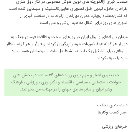
منفعت گیری ازالگوریتم‌های نوین هوش مصنوعی در کنار ذوق هنری
طراحان حاذق، تبدیل خلق تصویری هایپررئالستیک و سینمایی شده است
که نشان‌دهنده رویکرد مدرن دپارتمان ارتباطات در منفعت گیری از
فناوری
‌های روز برای انتقال مفاهیم ارزشی و ملی است.
مردان بی ادعای والیبال ایران در روزهای سخت و طاقت فرسای جنگ به
دور از هر گونه غوغا تمرینات خود را پیگیری کردند و فارغ از هر گونه انتظار
و توقعی برای تشکیل یک لبخند، نشاط دل ملت و مردمشان همه وجود
خود را صرف کردند.
جدیدترین اخبار و مهم ترین رویدادهای ۲۴ ساعته در بخش های
حوادث ، اجتماعی ، سیاسی ،
اقتصاد
و
تکنولوژی
، ورزشی ،
فرهنگ
وهنر
ایران و سایر مناطق جهان را در
مهتاب من
بخوانید.
دسته بندی مطالب
اخبار کسب وکارها
خبرهای ورزشی