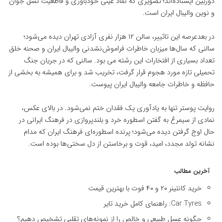
دوربین ایستاده‌اند؛ تصویری که نماد عینی خودباوری و قاطعیت نسل جوان
و نوین والیبال ایران است.
در بعد‌عرصه این تاثییر، سالن ۱۲ هزار نفری آزادی تهران دیده می‌شود؛
سالنی که سال‌ها میزبان خاطرات فراموش‌نشدنی والیبال ایران و صحنه خلق
تعداد بسیاری از افتخارات این رشته می بود. سالنی که در جریان جنگ
تحمیلی تازه مورد هجوم قرار گرفت، تخریب شد و برای همیشه به بخشی از
حافظه و خاطرات جامعه والیبال ایران پیوست.
روایت پوستر تنها به یادآوری یک فقدان ختم نمی‌شود. در بالای عکس،
نمادی از سیمرغ به گفتن اسطوره خرد و بلندپروازی در فرهنگ ایرانی در
حال اوج گرفتن دیده می‌شود؛ پرنده اسطوره‌ای فرهنگ ایران که مدام
نشانه تولد مجدد، امید، قوت و برخاستن از دل سختی‌ها بوده است.
آخرین مطالب
خرید کانتینر ۲۰ و ۴۰ فوت با بهترین قیمت
Car Tyres: راهنمای کامل خرید تایر
چگونه عسل طبیعی و خالص را از نمونه‌های تقلبی تشخیص دهیم؟