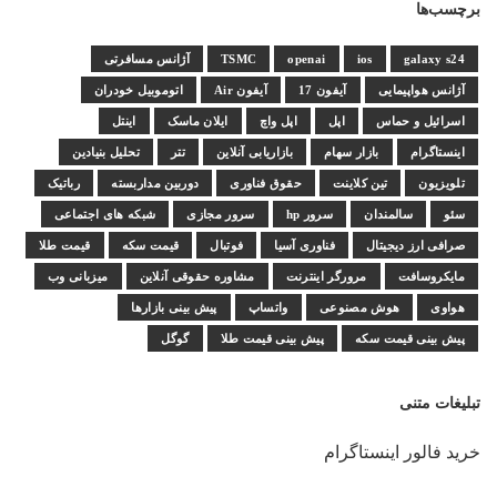
برچسب‌ها
galaxy s24
ios
openai
TSMC
آژانس مسافرتی
آژانس هواپیمایی
آیفون 17
آیفون Air
اتوموبیل خودران
اسرائیل و حماس
اپل
اپل واچ
ایلان ماسک
اینتل
اینستاگرام
بازار سهام
بازاریابی آنلاین
تتر
تحلیل بنیادین
تلویزیون
تین کلاینت
حقوق فناوری
دوربین مداربسته
رباتیک
سئو
سالمندان
سرور hp
سرور مجازی
شبکه های اجتماعی
صرافی ارز دیجیتال
فناوری آسیا
فوتبال
قیمت سکه
قیمت طلا
مایکروسافت
مرورگر اینترنت
مشاوره حقوقی آنلاین
میزبانی وب
هواوی
هوش مصنوعی
واتساپ
پیش بینی بازارها
پیش بینی قیمت سکه
پیش بینی قیمت طلا
گوگل
تبلیغات متنی
خرید فالور اینستاگرام