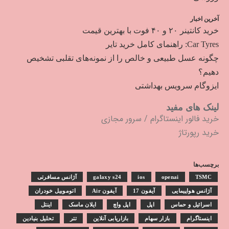
آخرین اخبار
خرید کانتینر ۲۰ و ۴۰ فوت با بهترین قیمت
Car Tyres: راهنمای کامل خرید تایر
چگونه عسل طبیعی و خالص را از نمونه‌های تقلبی تشخیص
دهیم؟
ایزوگام سرویس بهداشتی
لینک های مفید
خرید فالور اینستاگرام
/
سرور مجازی
خرید رپورتاژ
برچسب‌ها
TSMC
openai
ios
galaxy s24
آژانس مسافرتی
آژانس هواپیمایی
آیفون 17
آیفون Air
اتوموبیل خودران
اسرائیل و حماس
اپل
اپل واچ
ایلان ماسک
اینتل
اینستاگرام
بازار سهام
بازاریابی آنلاین
تتر
تحلیل بنیادین