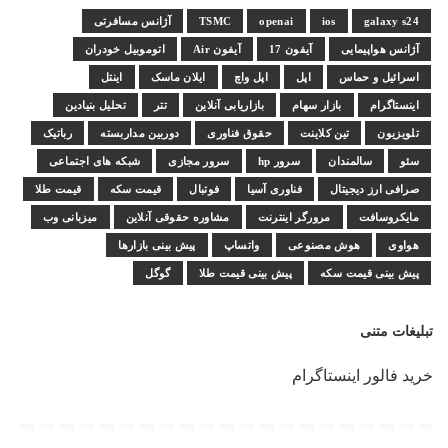
galaxy s24
ios
openai
TSMC
آژانس مسافرتی
آژانس هواپیمایی
آیفون 17
آیفون Air
اتوموبیل خودران
اسرائیل و حماس
اپل
اپل واچ
ایلان ماسک
اینتل
اینستاگرام
بازار سهام
بازاریابی آنلاین
تتر
تحلیل بنیادین
تلویزیون
تین کلاینت
حقوق فناوری
دوربین مداربسته
رباتیک
سئو
سالمندان
سرور hp
سرور مجازی
شبکه های اجتماعی
صرافی ارز دیجیتال
فناوری آسیا
فوتبال
قیمت سکه
قیمت طلا
مایکروسافت
مرورگر اینترنت
مشاوره حقوقی آنلاین
میزبانی وب
هواوی
هوش مصنوعی
واتساپ
پیش بینی بازارها
پیش بینی قیمت سکه
پیش بینی قیمت طلا
گوگل
تبلیغات متنی
خرید فالور اینستاگرام