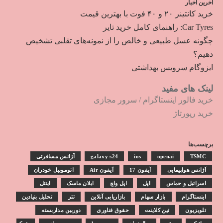
آخرین اخبار
خرید کانتینر ۲۰ و ۴۰ فوت با بهترین قیمت
Car Tyres: راهنمای کامل خرید تایر
چگونه عسل طبیعی و خالص را از نمونه‌های تقلبی تشخیص
دهیم؟
ایزوگام سرویس بهداشتی
لینک های مفید
خرید فالور اینستاگرام
/
سرور مجازی
خرید رپورتاژ
برچسب‌ها
TSMC
openai
ios
galaxy s24
آژانس مسافرتی
آژانس هواپیمایی
آیفون 17
آیفون Air
اتوموبیل خودران
اسرائیل و حماس
اپل
اپل واچ
ایلان ماسک
اینتل
اینستاگرام
بازار سهام
بازاریابی آنلاین
تتر
تحلیل بنیادین
تلویزیون
تین کلاینت
حقوق فناوری
دوربین مداربسته