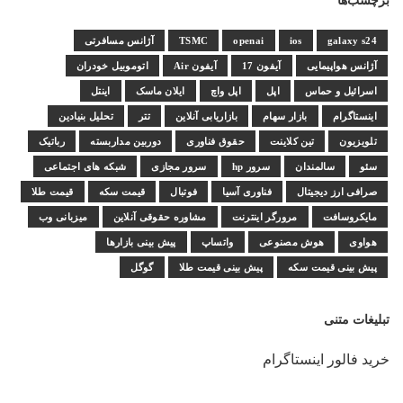
برچسب‌ها
galaxy s24
ios
openai
TSMC
آژانس مسافرتی
آژانس هواپیمایی
آیفون 17
آیفون Air
اتوموبیل خودران
اسرائیل و حماس
اپل
اپل واچ
ایلان ماسک
اینتل
اینستاگرام
بازار سهام
بازاریابی آنلاین
تتر
تحلیل بنیادین
تلویزیون
تین کلاینت
حقوق فناوری
دوربین مداربسته
رباتیک
سئو
سالمندان
سرور hp
سرور مجازی
شبکه های اجتماعی
صرافی ارز دیجیتال
فناوری آسیا
فوتبال
قیمت سکه
قیمت طلا
مایکروسافت
مرورگر اینترنت
مشاوره حقوقی آنلاین
میزبانی وب
هواوی
هوش مصنوعی
واتساپ
پیش بینی بازارها
پیش بینی قیمت سکه
پیش بینی قیمت طلا
گوگل
تبلیغات متنی
خرید فالور اینستاگرام