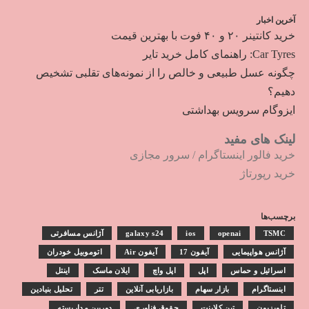
آخرین اخبار
خرید کانتینر ۲۰ و ۴۰ فوت با بهترین قیمت
Car Tyres: راهنمای کامل خرید تایر
چگونه عسل طبیعی و خالص را از نمونه‌های تقلبی تشخیص
دهیم؟
ایزوگام سرویس بهداشتی
لینک های مفید
خرید فالور اینستاگرام
/
سرور مجازی
خرید رپورتاژ
برچسب‌ها
TSMC
openai
ios
galaxy s24
آژانس مسافرتی
آژانس هواپیمایی
آیفون 17
آیفون Air
اتوموبیل خودران
اسرائیل و حماس
اپل
اپل واچ
ایلان ماسک
اینتل
اینستاگرام
بازار سهام
بازاریابی آنلاین
تتر
تحلیل بنیادین
تلویزیون
تین کلاینت
حقوق فناوری
دوربین مداربسته