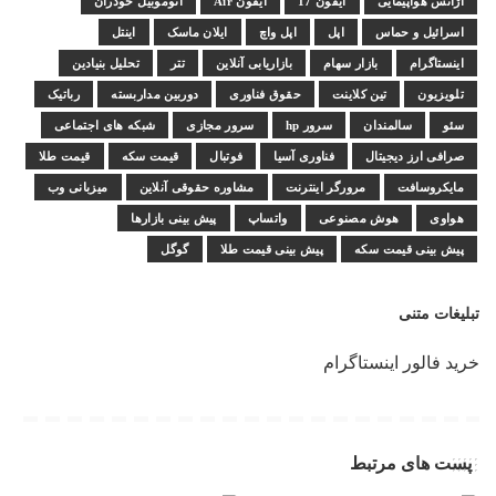
آژانس هواپیمایی
آیفون 17
آیفون Air
اتوموبیل خودران
اسرائیل و حماس
اپل
اپل واچ
ایلان ماسک
اینتل
اینستاگرام
بازار سهام
بازاریابی آنلاین
تتر
تحلیل بنیادین
تلویزیون
تین کلاینت
حقوق فناوری
دوربین مداربسته
رباتیک
سئو
سالمندان
سرور hp
سرور مجازی
شبکه های اجتماعی
صرافی ارز دیجیتال
فناوری آسیا
فوتبال
قیمت سکه
قیمت طلا
مایکروسافت
مرورگر اینترنت
مشاوره حقوقی آنلاین
میزبانی وب
هواوی
هوش مصنوعی
واتساپ
پیش بینی بازارها
پیش بینی قیمت سکه
پیش بینی قیمت طلا
گوگل
تبلیغات متنی
خرید فالور اینستاگرام
پست های مرتبط