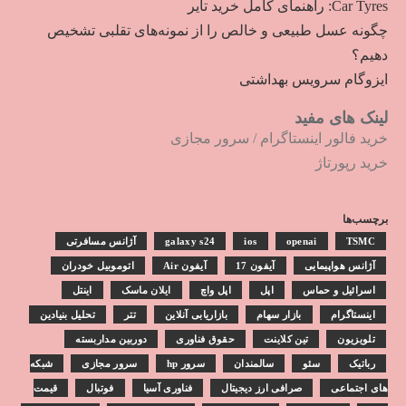
Car Tyres: راهنمای کامل خرید تایر
چگونه عسل طبیعی و خالص را از نمونه‌های تقلبی تشخیص
دهیم؟
ایزوگام سرویس بهداشتی
لینک های مفید
خرید فالور اینستاگرام
/
سرور مجازی
خرید رپورتاژ
برچسب‌ها
TSMC
openai
ios
galaxy s24
آژانس مسافرتی
آژانس هواپیمایی
آیفون 17
آیفون Air
اتوموبیل خودران
اسرائیل و حماس
اپل
اپل واچ
ایلان ماسک
اینتل
اینستاگرام
بازار سهام
بازاریابی آنلاین
تتر
تحلیل بنیادین
تلویزیون
تین کلاینت
حقوق فناوری
دوربین مداربسته
رباتیک
سئو
سالمندان
سرور hp
سرور مجازی
شبکه
های اجتماعی
صرافی ارز دیجیتال
فناوری آسیا
فوتبال
قیمت