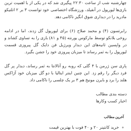
چهارشنبه شب از ساعت ۲۲:۳۰ پیگیری شد که در یکی از با اهمیت ترین
بازی‌ها لیورپول در
آنفیلد
، ورزشگاه اختصاصی خود توانست ۳ بر ۲
اتلتیکو
مادرید را در دیداری شوق
انگیز
ناکامی دهد.
رابرتسون
(۴) و محمد صلاح (۶) برای لیورپول گل زدند، اما در ادامه
روخی
بلانکو
توسط مارکوس
یورنته
(۴۵ و ۸۱) بازی را به تساوی کشاند و
در واپسین ثانیه‌های این دیدار ویرژیل فن
دایک
گل پیروزی قسمت
لیورپول را به ثمر رساند تا میزبان پیروزی خود را جشن بگیرد.
پاری
سن
ژرمن
با ۴ گلی که روبه رو آتالانتا به ثمر رساند، دیدار پر گل
فرد دیگر را رقم زد. این چنین اینتر ایتالیا با دو گل میزبان خود آژاکس
هلند را برد و بایرن مونیخ هم ۳ بر یک چلسی را ناکامی داد.
دسته بندی مطالب
اخبار کسب وکارها
آخرین مطالب
خرید کانتینر ۲۰ و ۴۰ فوت با بهترین قیمت