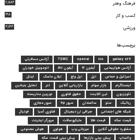
۲,۵۸۴
فرهنگ وهنر
۳۱۸
کسب و کار
۳,۱۴۳
ورزشی
برچسب‌ها
galaxy s24
ios
openai
TSMC
آژانس مسافرتی
آژانس هواپیمایی
آیفون 17
آیفون Air
اتوموبیل خودران
اسرائیل و حماس
اپل
اپل واچ
ایلان ماسک
اینتل
اینستاگرام
بازار سهام
بازاریابی آنلاین
تتر
تحلیل بنیادین
تلویزیون
تین کلاینت
حقوق فناوری
دوربین مداربسته
رباتیک
سئو
سالمندان
سرور hp
سرور مجازی
شبکه های اجتماعی
صرافی ارز دیجیتال
فناوری آسیا
فوتبال
قیمت سکه
قیمت طلا
مایکروسافت
مرورگر اینترنت
مشاوره حقوقی آنلاین
میزبانی وب
هواوی
هوش مصنوعی
واتساپ
پیش بینی بازارها
پیش بینی قیمت سکه