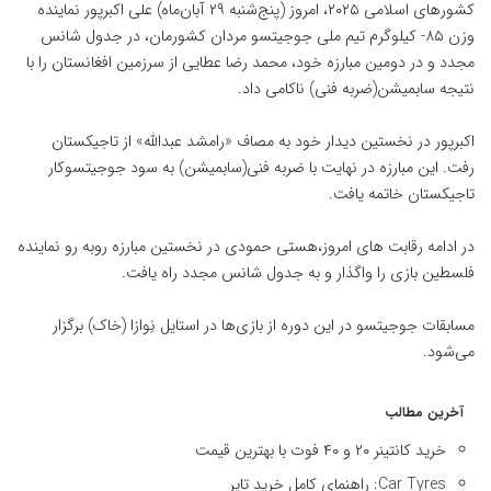
کشورهای اسلامی ۲۰۲۵، امروز (پنج‌شنبه ۲۹ آبان‌ماه) علی اکبرپور نماینده
وزن ۸۵- کیلوگرم تیم ملی جوجیتسو مردان کشورمان، در جدول شانس
مجدد و در دومین مبارزه خود، محمد رضا عطایی از سرزمین افغانستان را با
نتیجه سابمیشن(ضربه فنی) ناکامی داد.
اکبرپور در نخستین دیدار خود به مصاف «رامشد عبدالله» از تاجیکستان
رفت. این مبارزه در نهایت با ضربه فنی(سابمیشن) به سود جوجیتسوکار
تاجیکستان خاتمه یافت.
در ادامه رقابت های امروز،هستی حمودی در نخستین مبارزه روبه رو نماینده
فلسطین بازی را واگذار و به جدول شانس مجدد راه یافت.
مسابقات جوجیتسو در این دوره از بازی‌ها در استایل نِوازا (خاک) برگزار
می‌شود.
آخرین مطالب
خرید کانتینر ۲۰ و ۴۰ فوت با بهترین قیمت
Car Tyres: راهنمای کامل خرید تایر