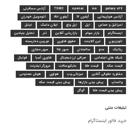
galaxy s24
ios
openai
TSMC
آژانس مسافرتی
آژانس هواپیمایی
آیفون 17
آیفون Air
اتوموبیل خودران
اسرائیل و حماس
اپل
اپل واچ
ایلان ماسک
اینتل
اینستاگرام
بازار سهام
بازاریابی آنلاین
تتر
تحلیل بنیادین
تلویزیون
تین کلاینت
حقوق فناوری
دوربین مداربسته
رباتیک
سئو
سالمندان
سرور hp
سرور مجازی
شبکه های اجتماعی
صرافی ارز دیجیتال
فناوری آسیا
فوتبال
قیمت سکه
قیمت طلا
مایکروسافت
مرورگر اینترنت
مشاوره حقوقی آنلاین
میزبانی وب
هواوی
هوش مصنوعی
واتساپ
پیش بینی بازارها
پیش بینی قیمت سکه
پیش بینی قیمت طلا
گوگل
تبلیغات متنی
خرید فالور اینستاگرام