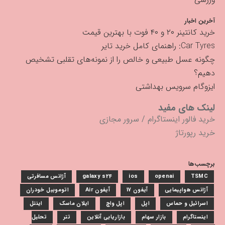
آخرین اخبار
خرید کانتینر ۲۰ و ۴۰ فوت با بهترین قیمت
Car Tyres: راهنمای کامل خرید تایر
چگونه عسل طبیعی و خالص را از نمونه‌های تقلبی تشخیص
دهیم؟
ایزوگام سرویس بهداشتی
لینک های مفید
خرید فالور اینستاگرام
/
سرور مجازی
خرید رپورتاژ
برچسب‌ها
TSMC
openai
ios
galaxy s24
آژانس مسافرتی
آژانس هواپیمایی
آیفون 17
آیفون Air
اتوموبیل خودران
اسرائیل و حماس
اپل
اپل واچ
ایلان ماسک
اینتل
اینستاگرام
بازار سهام
بازاریابی آنلاین
تتر
تحلیل