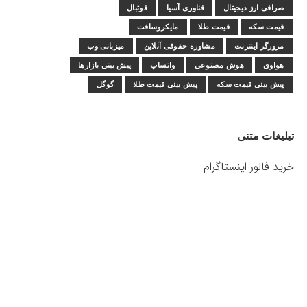
صرافی ارز دیجیتال
فناوری آسیا
فوتبال
قیمت سکه
قیمت طلا
مایکروسافت
مرورگر اینترنت
مشاوره حقوقی آنلاین
میزبانی وب
هواوی
هوش مصنوعی
واتساپ
پیش بینی بازارها
پیش بینی قیمت سکه
پیش بینی قیمت طلا
گوگل
تبلیغات متنی
خرید فالور اینستاگرام