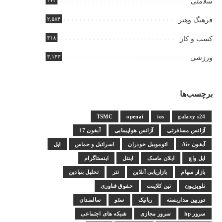
۱۷۴
سلامتی
۲,۵۸۴
فرهنگ وهنر
۳۱۸
کسب و کار
۳,۱۴۳
ورزشی
برچسب‌ها
TSMC
openai
ios
galaxy s24
آژانس مسافرتی
آژانس هواپیمایی
آیفون 17
آیفون Air
اتوموبیل خودران
اسرائیل و حماس
اپل
اپل واچ
ایلان ماسک
اینتل
اینستاگرام
بازار سهام
بازاریابی آنلاین
تتر
تحلیل بنیادین
تلویزیون
تین کلاینت
حقوق فناوری
دوربین مداربسته
رباتیک
سئو
سالمندان
سرور hp
سرور مجازی
شبکه های اجتماعی