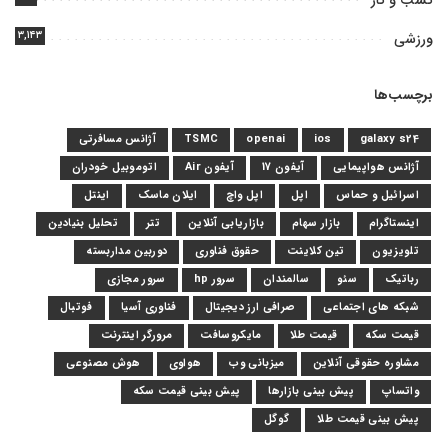
کسب و کار
۳,۱۴۳
ورزشی
برچسب‌ها
galaxy s24
ios
openai
TSMC
آژانس مسافرتی
آژانس هواپیمایی
آیفون 17
آیفون Air
اتوموبیل خودران
اسرائیل و حماس
اپل
اپل واچ
ایلان ماسک
اینتل
اینستاگرام
بازار سهام
بازاریابی آنلاین
تتر
تحلیل بنیادین
تلویزیون
تین کلاینت
حقوق فناوری
دوربین مداربسته
رباتیک
سئو
سالمندان
سرور hp
سرور مجازی
شبکه های اجتماعی
صرافی ارز دیجیتال
فناوری آسیا
فوتبال
قیمت سکه
قیمت طلا
مایکروسافت
مرورگر اینترنت
مشاوره حقوقی آنلاین
میزبانی وب
هواوی
هوش مصنوعی
واتساپ
پیش بینی بازارها
پیش بینی قیمت سکه
پیش بینی قیمت طلا
گوگل