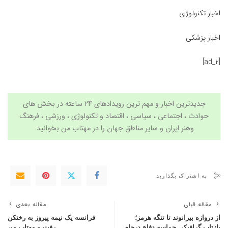
اخبار تکنولوژی
اخبار پزشکی
[ad_2]
جدیدترین اخبار و مهم ترین رویدادهای ۲۴ ساعته در بخش های
حوادث ، اجتماعی ، سیاسی ،
اقتصاد
و
تکنولوژی
،
ورزشی
،
فرهنگ
وهنر
ایران و سایر مناطق جهان را در
مهتاب من
بخوانید.
به اشتراک بگذارید
مقاله قبلی
مقاله بعدی
از دروازه بیرانوند تا تنگه هرمز؛
فرانسه یک نیمه پیروز به رختکن
بازتاب گرافیکی حماسه دفاع درجام
رفت – مهتاب من