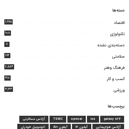
دسته‌ها
۱,۹۹۵
اقتصاد
۹۰۸
تکنولوژی
۱۱
دسته‌بندی نشده
۱۷۴
سلامتی
۲,۵۸۴
فرهنگ وهنر
۳۱۸
کسب و کار
۳,۱۴۳
ورزشی
برچسب‌ها
galaxy s24
ios
openai
TSMC
آژانس مسافرتی
آژانس هواپیمایی
آیفون 17
آیفون Air
اتوموبیل خودران