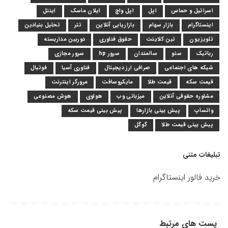
اسرائیل و حماس
اپل
اپل واچ
ایلان ماسک
اینتل
اینستاگرام
بازار سهام
بازاریابی آنلاین
تتر
تحلیل بنیادین
تلویزیون
تین کلاینت
حقوق فناوری
دوربین مداربسته
رباتیک
سئو
سالمندان
سرور hp
سرور مجازی
شبکه های اجتماعی
صرافی ارز دیجیتال
فناوری آسیا
فوتبال
قیمت سکه
قیمت طلا
مایکروسافت
مرورگر اینترنت
مشاوره حقوقی آنلاین
میزبانی وب
هواوی
هوش مصنوعی
واتساپ
پیش بینی بازارها
پیش بینی قیمت سکه
پیش بینی قیمت طلا
گوگل
تبلیغات متنی
خرید فالور اینستاگرام
پست های مرتبط