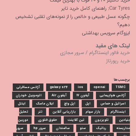
خرید کانتینر ۲۰ و ۴۰ فوت با بهترین قیمت
Car Tyres: راهنمای کامل خرید تایر
چگونه عسل طبیعی و خالص را از نمونه‌های تقلبی تشخیص
دهیم؟
ایزوگام سرویس بهداشتی
لینک های مفید
خرید فالور اینستاگرام
/
سرور مجازی
خرید رپورتاژ
برچسب‌ها
TSMC
openai
ios
galaxy s24
آژانس مسافرتی
آژانس هواپیمایی
آیفون 17
آیفون Air
اتوموبیل خودران
اسرائیل و حماس
اپل
اپل واچ
ایلان ماسک
اینتل
اینستاگرام
بازار سهام
بازاریابی آنلاین
تتر
تحلیل
بنیادین
تلویزیون
تین کلاینت
حقوق فناوری
دوربین
مداربسته
رباتیک
سئو
سالمندان
سرور hp
سرور