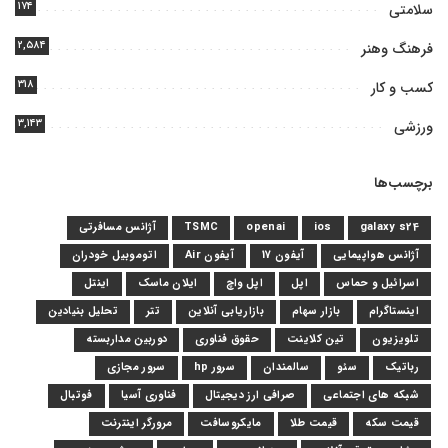
۱۷۴
سلامتی
۲,۵۸۴
فرهنگ وهنر
۳۱۸
کسب و کار
۳,۱۴۳
ورزشی
برچسب‌ها
galaxy s24
ios
openai
TSMC
آژانس مسافرتی
آژانس هواپیمایی
آیفون 17
آیفون Air
اتوموبیل خودران
اسرائیل و حماس
اپل
اپل واچ
ایلان ماسک
اینتل
اینستاگرام
بازار سهام
بازاریابی آنلاین
تتر
تحلیل بنیادین
تلویزیون
تین کلاینت
حقوق فناوری
دوربین مداربسته
رباتیک
سئو
سالمندان
سرور hp
سرور مجازی
شبکه های اجتماعی
صرافی ارز دیجیتال
فناوری آسیا
فوتبال
قیمت سکه
قیمت طلا
مایکروسافت
مرورگر اینترنت