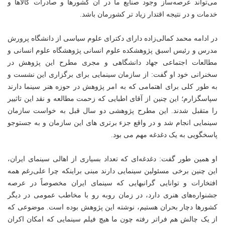
می‌تواند عرصه‌ساز وجود صنایع ما در آن کشورها و صادرات کالاها و
خدمات و در نتیجه اقتدار زیاد تر کشورمان باشد.
در ادامه محمد کمالی‌زاده دارای دکترای علوم سیاسی از دانشگاه پرورش
مدرس و رئیس اسبق پژوهشکده علوم انسانی پژوهشگاه علوم انسانی و
مطالعات اجتماعی جهاد دانشگاهی و مجری مطرح این پژوهش در
سخنرانی خود او گفت: از سازمان سینمایی برای برگزاری این نشست و
به طور کلی برای اهتمامی که به امر پژوهش در حوزه هنر سینما دارند
سپاسگزارم؛ این چنین از آقای اطبایی که زحمت مطالعه و نقد این تاثییر
را متقبل شدند. این مطرح پژوهشی دو سال قبل به خواست سازمان
سینمایی انجام شد و در واقع جزء برتری های این سازمان و به جستوجو
پاسخگویی به یک دغدغه مهم می بود.
او همین طور گفت: دغدغه‌ای که تعداد بسیاری از اهالی سینمای ایران،
این چنین برخی مسئولین سینمایی دارند مبنی براینکه چرا علی‌رغم همه
افتخارات و توانایی گرانبهایی که سینمای ایران مخصوصاً در عرصه
جشنواره‌های هنری دارد، در زمان روبه رو با مخاطب عمومی در دیگر
کشورها دچار بحران هستیم، نوشته این پژوهش بوده است. موضوعی که
از یک چالش هم فراتر رفته چون ما هیچ فیلم سینمایی که امکان اکران