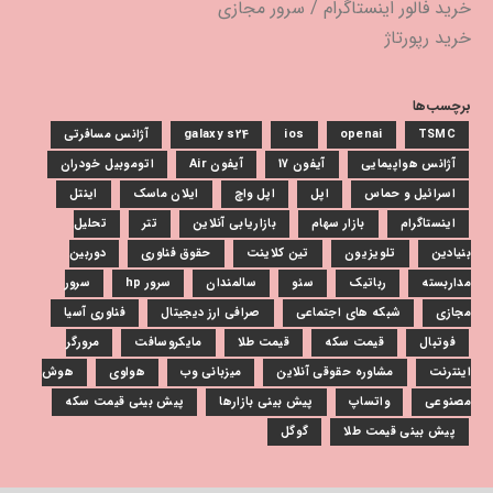
خرید فالور اینستاگرام
/
سرور مجازی
خرید رپورتاژ
برچسب‌ها
TSMC
openai
ios
galaxy s24
آژانس مسافرتی
آژانس هواپیمایی
آیفون 17
آیفون Air
اتوموبیل خودران
اسرائیل و حماس
اپل
اپل واچ
ایلان ماسک
اینتل
اینستاگرام
بازار سهام
بازاریابی آنلاین
تتر
تحلیل
بنیادین
تلویزیون
تین کلاینت
حقوق فناوری
دوربین
مداربسته
رباتیک
سئو
سالمندان
سرور hp
سرور
مجازی
شبکه های اجتماعی
صرافی ارز دیجیتال
فناوری آسیا
فوتبال
قیمت سکه
قیمت طلا
مایکروسافت
مرورگر
اینترنت
مشاوره حقوقی آنلاین
میزبانی وب
هواوی
هوش
مصنوعی
واتساپ
پیش بینی بازارها
پیش بینی قیمت سکه
پیش بینی قیمت طلا
گوگل