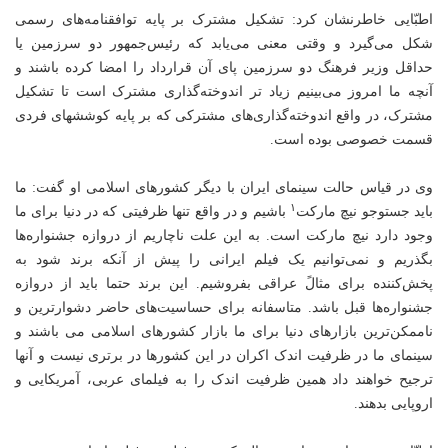
اطبّایی خاطرنشان کرد: تشکیل مشترک بر پایه توافقنامه‌های رسمی
شکل می‌گیرد و وقتی معنی می‌یابد که رئیس‌جمهور دو سرزمین یا
حداقل وزیر فرهنگ دو سرزمین پای آن قرارداد را امضا کرده باشند و
آنچه ما امروز می‌بینیم زیاد تر اندوخته‌گذاری مشترک است تا تشکیل
مشترک، در واقع اندوخته‌گذاری‌های مشترکی که بر پایه کوششهای فردی
قسمت خصوصی بوده است.
وی در قیاس حالت سینمای ایران با دیگر کشورهای اسلامی او گفت: ما
۱
باید جستوجو نیچ مارکت
باشیم و در واقع تنها ظرفیتی که در دنیا برای ما
وجود دارد نیچ مارکت است. به این علت ناچاریم از دروازه جشنواره‌ها
بگذریم و نمی‌توانیم یک فیلم ایرانی را پیش از آنکه برند شود به
پخش‌کننده‌ برای مثالً عراقی بفروشیم. این برند حتما باید از دروازه
جشنواره‌ها قبل باشد. متاسفانه برای حساسیت‌های حاضر دشوارترین و
ناممکن‌ترین بازارهای دنیا برای ما بازار کشورهای اسلامی می باشند و
سینمای ما در ظرفیت اندک اکران در این کشورها در برتری نیست و آنها
ترجیح خواهند داد همین ظرفیت اندک را به فیلمای عربی، آمریکایی و
اروپایی بدهند.