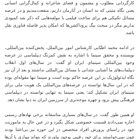
کارگردانی مطلوب و مضمون و فضای شاعرانه و کمال‌گرایی انسانی
یعنی نگاه مثبتی که به انسان در آثارمان داریم، منفعت‌مندیم و در عرصه
مسائل تکنیکی هم برای ساخت فیلمی با مولفه‌هایی که ذکر شد کمبودی
نداریم مگر در مبحث بیگ پروداکشن‌ها که امکان پذیر فاصله فناوری نقل
باشد.
در ادامه محمد اطبّایی کارشناس امور بین‌الملل، پخش‌کننده بین‌المللی،
نویسنده و محقق سینما با اشاره به نقش کمرنگ دیپلماسی در عرصه
وجود بین‌المللی سینمای ایران او گفت: در سال‌های اول انقلاب
دیپلمات‌های ما آشنایی چندانی با مسائل بین‌المللی نداشتند و بعد از آن نیز
نگاه ایدئولوژیک بر این عرصه حاکم بوده است و سینما تنها مقوله‌ای بوده
که در این سال‌ها توانسته در عرصه‌های بین‌المللی یک هویت ملی برای
سینمای ایران تشکیل کند؛ یعنی سینما به تنهایی توانسته در دیپلماسی
فرهنگی پیش برود و چهره موجه‌تری از سرزمین ایران به دنیا نشان دهد.
او همین طور گفت: در سال‌های بسیاری متاسفانه برخی نهادهای رسمی
اجازه نمی‌دادند قسمت خصوصی شکل بگیرد و در عین حال به ماموریت
خود در راستای پرورش افراد متخصص در این حوزه نیز بی‌اعتنا بودند
چون نمی‌خواستند برای خود رقیبی بوجود بیاورند که بتواند موازی با آن‌ها