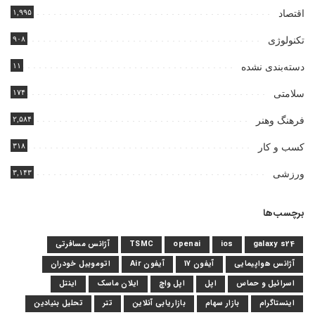
۱,۹۹۵
اقتصاد
۹۰۸
تکنولوژی
۱۱
دسته‌بندی نشده
۱۷۴
سلامتی
۲,۵۸۴
فرهنگ وهنر
۳۱۸
کسب و کار
۳,۱۴۳
ورزشی
برچسب‌ها
galaxy s24
ios
openai
TSMC
آژانس مسافرتی
آژانس هواپیمایی
آیفون 17
آیفون Air
اتوموبیل خودران
اسرائیل و حماس
اپل
اپل واچ
ایلان ماسک
اینتل
اینستاگرام
بازار سهام
بازاریابی آنلاین
تتر
تحلیل بنیادین