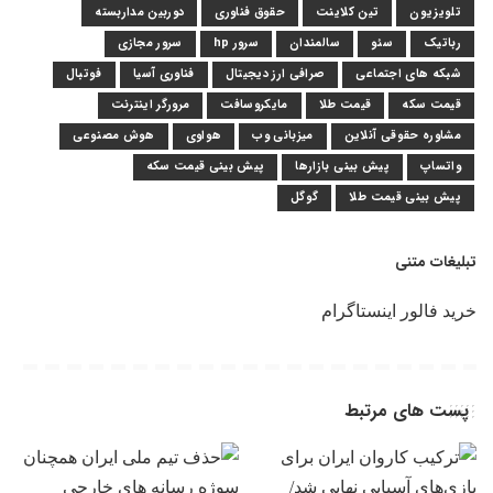
تلویزیون
تین کلاینت
حقوق فناوری
دوربین مداربسته
رباتیک
سئو
سالمندان
سرور hp
سرور مجازی
شبکه های اجتماعی
صرافی ارز دیجیتال
فناوری آسیا
فوتبال
قیمت سکه
قیمت طلا
مایکروسافت
مرورگر اینترنت
مشاوره حقوقی آنلاین
میزبانی وب
هواوی
هوش مصنوعی
واتساپ
پیش بینی بازارها
پیش بینی قیمت سکه
پیش بینی قیمت طلا
گوگل
تبلیغات متنی
خرید فالور اینستاگرام
پست های مرتبط