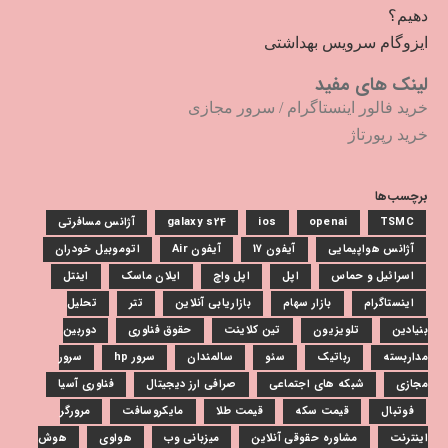
دهیم؟
ایزوگام سرویس بهداشتی
لینک های مفید
خرید فالور اینستاگرام
/
سرور مجازی
خرید رپورتاژ
برچسب‌ها
TSMC
openai
ios
galaxy s24
آژانس مسافرتی
آژانس هواپیمایی
آیفون 17
آیفون Air
اتوموبیل خودران
اسرائیل و حماس
اپل
اپل واچ
ایلان ماسک
اینتل
اینستاگرام
بازار سهام
بازاریابی آنلاین
تتر
تحلیل
بنیادین
تلویزیون
تین کلاینت
حقوق فناوری
دوربین
مداربسته
رباتیک
سئو
سالمندان
سرور hp
سرور
مجازی
شبکه های اجتماعی
صرافی ارز دیجیتال
فناوری آسیا
فوتبال
قیمت سکه
قیمت طلا
مایکروسافت
مرورگر
اینترنت
مشاوره حقوقی آنلاین
میزبانی وب
هواوی
هوش