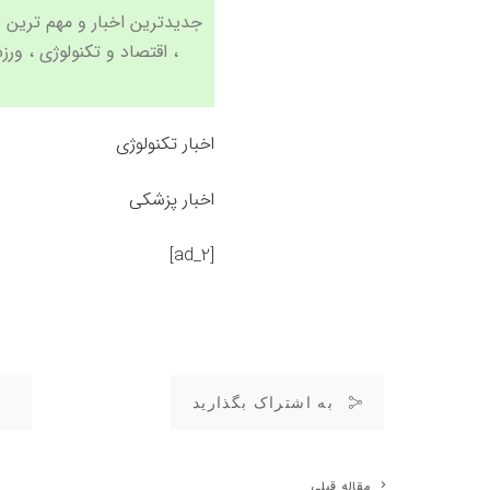
،
اقتصاد
و
تکنولوژی
،
ورز
اخبار تکنولوژی
اخبار پزشکی
[ad_2]
به اشتراک بگذارید
مقاله قبلی