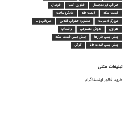
صرافی ارز دیجیتال
فناوری آسیا
فوتبال
قیمت سکه
قیمت طلا
مایکروسافت
مرورگر اینترنت
مشاوره حقوقی آنلاین
میزبانی وب
هواوی
هوش مصنوعی
واتساپ
پیش بینی بازارها
پیش بینی قیمت سکه
پیش بینی قیمت طلا
گوگل
تبلیغات متنی
خرید فالور اینستاگرام