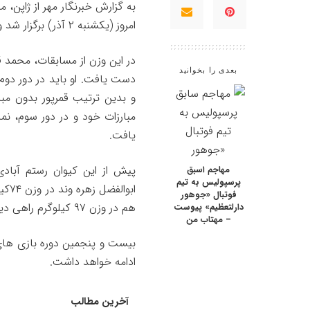
امروز (یکشنبه ۲ آذر) برگزار شد و با فینالیست شدن نماینده ایران پیگیری شد.
بعدی را بخوانید
دست یافت. او باید در دور دوم
یافت.
مهاجم اسبق
پرسپولیس به تیم
ابو
فوتبال «جوهور
هم در وزن ۹۷ کیلوگرم راهی دیدار رده بندی شد.
دارلتعظیم» پیوست
– مهتاب من
ادامه خواهد داشت.
آخرین مطالب