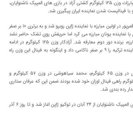
به گزارش خبرنگار مهر از ژاپن، مبارزات وزن ۱۲۵ کیلوگرم کشتی آزاد در بازی های المپیک ناشنوایان،
در این وزن از مسابقات، محمد قمرپور در اولین مبارزه با نماینده ژاپن روبرو شد و به برتری ۱۰ بر صفر
 با نماینده یونان مبارزه می کرد اما حریفش روی تشک حاضر نشد
و بدین ترتیب قمرپور بدون مبارزه، برنده دور دوم معارفه شد. آزادکار وزن ۱۲۵ کیلوگرم در ادامه
مبارزات خود و در دور سوم، نماینده ترکیه را ۹ بر صفر ناکامی داد و اینگونه به فینال این وزن راه
پیش از این کیوان رستم آبادی در وزن ۶۵ کیلوگرم، محمد سیاهوشی در وزن ۵۷ کیلوگرم و
الفضل زهره وند در وزن ۷۴کیلوگرم راهی فینال اوزان خود شده بودند ضمن این که عرفان ستاری
بیست و پنجمین دوره بازی های المپیک ناشنوایان از ۲۴ آبان در توکیو ژاپن اغاز شد و تا روز ۶ آذر