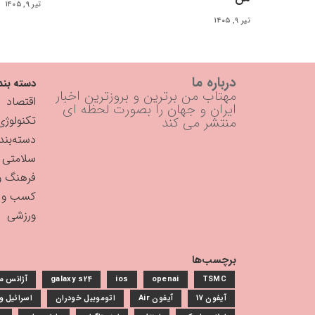
تیر ۹, ۱۴۰۵
تیر ۹, ۱۴۰۵
درباره ما
دسته بند
مهتاب من برترین و بروزترین اخبار
اقتصاد
ایران و جهان را بصورت لحظه ای
تکنولوژی
منتشر می کند
دسته‌بن
سلامتی
فرهنگ و
کسب و ک
ورزشی
برچسب‌ها
TSMC
openai
ios
galaxy s24
آژانس م
آیفون 17
آیفون Air
اتوموبیل خودران
اسرائیل 