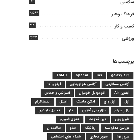
۱۷۴
سلامتی
۲,۵۸۴
فرهنگ وهنر
۳۱۸
کسب و کار
۳,۱۴۳
ورزشی
برچسب‌ها
TSMC
openai
ios
galaxy s24
آژانس مسافرتی
آژانس هواپیمایی
آیفون 17
آیفون Air
اتوموبیل خودران
اسرائیل و حماس
اپل
اپل واچ
ایلان ماسک
اینتل
اینستاگرام
بازار سهام
بازاریابی آنلاین
تتر
تحلیل بنیادین
تلویزیون
تین کلاینت
حقوق فناوری
دوربین مداربسته
رباتیک
سئو
سالمندان
سرور hp
سرور مجازی
شبکه های اجتماعی