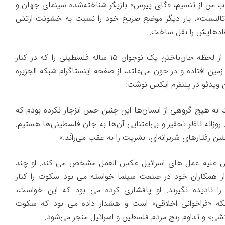
ب من
از تنسیم، «گای پیرس» بازیگر شناخته‌شده سینمای جهان و
روتالیست»، بار دیگر موضع صریح خود را نسبت به خشونت ارتش
تقادهایش را نقل ساخت.
پیرس این‌بار ویدیویی دلخراش از لحظه جان‌باختن یک نوجوان ۱۵ ساله فلسطینی را که در کنار
مین افتاده و در خون می‌غلتد، از صفحه اینستاگرام شبکه الجزیره
این ویدئو در پلتفرم ایکس نوشت:
به هیچ گروهی از انسان‌ها این چنین حس انزجار نکرده بودم که
. روزانه ناظر تحقیر و بی‌اعتنایی آن‌ها به جان فلسطینی‌ها هستیم.
ن رفتارهای شریرانه‌ای، بشریت را به عقب می‌رانَد.»
رس علیه عمل های اسرائیل عکس العمل مشخص می کند. او چند
ی از همکاران خود در صنعت سینما خواسته می بود سکوت را کنار
 را نادیده نگیرند. او پافشاری کرده می بود که این خواست،
ه «فراخوانی اخلاقی» است و هشدار داده می بود که سکوت
شی» و تداوم رنج مردم فلسطین و اسرائیل منجر می‌شود.