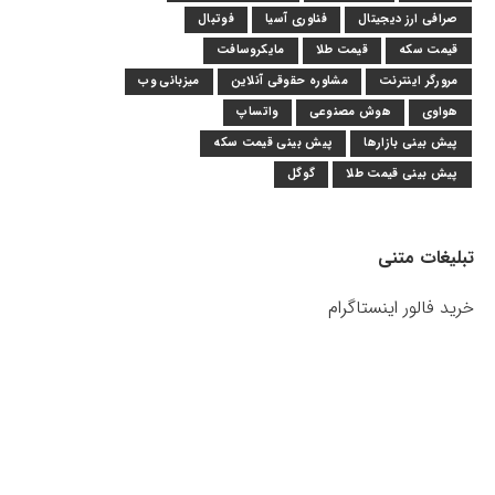
صرافی ارز دیجیتال
فناوری آسیا
فوتبال
قیمت سکه
قیمت طلا
مایکروسافت
مرورگر اینترنت
مشاوره حقوقی آنلاین
میزبانی وب
هواوی
هوش مصنوعی
واتساپ
پیش بینی بازارها
پیش بینی قیمت سکه
پیش بینی قیمت طلا
گوگل
تبلیغات متنی
خرید فالور اینستاگرام