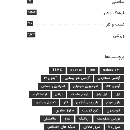
۱۷۴
سلامتی
۲,۵۸۴
فرهنگ وهنر
۳۱۸
کسب و کار
۳,۱۴۳
ورزشی
برچسب‌ها
TSMC
openai
ios
galaxy s24
آژانس مسافرتی
آژانس هواپیمایی
آیفون 17
آیفون Air
اتوموبیل خودران
اسرائیل و حماس
اپل
اپل واچ
ایلان ماسک
اینتل
اینستاگرام
بازار سهام
بازاریابی آنلاین
تتر
تحلیل بنیادین
تلویزیون
تین کلاینت
حقوق فناوری
دوربین مداربسته
رباتیک
سئو
سالمندان
سرور hp
سرور مجازی
شبکه های اجتماعی