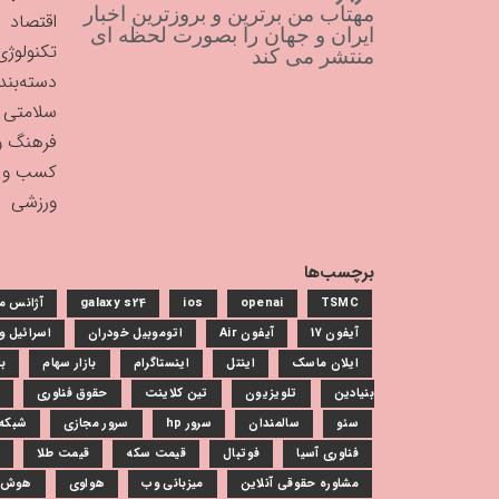
مهتاب من برترین و بروزترین اخبار
اقتصاد
ایران و جهان را بصورت لحظه ای
تکنولوژی
منتشر می کند
دسته‌بن
سلامتی
فرهنگ و
کسب و ک
ورزشی
برچسب‌ها
TSMC
openai
ios
galaxy s24
آژانس م
آیفون 17
آیفون Air
اتوموبیل خودران
اسرائیل 
ایلان ماسک
اینتل
اینستاگرام
بازار سهام
با
بنیادین
تلویزیون
تین کلاینت
حقوق فناوری
سئو
سالمندان
سرور hp
سرور مجازی
شبکه 
فناوری آسیا
فوتبال
قیمت سکه
قیمت طلا
مشاوره حقوقی آنلاین
میزبانی وب
هواوی
هوش 