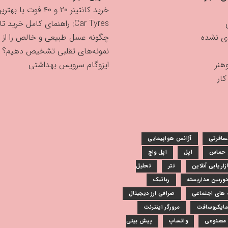
خرید کانتینر ۲۰ و ۴۰ فوت با بهترین قیمت
Car Tyres: راهنمای کامل خرید تایر
دی نشده
چگونه عسل طبیعی و خالص را از
نمونه‌های تقلبی تشخیص دهیم؟
هنر
ایزوگام سرویس بهداشتی
ار
سافرتی
آژانس هواپیمایی
و حماس
اپل
اپل واچ
زاریابی آنلاین
تتر
تحلیل
دوربین مداربسته
رباتیک
های اجتماعی
صرافی ارز دیجیتال
مایکروسافت
مرورگر اینترنت
مصنوعی
واتساپ
پیش بینی