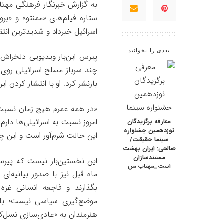
به گزارش خبرنگار فرهنگی
مهتا
ستاره فیلم‌های «ممنتو» و «ب
اسرائیل خبرداد و شدیدترین ان
بعدی را بخوانید
چند سرباز مسلح اسرائیلی روی ز
بازنشر کرد. او با انتشار کردن 
«در همه عمرم هیچ زمان نسبت 
امروز نسبت به اسرائیلی‌ها دارم
معارفه برگزیدگان
نوزدهمین جشنواره
این حالت شرم‌آور است و این چنی
سینما حقیقت/
صالحی: ایران بهشت
مستندسازان
این نخستین‌بار نیست که پی
است_مهتاب من
ماه قبل نیز با صدور بیانیه‌ا
بگذارند و فاجعه انسانی غزه
موضع‌گیری سیاسی نیست؛ بلک
هنرمندان به «عادی‌سازی نسل‌ک