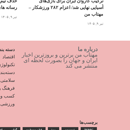
ترکیب کاروان ایران برای بازی‌های
حذف تیم 
آسیایی نهایی شد/ اعزام ۲۸۲ ورزشکار –
رسانه ها
مهتاب من
تیر ۹, ۱۴۰۵
تیر ۹, ۱۴۰۵
درباره ما
دسته بند
مهتاب من برترین و بروزترین اخبار
اقتصاد
ایران و جهان را بصورت لحظه ای
تکنولوژ
منتشر می کند
دسته‌بن
سلامتی
فرهنگ و
کسب و ک
ورزشی
برچسب‌ها
TSMC
openai
ios
galaxy s24
آژانس مساف