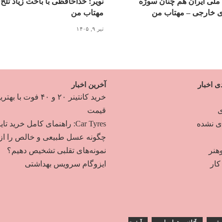
ملی ایران هم چنان سوژه
نویر: خداحافظی با باخت زیاد تلخ
ی خارجی – مهتاب من
مهتاب من
تیر ۹, ۱۴۰۵
ی اخبار
آخرین اخبار
خرید کانتینر ۲۰ و ۴۰ فوت با به
ی
قیمت
دی نشده
Car Tyres: راهنمای کامل خرید تایر
چگونه عسل طبیعی و خالص را از
هنر
نمونه‌های تقلبی تشخیص دهیم؟
ار
ایزوگام سرویس بهداشتی
رتی
آژانس هواپیمایی
آیفون