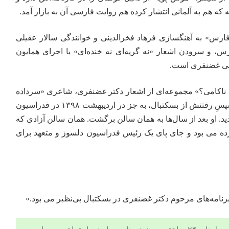
 که هم به آلمانی انتشار کرده هم روایت فارسی آن به بازار آمد.
س» به آهنگسازی فرهاد فخرالدینی و خوانندگی سالار عقیلی
، و سرودن اشعار «نه گریه‌ای نه خنده‌ای» با اجرای همایون
علی غضنفری است.
ا ناکامی؟» مجموعه‌ای از اشعار دکتر غضنفری، شاعری «سرداده
در سکوتی» سنگین است که سپسِ رفتنش از بسکتبال، به جز در اردیبهشت ۱۳۹۸ در فدراسیون
ید. او بعد از سال‌ها به همان سالن برگشت. همان سالن آزادی که
زی‌اش کرده می بود و جای پای یک رئیس فدراسیون دلسوز و متعهد برای
برنامه‌های مرحوم دکتر غضنفری در بسکتبال بی‌نظیر می بود.»