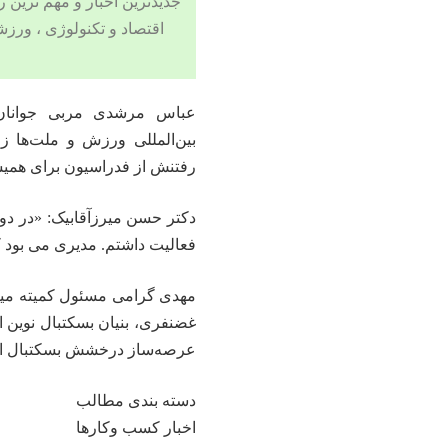
جدیدترین اخبار و مهم ترین رویدادهای ۲۴ ساعته در بخش های حوادث
اقتصاد
و
تکنولوژی
، ورزش
عباس مرشدی مربی جوانان 
بین‌المللی ورزش و ملت‌ها 
رفتنش از فدراسیون برای همیش
دکتر حسن میرزآقابیک: «در دو
فعالیت داشتم. مدیری می بود ک
مهدی گرامی مسئول کمیته مینی
غضنفری، بنیان بسکتبال نوین ا
عرصه‌ساز درخشش بسکتبال ایر
دسته بندی مطالب
اخبار کسب وکارها