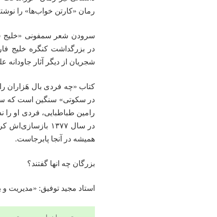
رمان «کارتن خواب‌ها» را نوشته
سرودن شعر سمفونی «خلیج فار
در بزرگداشت کنگره خلیج فارس
شجریان از دیگر آثار جاودانه 
کتاب «چه فردی بال هَزاران ر
رامین طباطبایی، فردی او را ند
در سال ۱۳۷۷ بازسا
همیشه در آنجا پابرجاست.
بزرگان چه انها گفتند؟
استاد مجید توفیق: «مدیریت و 