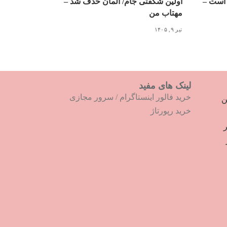
 است –
اولین شگفتی جام/ آلمان حذف شد –
مهتاب من
تیر ۹, ۱۴۰۵
لینک های مفید
خرید فالور اینستاگرام
/
سرور مجازی
ترین
خرید رپورتاژ