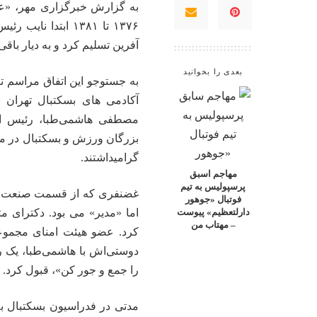
به گزارش خبرگزاری مهر، «ع
آفرین تسلیم کرد و به دیار باق
بعدی را بخوانید
به جستوجو این اتفاق مراسم ت
آکادمی های بسکتبال تهران 
مصطفی هاشمی‌طبا، رئیس اس
بزرگان ورزش و بسکتبال در مس
گرامیداشتند.
مهاجم اسبق
پرسپولیس به تیم
غضنفری که از قسمت صنعت د
فوتبال «جوهور
اما «مدیر» می بود. دکترای مت
دارلتعظیم» پیوست
– مهتاب من
کرد. عضو هیئت امنای مجمو
دوستی‌اش با هاشمی‌طبا، یک 
را جمع و جور کن»، قبول کرد.