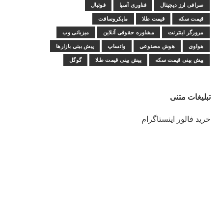
صرافی ارز دیجیتال
فناوری آسیا
فوتبال
قیمت سکه
قیمت طلا
مایکروسافت
مرورگر اینترنت
مشاوره حقوقی آنلاین
میزبانی وب
هواوی
هوش مصنوعی
واتساپ
پیش بینی بازارها
پیش بینی قیمت سکه
پیش بینی قیمت طلا
گوگل
تبلیغات متنی
خرید فالور اینستاگرام