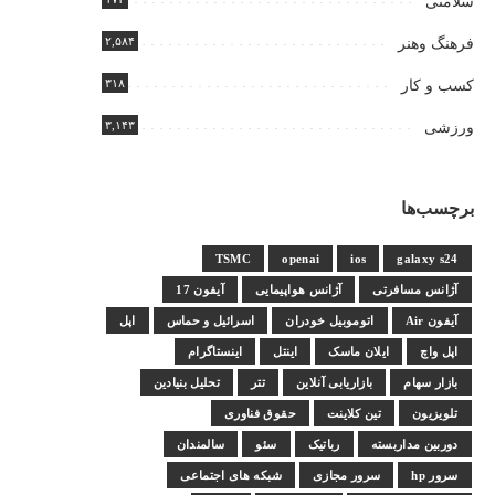
سلامتی
۲,۵۸۴
فرهنگ وهنر
۳۱۸
کسب و کار
۳,۱۴۳
ورزشی
برچسب‌ها
TSMC
openai
ios
galaxy s24
آژانس مسافرتی
آژانس هواپیمایی
آیفون 17
آیفون Air
اتوموبیل خودران
اسرائیل و حماس
اپل
اپل واچ
ایلان ماسک
اینتل
اینستاگرام
بازار سهام
بازاریابی آنلاین
تتر
تحلیل بنیادین
تلویزیون
تین کلاینت
حقوق فناوری
دوربین مداربسته
رباتیک
سئو
سالمندان
سرور hp
سرور مجازی
شبکه های اجتماعی