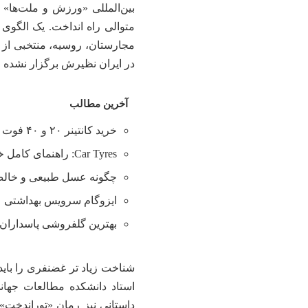
بین‌المللی «ورزش و ملت‌ها» 
متوالی راه انداخت. یک الگوی 
مجارستان، روسیه، منتخبی از ب
در ایران نظیرش برگزار نشده 
آخرین مطالب
خرید کانتینر ۲۰ و ۴۰ فوت با بهترین قیمت
Car Tyres: راهنمای کامل خرید تایر
چگونه عسل طبیعی و خالص 
ایزوگام سرویس بهداشتی
بهترین گلفروشی پاسداران 
شناخت زیاد تر غضنفری را باید
استاد دانشکده مطالعات جهانی
داستانی نیز رمان «توراندخت» ا