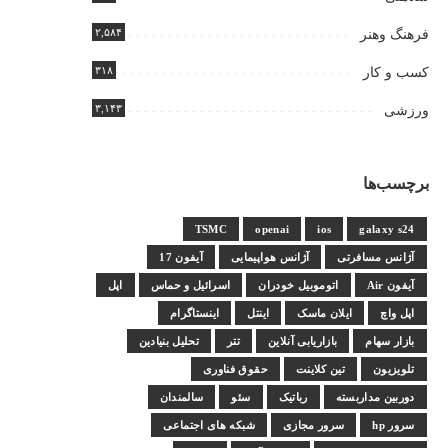
۲,۵۸۴
فرهنگ وهنر
۳۱۸
کسب و کار
۳,۱۴۳
ورزشی
برچسب‌ها
TSMC
openai
ios
galaxy s24
آژانس مسافرتی
آژانس هواپیمایی
آیفون 17
آیفون Air
اتوموبیل خودران
اسرائیل و حماس
اپل
اپل واچ
ایلان ماسک
اینتل
اینستاگرام
بازار سهام
بازاریابی آنلاین
تتر
تحلیل بنیادین
تلویزیون
تین کلاینت
حقوق فناوری
دوربین مداربسته
رباتیک
سئو
سالمندان
سرور hp
سرور مجازی
شبکه های اجتماعی