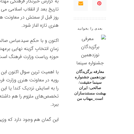
به گزارش خبرنگار فرهنگی
مهتا
تاریخ بعد از انقلاب اسلامی می
روز قبل از سمتش در معاونت هنر
هنری تازه اغاز شود.
بعدی را بخوانید
اکنون و با حکمِ سیدعباس صال
زمانِ انتخابِ گزینه نهایی بر
حوزه ریاست وزارت فرهنگ است
با اهمیت ترین سوال اکنون ای
معارفه برگزیدگان
نوزدهمین جشنواره
رویه در معاونت هنری وزارت فره
سینما حقیقت/
را به اسایش نزدیک کند! یا این
صالحی: ایران
بهشت مستندسازان
تخصص‌های ملزوم را هم داشته 
است_مهتاب من
ببرد.
این گمان هم وجود دارد که وزیر