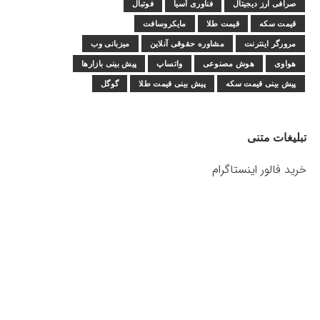
صرافی ارز دیجیتال
فناوری آسیا
فوتبال
قیمت سکه
قیمت طلا
مایکروسافت
مرورگر اینترنت
مشاوره حقوقی آنلاین
میزبانی وب
هواوی
هوش مصنوعی
واتساپ
پیش بینی بازارها
پیش بینی قیمت سکه
پیش بینی قیمت طلا
گوگل
تبلیغات متنی
خرید فالور اینستاگرام