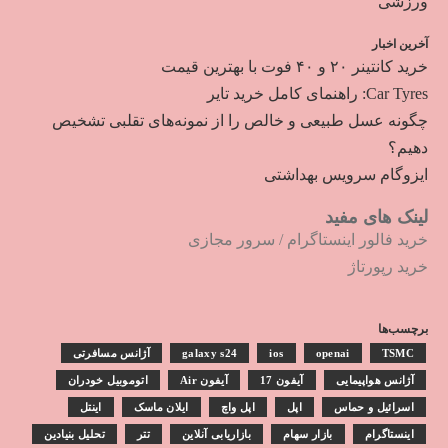
ورزشی
آخرین اخبار
خرید کانتینر ۲۰ و ۴۰ فوت با بهترین قیمت
Car Tyres: راهنمای کامل خرید تایر
چگونه عسل طبیعی و خالص را از نمونه‌های تقلبی تشخیص
دهیم؟
ایزوگام سرویس بهداشتی
لینک های مفید
خرید فالور اینستاگرام
/
سرور مجازی
خرید رپورتاژ
برچسب‌ها
TSMC
openai
ios
galaxy s24
آژانس مسافرتی
آژانس هواپیمایی
آیفون 17
آیفون Air
اتوموبیل خودران
اسرائیل و حماس
اپل
اپل واچ
ایلان ماسک
اینتل
اینستاگرام
بازار سهام
بازاریابی آنلاین
تتر
تحلیل بنیادین