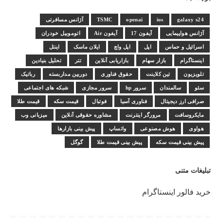
galaxy s24
ios
openai
TSMC
آژانس مسافرتی
آژانس هواپیمایی
آیفون 17
آیفون Air
اتوموبیل خودران
اسرائیل و حماس
اپل
اپل واچ
ایلان ماسک
اینتل
اینستاگرام
بازار سهام
بازاریابی آنلاین
تتر
تحلیل بنیادین
تلویزیون
تین کلاینت
حقوق فناوری
دوربین مداربسته
رباتیک
سئو
سالمندان
سرور hp
سرور مجازی
شبکه های اجتماعی
صرافی ارز دیجیتال
فناوری آسیا
فوتبال
قیمت سکه
قیمت طلا
مایکروسافت
مرورگر اینترنت
مشاوره حقوقی آنلاین
میزبانی وب
هواوی
هوش مصنوعی
واتساپ
پیش بینی بازارها
پیش بینی قیمت سکه
پیش بینی قیمت طلا
گوگل
تبلیغات متنی
خرید فالور اینستاگرام