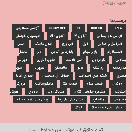
خرید رپورتاژ
برچسب‌ها
TSMC
openai
ios
galaxy s24
آژانس مسافرتی
آژانس هواپیمایی
آیفون 17
آیفون Air
اتوموبیل خودران
اسرائیل و حماس
اپل
اپل واچ
ایلان ماسک
اینتل
اینستاگرام
بازار سهام
بازاریابی آنلاین
تتر
تحلیل
بنیادین
تلویزیون
تین کلاینت
حقوق فناوری
دوربین
مداربسته
رباتیک
سئو
سالمندان
سرور hp
سرور
مجازی
شبکه های اجتماعی
صرافی ارز دیجیتال
فناوری آسیا
فوتبال
قیمت سکه
قیمت طلا
مایکروسافت
مرورگر
اینترنت
مشاوره حقوقی آنلاین
میزبانی وب
هواوی
هوش
مصنوعی
واتساپ
پیش بینی بازارها
پیش بینی قیمت سکه
پیش بینی قیمت طلا
گوگل
تمام حقوق نزد
مهتاب من
محفوظ است