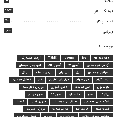
۱۷۴
سلامتی
۲,۵۸۴
فرهنگ وهنر
۳۱۸
کسب و کار
۳,۱۴۳
ورزشی
برچسب‌ها
galaxy s24
ios
openai
TSMC
آژانس مسافرتی
آژانس هواپیمایی
آیفون 17
آیفون Air
اتوموبیل خودران
اسرائیل و حماس
اپل
اپل واچ
ایلان ماسک
اینتل
اینستاگرام
بازار سهام
بازاریابی آنلاین
تتر
تحلیل بنیادین
تلویزیون
تین کلاینت
حقوق فناوری
دوربین مداربسته
رباتیک
سئو
سالمندان
سرور hp
سرور مجازی
شبکه های اجتماعی
صرافی ارز دیجیتال
فناوری آسیا
فوتبال
قیمت سکه
قیمت طلا
مایکروسافت
مرورگر اینترنت
مشاوره حقوقی آنلاین
میزبانی وب
هواوی
هوش مصنوعی