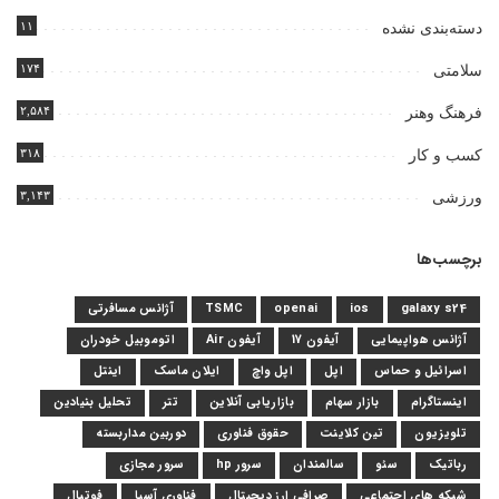
۱۱
دسته‌بندی نشده
۱۷۴
سلامتی
۲,۵۸۴
فرهنگ وهنر
۳۱۸
کسب و کار
۳,۱۴۳
ورزشی
برچسب‌ها
galaxy s24
ios
openai
TSMC
آژانس مسافرتی
آژانس هواپیمایی
آیفون 17
آیفون Air
اتوموبیل خودران
اسرائیل و حماس
اپل
اپل واچ
ایلان ماسک
اینتل
اینستاگرام
بازار سهام
بازاریابی آنلاین
تتر
تحلیل بنیادین
تلویزیون
تین کلاینت
حقوق فناوری
دوربین مداربسته
رباتیک
سئو
سالمندان
سرور hp
سرور مجازی
شبکه های اجتماعی
صرافی ارز دیجیتال
فناوری آسیا
فوتبال