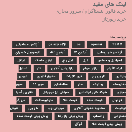
لینک های مفید
خرید فالور اینستاگرام
/
سرور مجازی
خرید رپورتاژ
برچسب‌ها
TSMC
openai
ios
galaxy s24
آژانس مسافرتی
آژانس هواپیمایی
آیفون 17
آیفون Air
اتوموبیل خودران
اسرائیل و حماس
اپل
اپل واچ
ایلان ماسک
اینتل
اینستاگرام
بازار سهام
بازاریابی آنلاین
تتر
تحلیل
بنیادین
تلویزیون
تین کلاینت
حقوق فناوری
دوربین
مداربسته
رباتیک
سئو
سالمندان
سرور hp
سرور
مجازی
شبکه های اجتماعی
صرافی ارز دیجیتال
فناوری آسیا
فوتبال
قیمت سکه
قیمت طلا
مایکروسافت
مرورگر
اینترنت
مشاوره حقوقی آنلاین
میزبانی وب
هواوی
هوش
مصنوعی
واتساپ
پیش بینی بازارها
پیش بینی قیمت سکه
پیش بینی قیمت طلا
گوگل