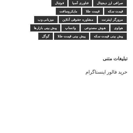
صرافی ارز دیجیتال
فناوری آسیا
فوتبال
قیمت سکه
قیمت طلا
مایکروسافت
مرورگر اینترنت
مشاوره حقوقی آنلاین
میزبانی وب
هواوی
هوش مصنوعی
واتساپ
پیش بینی بازارها
پیش بینی قیمت سکه
پیش بینی قیمت طلا
گوگل
تبلیغات متنی
خرید فالور اینستاگرام