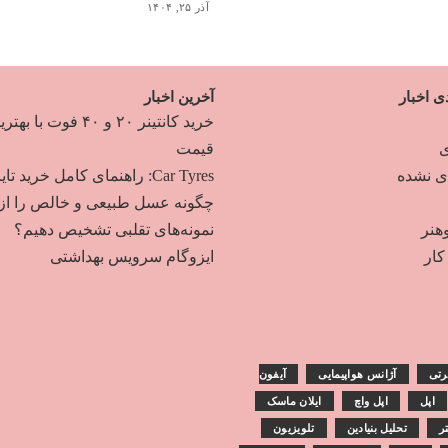
آذر ۲۵, ۱۴۰۴
ی اخبار
آخرین اخبار
خرید کانتینر ۲۰ و ۴۰ فوت با به
ی
قیمت
دی نشده
Car Tyres: راهنمای کامل خرید تایر
چگونه عسل طبیعی و خالص را از
هنر
نمونه‌های تقلبی تشخیص دهیم؟
ار
ایزوگام سرویس بهداشتی
رتی
آژانس هواپیمایی
آیفون
اپل
اپل واچ
ایلان ماسک
تر
تحلیل بنیادین
تلویزیون