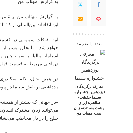
به گزارش
مهتاب من
به گزارش
مهتاب من
از تنسیم،
این اتفاقات بین‌المللی از ۱۸ تا ۲۳ آبان‌ماه در جزیره قشم برگزار خواهد شد.
این اتفاقات سینمایی در قسمت‌
بعدی را بخوانید
اسپانیا، ایتالیا، روسیه، چین
دریافتی مربوط به قسمت فیلم
در همین حال، لاله اسکندری، 
یادداشتی بر نقش سینما در پیو
معارفه برگزیدگان
نوزدهمین جشنواره
سینما حقیقت/
«در جهانی که بیشتر از همیشه ب
صالحی: ایران
بهشت مستندسازان
می‌توانند زبان مشترک انسان‌ها
است_مهتاب من
صلح را در دل مخاطب می‌نشاند