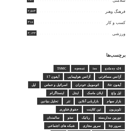
سلامتی
۲,۵۸۴
فرهنگ وهنر
۳۱۸
کسب و کار
۳,۱۴۳
ورزشی
برچسب‌ها
TSMC
openai
ios
galaxy s24
آژانس مسافرتی
آژانس هواپیمایی
آیفون 17
آیفون Air
اتوموبیل خودران
اسرائیل و حماس
اپل
اپل واچ
ایلان ماسک
اینتل
اینستاگرام
بازار سهام
بازاریابی آنلاین
تتر
تحلیل بنیادین
تلویزیون
تین کلاینت
حقوق فناوری
دوربین مداربسته
رباتیک
سئو
سالمندان
سرور hp
سرور مجازی
شبکه های اجتماعی