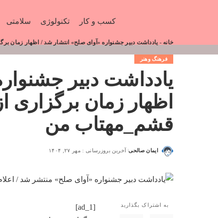
کسب و کار
تکنولوژی
سلامتی
خانه
-
یادداشت دبیر جشنواره «آوای صلح» انتشار شد / اظهار زمان برگزاری از ۱۸ تا ۲۳ آبان در قش
فرهنگ وهنر
یادداشت دبیر جشنواره
قشم_مهتاب من
ایمان صالحی
آخرین بروزرسانی : مهر ۲۷, ۱۴۰۴
به اشتراک بگذارید
[ad_1]