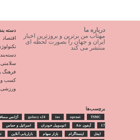
درباره ما
دسته بند
مهتاب من برترین و بروزترین اخبار
اقتصاد
ایران و جهان را بصورت لحظه ای
تکنولوژ
منتشر می کند
دسته‌بن
سلامتی
فرهنگ و
کسب و ک
ورزشی
برچسب‌ها
TSMC
openai
ios
galaxy s24
آژانس مساف
17
آیفون Air
اتوموبیل خودران
اسرائیل و حماس
اینتل
اینستاگرام
بازار سهام
بازاریابی آنلاین
ت