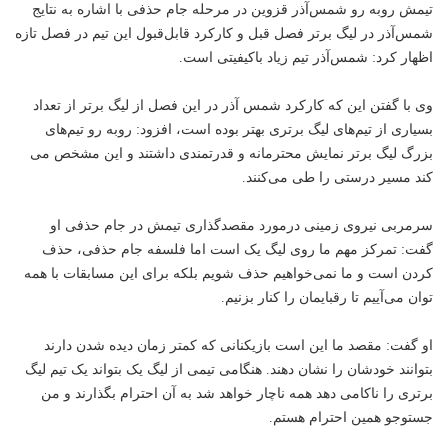
تیمش روبه رو شمس‌آذر قزوین در مرحله جام حذفی با اشاره به نتایج
شمس‌آذر در لیگ برتر فصل قبل و کارکرد قابل‌قبول این تیم در فصل تازه
اظهار کرد: شمس‌آذر تیم زیاد باکیفیتی است.
وی با گفتن این که کارکرد شمس آذر در این فصل از لیگ برتر از تعداد
بسیاری از تیم‌های لیگ برتری بهتر بوده است، افزود: روبه رو تیم‌های
بزرگ لیگ برتر نمایش محترمانه و قدرتمندی داشتند و این مشخص می
کند مسیر درستی را طی می‌کنند.
سرمربی نیروی زمینی درمورد مقصد‌گذاری تیمش در جام حذفی او
گفت: تمرکز مهم ما روی لیگ یک است اما فلسفه جام حذفی، حذف
کردن است و ما نمی‌خواهیم حذف شویم بلکه برای این مسابقات با همه
توان می‌آییم تا رقبایمان را کنار بزنیم.
او گفت: مقصد ما این است بازیکنانی که کمتر زمان دیده شدن دارند
بتوانند خودشان را نشان دهند. هنگامی تیمی از لیگ یک بتواند یک تیم لیگ
برتری را ناکامی دهد همه ناچار خواهد شد به آن احترام بگذارند و من
جستوجو همین احترام هستم.