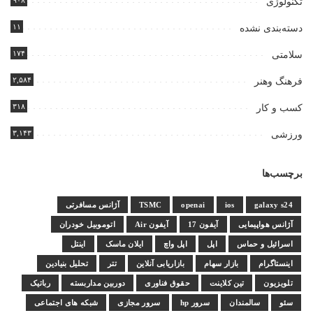
۹۰۸
تکنولوژی
۱۱
دسته‌بندی نشده
۱۷۴
سلامتی
۲,۵۸۴
فرهنگ وهنر
۳۱۸
کسب و کار
۳,۱۴۳
ورزشی
برچسب‌ها
galaxy s24
ios
openai
TSMC
آژانس مسافرتی
آژانس هواپیمایی
آیفون 17
آیفون Air
اتوموبیل خودران
اسرائیل و حماس
اپل
اپل واچ
ایلان ماسک
اینتل
اینستاگرام
بازار سهام
بازاریابی آنلاین
تتر
تحلیل بنیادین
تلویزیون
تین کلاینت
حقوق فناوری
دوربین مداربسته
رباتیک
سئو
سالمندان
سرور hp
سرور مجازی
شبکه های اجتماعی