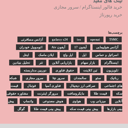
لینک های مفید
خرید فالور اینستاگرام
/
سرور مجازی
خرید رپورتاژ
برچسب‌ها
TSMC
openai
ios
galaxy s24
آژانس مسافرتی
آژانس هواپیمایی
آیفون 17
آیفون Air
اتوموبیل خودران
اسرائیل و حماس
اپل
اپل واچ
ایلان ماسک
اینتل
اینستاگرام
بازار سهام
بازاریابی آنلاین
تتر
تحلیل بنیادین
تلویزیون
تین کلاینت
حقوق فناوری
دوربین مداربسته
رباتیک
سئو
سالمندان
سرور hp
سرور مجازی
شبکه
های اجتماعی
صرافی ارز دیجیتال
فناوری آسیا
فوتبال
قیمت
سکه
قیمت طلا
مایکروسافت
مرورگر اینترنت
مشاوره حقوقی
آنلاین
میزبانی وب
هواوی
هوش مصنوعی
واتساپ
پیش
بینی بازارها
پیش بینی قیمت سکه
پیش بینی قیمت طلا
گوگل