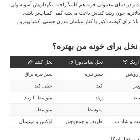
نده و در دمای معمولی خونه هم کاملاً راحته. نگهداریش آسونه ولی
 بالاتره، چون رشد کندش باعث می‌شه کمی کمیاب‌تر باشه.
بالا برای گوشه دکور یا کنار مبلمان مدرن هستی، کنتیا بهترین
نخل برای خونه‌ من بهتره؟
اریکا 🌴
نخل شامادورا 🌿
نخل کنتیا 🌾
 روشن
سبز تیره
سبز تیره براق
‌تر
کند
خیلی کند
سط
زیاد
متوسط تا زیاد
متوسط
متوسط
ت و شاداب
ظریف و جمع‌وجور
لوکس و مینیمال
به →
نخل اریکا