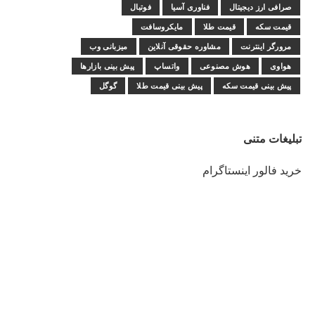
صرافی ارز دیجیتال
فناوری آسیا
فوتبال
قیمت سکه
قیمت طلا
مایکروسافت
مرورگر اینترنت
مشاوره حقوقی آنلاین
میزبانی وب
هواوی
هوش مصنوعی
واتساپ
پیش بینی بازارها
پیش بینی قیمت سکه
پیش بینی قیمت طلا
گوگل
تبلیغات متنی
خرید فالور اینستاگرام