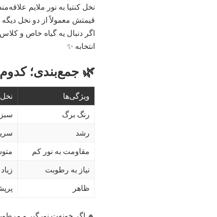
نخل کنتیا به نور ملایم علاقه‌م
قیمتش معمولاً از دو نخل دیگه
اگر دنبال یه گیاه خاص و کلاس 
انتخابه ✨
🌿 جمع‌بندی؛ کدوم 
ویژگی‌ها
نخل 
رنگ برگ
سبز
رشد
سریع
مقاومت به نور کم
متو
نیاز به رطوبت
زیاد
ظاهر
پرپش
🔸 اگر خونه‌ت نورگیر و مرطو