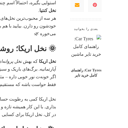
استوایی بگیره، احتمالاً اسم 
نخل کنتیا
.
هر سه از محبوب‌ترین نخل‌های
خودشون رو دارن. بیایید با هم 
بعدی را بخوانید
می‌خوره 🌿
🌞 نخل اریکا؛ روش
نخل اریکا
که بهش
نخل پروانه‌ا
آپارتمانیه. برگ‌های باریک و س
Car Tyres: راهنمای
کامل خرید تایر
اگر خونه‌ت نور خوبی داره – مث
فقط حواست باشه که مستقیم ز
نخل اریکا کمی به رطوبت حساس
بذاری. با این کار همیشه تازه و
در کل،
نخل اریکا
برای کسایی عا