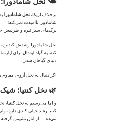
🌤 نخل شامادورا؛ 
برخلاف اریکا،
نخل شامادورا
یه 
شامادورا ناامیدت نمی‌کنه!
برگ‌های سبز تیره و ظریفش جلو
نخل شامادورا
رشدش کندتره، و
کنه. یه گیاه ایده‌آل برای آپارت
دنیای گیاهان شدن.
اگر دنبال یه نخل آروم، مقاوم
🌿 نخل کنتیا؛ شیک
و اما می‌رسیم به
نخل کنتیا
، نخ
کنتیا رشد خیلی کندی داره، و
می‌ده — از اتاق نشیمن گرفته تا