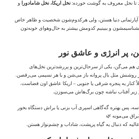
چند تا نخل معروف به گوشت خورده:
نخل اریکا، نخل شامادورا
و
 آپارتمانی دنیا هستن، ولی هرکدوم‌شون شخصیت و ظاهر خاص
بشناسیمشون و ببینیم کدومش بیشتر به حال‌و‌هوای خونه‌تون
ن، پر انرژی و عاشق نور
ی
هم می‌گن، یکی از سرحال‌ترین و پررشدترین نخل‌های
بز روشنش مثل بال پروانه باز می‌شن و با هر نسیمی می‌رقصن.
لاً کنار یه پنجره شرقی یا جنوبی – اریکا عاشق اون فضاست.
یر آفتاب نباشه چون برگ‌هاش می‌سوزن.
ه، پس بهتره گه‌گاهی اسپری آب بزنی یا براش دستگاه بخور
 براق می‌مونه 🌿
لیه که دنبال یه گیاه پرپشت، شاداب و چشم‌نواز هستن.