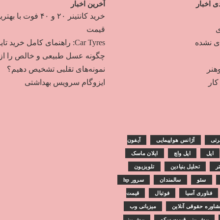
ی اخبار
آخرین اخبار
خرید کانتینر ۲۰ و ۴۰ فوت با به
ی
قیمت
دی نشده
Car Tyres: راهنمای کامل خرید تایر
چگونه عسل طبیعی و خالص را از
هنر
نمونه‌های تقلبی تشخیص دهیم؟
ار
ایزوگام سرویس بهداشتی
رتی
آژانس هواپیمایی
آیفون
اپل
اپل واچ
ایلان ماسک
تر
تحلیل بنیادین
تلویزیون
سئو
سالمندان
سرور hp
فناوری آسیا
فوتبال
قیمت
اوره حقوقی آنلاین
میزبانی وب
پیش بینی قیمت سکه
پیش بینی