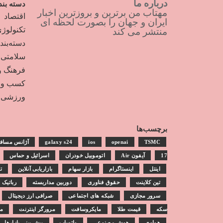
درباره ما
دسته بند
مهتاب من برترین و بروزترین اخبار
اقتصاد
ایران و جهان را بصورت لحظه ای
تکنولوژ
منتشر می کند
دسته‌بن
سلامتی
فرهنگ و
کسب و ک
ورزشی
برچسب‌ها
TSMC
openai
ios
galaxy s24
آژانس مساف
17
آیفون Air
اتوموبیل خودران
اسرائیل و حماس
اینتل
اینستاگرام
بازار سهام
بازاریابی آنلاین
ت
تین کلاینت
حقوق فناوری
دوربین مداربسته
رباتیک
سرور مجازی
شبکه های اجتماعی
صرافی ارز دیجیتال
سکه
قیمت طلا
مایکروسافت
مرورگر اینترنت
مش
هواوی
هوش مصنوعی
واتساپ
پیش بینی بازارها