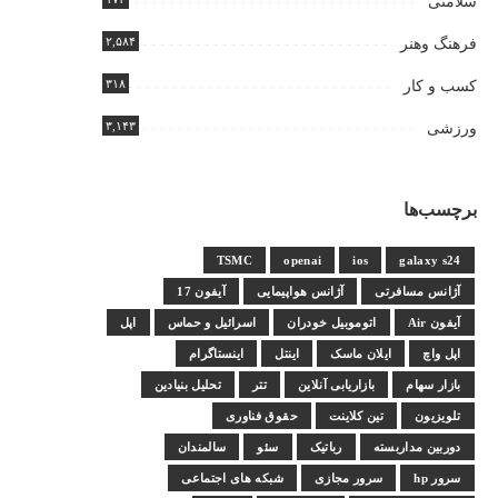
سلامتی
۲,۵۸۴
فرهنگ وهنر
۳۱۸
کسب و کار
۳,۱۴۳
ورزشی
برچسب‌ها
TSMC
openai
ios
galaxy s24
آژانس مسافرتی
آژانس هواپیمایی
آیفون 17
آیفون Air
اتوموبیل خودران
اسرائیل و حماس
اپل
اپل واچ
ایلان ماسک
اینتل
اینستاگرام
بازار سهام
بازاریابی آنلاین
تتر
تحلیل بنیادین
تلویزیون
تین کلاینت
حقوق فناوری
دوربین مداربسته
رباتیک
سئو
سالمندان
سرور hp
سرور مجازی
شبکه های اجتماعی