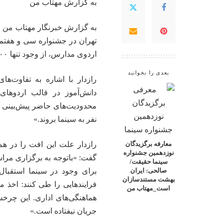
به گزارش
مهتاب من
به گزارش خبرنگار
مهتاب من
ا
تهران در جشنواره سی و هفتم ف
اردوی مدارس، از وجود تنها ۵۰۰ دانش‌آموز در نخستین روز اکران‌ مدارس خبر داد.
بعدی را بخوانید
رازدار با اشاره به تفاوت‌ه
دانش‌آموز در قالب اردوهای
نفر به سینما بروند.»
رازدار علت این افت را در ه
معارفه برگزیدگان
نوزدهمین جشنواره
گفت: «باتوجه به برگزاری مرا
سینما حقیقت/
برای وجود در سینما استقبال
صالحی: ایران
بهشت مستندسازان
فرایندهایی را طی کنند: اخذ م
است_مهتاب من
هماهنگی‌های اداری. این چرخش
جریان نیفتاده است.»