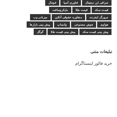
صرافی ارز دیجیتال
فناوری آسیا
فوتبال
قیمت سکه
قیمت طلا
مایکروسافت
مرورگر اینترنت
مشاوره حقوقی آنلاین
میزبانی وب
هواوی
هوش مصنوعی
واتساپ
پیش بینی بازارها
پیش بینی قیمت سکه
پیش بینی قیمت طلا
گوگل
تبلیغات متنی
خرید فالور اینستاگرام