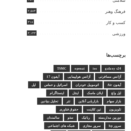
سلامتی
۲,۵۸۴
فرهنگ وهنر
۳۱۸
کسب و کار
۳,۱۴۳
ورزشی
برچسب‌ها
TSMC
openai
ios
galaxy s24
آژانس مسافرتی
آژانس هواپیمایی
آیفون 17
آیفون Air
اتوموبیل خودران
اسرائیل و حماس
اپل
اپل واچ
ایلان ماسک
اینتل
اینستاگرام
بازار سهام
بازاریابی آنلاین
تتر
تحلیل بنیادین
تلویزیون
تین کلاینت
حقوق فناوری
دوربین مداربسته
رباتیک
سئو
سالمندان
سرور hp
سرور مجازی
شبکه های اجتماعی