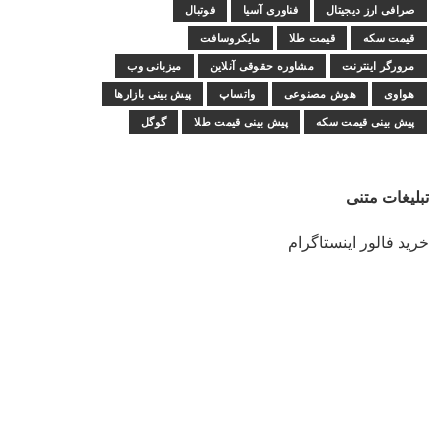
صرافی ارز دیجیتال
فناوری آسیا
فوتبال
قیمت سکه
قیمت طلا
مایکروسافت
مرورگر اینترنت
مشاوره حقوقی آنلاین
میزبانی وب
هواوی
هوش مصنوعی
واتساپ
پیش بینی بازارها
پیش بینی قیمت سکه
پیش بینی قیمت طلا
گوگل
تبلیغات متنی
خرید فالور اینستاگرام