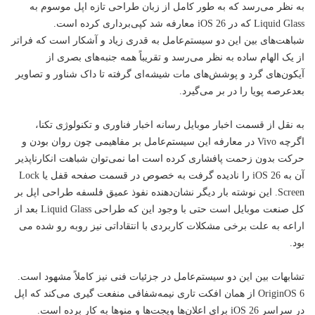
به نظر می‌رسد که به طور کامل از زبان طراحی تازه اپل موسوم به
Liquid Glass که در iOS 26 معارفه شد کپی‌برداری کرده است.
شباهت‌های بین این دو سیستم‌عامل به قدری زیاد و آشکار است که فراتر
از یک الهام ساده به نظر می‌رسد و تقریباً همه جنبه‌های بصری از
آیکون‌های گرد و پوشش‌های مات شیشه‌ای گرفته تا داک شناور و تصاویر
بعد‌عرصه پویا را در بر می‌گیرد.
به نقل از قسمت اخبار موبایل رسانه اخبار
فناوری
و
تکنولوژی
تکنا،
اگرچه Vivo در معارفه این سیستم‌عامل بر مفاهیمی چون روان بودن و
حرکت بدون زحمت پافشاری کرده است اما نمی‌توان شباهت انکارناپذیر
آن به iOS 26 را نادیده گرفت به خصوص در قسمت صفحه قفل یا Lock
Screen. این نوشته بار دیگر نشان‌دهنده نفوذ عمیق فلسفه طراحی اپل بر
کل صنعت موبایل است حتی با وجود این که طراحی Liquid Glass بعد از
اراعه به علت برخی مشکلات کاربردی با انتقاداتی نیز روبه رو شده می
بود.
تشابهات بین این دو سیستم‌عامل در جزئیات فنی نیز کاملاً مشهود است.
OriginOS 6 از همان افکت تاری نیمه‌شفافی منفعت گیری می‌کند که اپل
در سراسر iOS 26 برای اعلان‌ها ویجت‌ها و منوها به کار برده است.