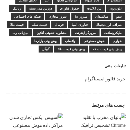
اینستاگرام
بازار سهام
بازاریابی آنلاین
تتر
تحلیل بنیادین
تلویزیون
تین کلاینت
حقوق فناوری
دوربین مداربسته
رباتیک
سئو
سالمندان
سرور hp
سرور مجازی
شبکه های اجتماعی
صرافی ارز دیجیتال
فناوری آسیا
فوتبال
قیمت سکه
قیمت طلا
مایکروسافت
مرورگر اینترنت
مشاوره حقوقی آنلاین
میزبانی وب
هواوی
هوش مصنوعی
واتساپ
پیش بینی بازارها
پیش بینی قیمت سکه
پیش بینی قیمت طلا
گوگل
تبلیغات متنی
خرید فالور اینستاگرام
پست های مرتبط