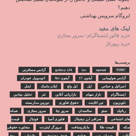
دهیم؟
ایزوگام سرویس بهداشتی
لینک های مفید
خرید فالور اینستاگرام
/
سرور مجازی
خرید رپورتاژ
برچسب‌ها
TSMC
openai
ios
galaxy s24
آژانس مسافرتی
آژانس هواپیمایی
آیفون 17
آیفون Air
اتوموبیل خودران
اسرائیل و حماس
اپل
اپل واچ
ایلان ماسک
اینتل
اینستاگرام
بازار سهام
بازاریابی آنلاین
تتر
تحلیل بنیادین
تلویزیون
تین کلاینت
حقوق فناوری
دوربین مداربسته
رباتیک
سئو
سالمندان
سرور hp
سرور مجازی
شبکه
های اجتماعی
صرافی ارز دیجیتال
فناوری آسیا
فوتبال
قیمت
سکه
قیمت طلا
مایکروسافت
مرورگر اینترنت
مشاوره حقوقی
آنلاین
میزبانی وب
هواوی
هوش مصنوعی
واتساپ
پیش