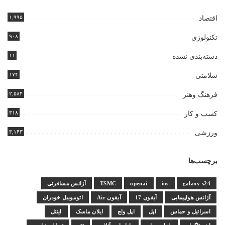
۱,۹۹۵
اقتصاد
۹۰۸
تکنولوژی
۱۱
دسته‌بندی نشده
۱۷۴
سلامتی
۲,۵۸۴
فرهنگ وهنر
۳۱۸
کسب و کار
۳,۱۴۳
ورزشی
برچسب‌ها
galaxy s24
ios
openai
TSMC
آژانس مسافرتی
آژانس هواپیمایی
آیفون 17
آیفون Air
اتوموبیل خودران
اسرائیل و حماس
اپل
اپل واچ
ایلان ماسک
اینتل