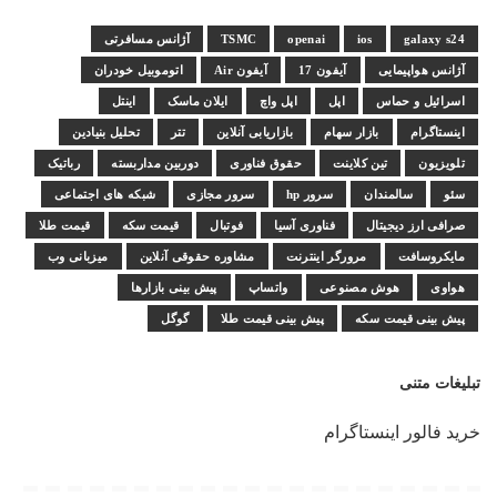
galaxy s24
ios
openai
TSMC
آژانس مسافرتی
آژانس هواپیمایی
آیفون 17
آیفون Air
اتوموبیل خودران
اسرائیل و حماس
اپل
اپل واچ
ایلان ماسک
اینتل
اینستاگرام
بازار سهام
بازاریابی آنلاین
تتر
تحلیل بنیادین
تلویزیون
تین کلاینت
حقوق فناوری
دوربین مداربسته
رباتیک
سئو
سالمندان
سرور hp
سرور مجازی
شبکه های اجتماعی
صرافی ارز دیجیتال
فناوری آسیا
فوتبال
قیمت سکه
قیمت طلا
مایکروسافت
مرورگر اینترنت
مشاوره حقوقی آنلاین
میزبانی وب
هواوی
هوش مصنوعی
واتساپ
پیش بینی بازارها
پیش بینی قیمت سکه
پیش بینی قیمت طلا
گوگل
تبلیغات متنی
خرید فالور اینستاگرام