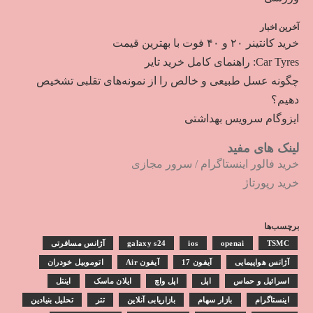
آخرین اخبار
خرید کانتینر ۲۰ و ۴۰ فوت با بهترین قیمت
Car Tyres: راهنمای کامل خرید تایر
چگونه عسل طبیعی و خالص را از نمونه‌های تقلبی تشخیص
دهیم؟
ایزوگام سرویس بهداشتی
لینک های مفید
خرید فالور اینستاگرام
/
سرور مجازی
خرید رپورتاژ
برچسب‌ها
TSMC
openai
ios
galaxy s24
آژانس مسافرتی
آژانس هواپیمایی
آیفون 17
آیفون Air
اتوموبیل خودران
اسرائیل و حماس
اپل
اپل واچ
ایلان ماسک
اینتل
اینستاگرام
بازار سهام
بازاریابی آنلاین
تتر
تحلیل بنیادین