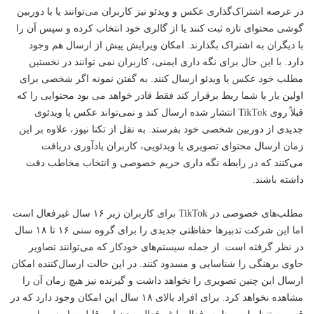
در عرصه اشتراک‌گذاری عکس و ویدئو نیز کاربران می‌توانند یا با دوربین
گوشی محتوای تازه ثبت کنند یا از گالری خود انتخاب کرده و سپس آن را
با دیگران به اشتراک بگذارند. امکان ویرایش پیش از ارسال هم وجود
دارد. با این حال برای نگه داری ایمنی، کاربران نمی توانند در نخستین
مطلب خود عکس یا ویدئو ارسال کنند. به گفتن نمونه اگر شخصی برای
اولین بار با شما ربط برقرار کند فقط قادر خواهد می بود محتوایی را که
قبلاً روی TikTok انتشار شده ارسال کند و نمی‌تواند عکس یا ویدئوی
جدیدی از دوربین شخصی خود بفرستد. به نقل از تکنا نیوز، علاوه بر این
زمان ارسال محتوای تصویری یا ویدئویی، کاربران یادآوری دریافت
می‌کنند که در رابطه نگه داری حریم خصوصی و انتخاب مخاطب دقت
داشته باشند.
مطلب‌های خصوصی در TikTok برای کاربران زیر ۱۶ سال غیرفعال است
اما این شرکت تدبیرها حفاظتی جدیدی را برای گروه سنی ۱۶ تا ۱۸ سال
در نظر گرفته است. از جمله سیستم‌های خودکار که می‌توانند تصاویر
حاوی برهنگی را شناسایی و مسدود کنند. در این حالت ارسال‌کننده امکان
ارسال این چنین تصویری را نخواهد داشت و گیرنده نیز هیچ زمان آن را
مشاهده نخواهد کرد. برای افراد بالای ۱۸ سال این امکان وجود دارد که در
قسمت تنظیمات برنامه، فعال یا غیرفعال بودن این قابلیت ایمنی را