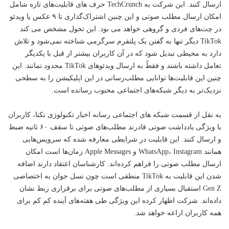
ارسال کنند. این شرکت به TechCrunch حرف های قابلیت‌های تازه شامل
امکان ارسال مطلب صوتی و این چنین اشتراک‌گذاری تا ۹ عکس یا ویدئو
در چت‌های فردی و گروهی خواهد می بود. این تحول مشخص می کند
TikTok دیگر تنها به گفتن یک پلتفرم سرگرمی شناخته نمی‌شود و تلاش
دارد به محیطی تبدیل شود که در آن کاربران بیشتر از قبل با یکدیگر
تعامل داشته باشند و فقطً به ارسال ویدئوهای TikTok محدود نمانند. این
چنین این قابلیت‌ها توانایی مطلب‌رسانی در این اپلیکیشن را به سطحی
نزدیک‌تر به دیگر شبکه‌های اجتماعی محبوب رسانده است.
به نقل از قسمت شبکه های اجتماعی رسانه اخبار
تکنولوژی
تکنا، کاربران
با ویژگی یادداشت صوتی قادرند مطلب‌های صوتی تا سقف ۶۰ ثانیه ضبط
و ارسال کنند. این قابلیت در شرایطی معارفه شده که سرویس‌هایی
همانند WhatsApp، Instagram و Apple Messages زمان‌ها است امکان
ارسال مطلب صوتی را فراهم کرده‌اند. کارشناسان اعتقاد دارند اضافه
شدن این قابلیت به TikTok منطقی است چون نسل جوان به اختصاصی
Gen Z استقبال بسیاری از مطلب‌های صوتی برای برقراری ربط نشان
داده‌اند. شرکت اظهار کرده این ویژگی طی هفته‌های آینده کم کم برای
همه کاربران اراعه خواهد شد.