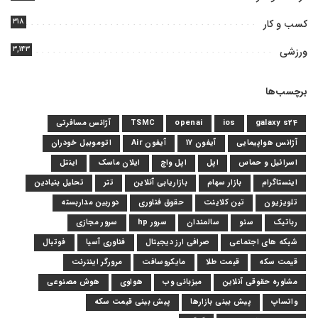
۳۱۸
کسب و کار
۳,۱۴۳
ورزشی
برچسب‌ها
galaxy s24
ios
openai
TSMC
آژانس مسافرتی
آژانس هواپیمایی
آیفون 17
آیفون Air
اتوموبیل خودران
اسرائیل و حماس
اپل
اپل واچ
ایلان ماسک
اینتل
اینستاگرام
بازار سهام
بازاریابی آنلاین
تتر
تحلیل بنیادین
تلویزیون
تین کلاینت
حقوق فناوری
دوربین مداربسته
رباتیک
سئو
سالمندان
سرور hp
سرور مجازی
شبکه های اجتماعی
صرافی ارز دیجیتال
فناوری آسیا
فوتبال
قیمت سکه
قیمت طلا
مایکروسافت
مرورگر اینترنت
مشاوره حقوقی آنلاین
میزبانی وب
هواوی
هوش مصنوعی
واتساپ
پیش بینی بازارها
پیش بینی قیمت سکه