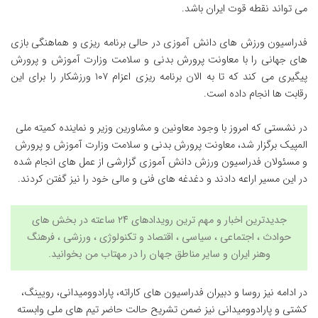
می تواند نقطه قوت ایران باشد.
فدراسیون ورزش های دانش آموزی در حالی برنامه ریزی و هماهنگی بازی
های جهانی را با معاونت پرورش بدنی و سلامت وزارت آموزش و پرورش
پیگیری می کند که تا به الان برنامه ریزی اعزام ۱۰۷ ورزشکار را برای این
رقابت ها انجام داده است.
در نشستی که امروز با وجود معاونین و مشاورین وزیر و نماینده کمیته ملی
المپیک برگزار شد، معاونت پرورش بدنی و سلامت وزارت آموزش و پرورش
و مسئولان فدراسیون ورزش دانش آموزی گزارشی از عمل های انجام شده
در این مسیر اراعه دادند و دغدغه های فنی و مالی خود را نیز گفتن کردند.
جدیدترین اخبار و مهم ترین رویدادهای ۲۴ ساعته در بخش های
حوادث ، اجتماعی ، سیاسی ،
اقتصاد
و
تکنولوژی
،
ورزشی
،
فرهنگ
وهنر
ایران و سایر مناطق جهان را در
مهتاب من
بخوانید.
در ادامه نیز روسا و دبیران فدراسیون های کاراته، پارادوومیدانی، رویینگ،
کشتی و پارادوومیدانی نیز ضمن تشریح حالت حاضر تیم های ملی وابسته