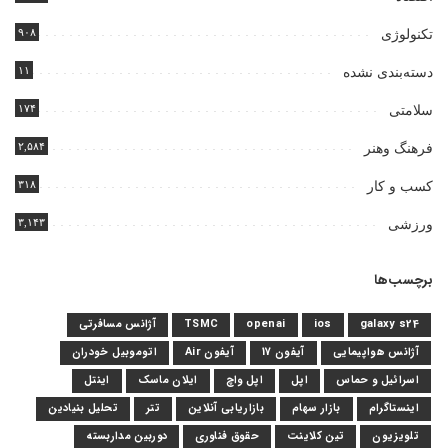
۹۰۸
تکنولوژی
۱۱
دسته‌بندی نشده
۱۷۴
سلامتی
۲,۵۸۴
فرهنگ وهنر
۳۱۸
کسب و کار
۳,۱۴۳
ورزشی
برچسب‌ها
galaxy s24
ios
openai
TSMC
آژانس مسافرتی
آژانس هواپیمایی
آیفون 17
آیفون Air
اتوموبیل خودران
اسرائیل و حماس
اپل
اپل واچ
ایلان ماسک
اینتل
اینستاگرام
بازار سهام
بازاریابی آنلاین
تتر
تحلیل بنیادین
تلویزیون
تین کلاینت
حقوق فناوری
دوربین مداربسته