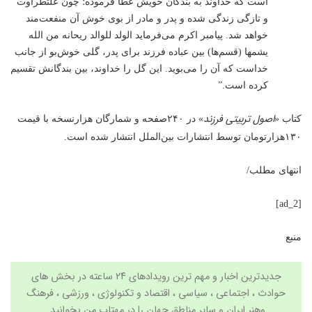
است که خداوند به بندگان خویش عطا فرموده؛ چون علتطراوت
و تازگی زندگی شده و پدر و مادر از بوی خوش آن منفعت‌مند
خواهد شد. پیامبر اکرم می‌فرماید الولد للوالد ریحانه من الله
یشمها (قسم‌ها) بین عباده فرزند برای پدر، گلی خوش‌بو از جانب
خداست که آن را می‌بوید. این گل را خداوند، بین بندگانش تقسیم
کرده است.”
اصول تربیتی فرزند
کتاب «
» در ۲۴۰صفحه و شمارگان هزارنسخه با قیمت
۱۳۰هزارتومان توسط انتشارات بین‌الملل انتشار شده است.
انتهای مطلب/
[ad_2]
منبع
جدیدترین اخبار و مهم ترین رویدادهای ۲۴ ساعته در بخش های
حوادث ، اجتماعی ، سیاسی ،
اقتصاد
و
تکنولوژی
،
ورزشی
،
فرهنگ
وهنر
ایران و سایر مناطق جهان را در
مهتاب من
بخوانید.