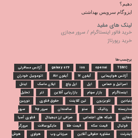
دهیم؟
ایزوگام سرویس بهداشتی
لینک های مفید
خرید فالور اینستاگرام
/
سرور مجازی
خرید رپورتاژ
برچسب‌ها
TSMC
openai
ios
galaxy s24
آژانس مسافرتی
آژانس هواپیمایی
آیفون 17
آیفون Air
اتوموبیل خودران
اسرائیل و حماس
اپل
اپل واچ
ایلان ماسک
اینتل
اینستاگرام
بازار سهام
بازاریابی آنلاین
تتر
تحلیل
بنیادین
تلویزیون
تین کلاینت
حقوق فناوری
دوربین
مداربسته
رباتیک
سئو
سالمندان
سرور hp
سرور
مجازی
شبکه های اجتماعی
صرافی ارز دیجیتال
فناوری آسیا
فوتبال
قیمت سکه
قیمت طلا
مایکروسافت
مرورگر
اینترنت
مشاوره حقوقی آنلاین
میزبانی وب
هواوی
هوش