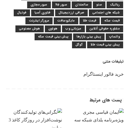
رباتیک
سئو
سالمندان
سرور hp
سرور مجازی
شبکه های اجتماعی
صرافی ارز دیجیتال
فناوری آسیا
فوتبال
قیمت سکه
قیمت طلا
مایکروسافت
مرورگر اینترنت
مشاوره حقوقی آنلاین
میزبانی وب
هواوی
هوش مصنوعی
واتساپ
پیش بینی بازارها
پیش بینی قیمت سکه
پیش بینی قیمت طلا
گوگل
تبلیغات متنی
خرید فالور اینستاگرام
پست های مرتبط