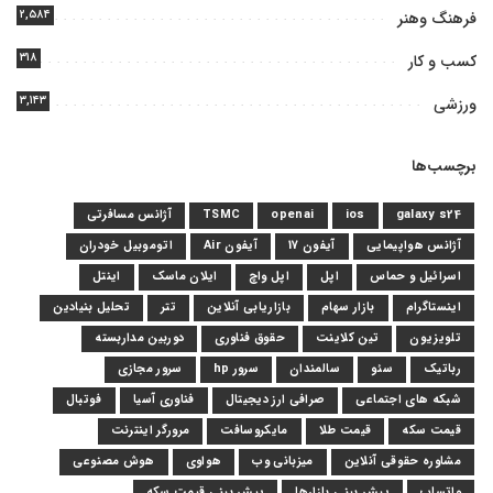
۲,۵۸۴
فرهنگ وهنر
۳۱۸
کسب و کار
۳,۱۴۳
ورزشی
برچسب‌ها
galaxy s24
ios
openai
TSMC
آژانس مسافرتی
آژانس هواپیمایی
آیفون 17
آیفون Air
اتوموبیل خودران
اسرائیل و حماس
اپل
اپل واچ
ایلان ماسک
اینتل
اینستاگرام
بازار سهام
بازاریابی آنلاین
تتر
تحلیل بنیادین
تلویزیون
تین کلاینت
حقوق فناوری
دوربین مداربسته
رباتیک
سئو
سالمندان
سرور hp
سرور مجازی
شبکه های اجتماعی
صرافی ارز دیجیتال
فناوری آسیا
فوتبال
قیمت سکه
قیمت طلا
مایکروسافت
مرورگر اینترنت
مشاوره حقوقی آنلاین
میزبانی وب
هواوی
هوش مصنوعی
واتساپ
پیش بینی بازارها
پیش بینی قیمت سکه