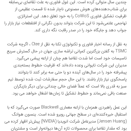
چندین سال متوالی کرده است. این غول
فناوری
به علت تقاضای بی‌سابقه
برای شتاب‌دهنده‌های هوش مصنوعی ناچار شده تا قسمت عظیمی از
ظرفیت تشکیل فناوری CoWoS را به خود تعلق دهد. این استراتژی
تهاجمی علتمی‌شود تا این شرکت بتواند بدون نگرانی از افتقطعات نیاز بازار را
جواب دهد و جایگاه خود را در صدر رقابت نگه داری کند.
به نقل از رسانه اخبار فناوری و
تکنولوژی
تکنا به نقل از Ctee ، اگرچه شرکت
TSMC به گفتن بزرگترین کمپانی تراشه سازی جهان در حال گسترش سریع
تاسیسات خود است اما شدت تقاضا هم چنان از اراعه پیشی می‌گیرد.
مدیران این شرکت تایوانی وعده داده‌اند که ظرفیت خطوط بسته‌بندی
پیشرفته خود را در سال‌های آینده دو یا حتی سه برابر کنند تا بتوانند
پاسخگوی نیاز بازار باشند. با این حال حجم سفارشات ثبت شده توسط تیم
سبز به قدری بالا است که عملاً فضای خالی چندانی برای دیگر بازیگران
صنعت باقی نمی‌ماند و خطوط تشکیل تا زمان‌ها اشغال خواهد می بود.
این عمل راهبردی همزمان با اراعه معماری Blackwell صورت می‌گیرد که با
استقبال خیره‌کننده‌ای در سطح جهانی روبرو شده است. ینسون هوانگ
(Jensen Huang) مدیرعامل شرکت انویدیا (NVIDIA) پیش‌تر اظهار کرده می
بود که مقدار تقاضا برای محصولات تازه آن‌ها دیوانه‌وار است و مشتریان