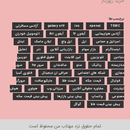
خرید رپورتاژ
برچسب‌ها
TSMC
openai
ios
galaxy s24
آژانس مسافرتی
آژانس هواپیمایی
آیفون 17
آیفون Air
اتوموبیل خودران
اسرائیل و حماس
اپل
اپل واچ
ایلان ماسک
اینتل
اینستاگرام
بازار سهام
بازاریابی آنلاین
تتر
تحلیل
بنیادین
تلویزیون
تین کلاینت
حقوق فناوری
دوربین
مداربسته
رباتیک
سئو
سالمندان
سرور hp
سرور
مجازی
شبکه های اجتماعی
صرافی ارز دیجیتال
فناوری آسیا
فوتبال
قیمت سکه
قیمت طلا
مایکروسافت
مرورگر
اینترنت
مشاوره حقوقی آنلاین
میزبانی وب
هواوی
هوش
مصنوعی
واتساپ
پیش بینی بازارها
پیش بینی قیمت سکه
پیش بینی قیمت طلا
گوگل
تمام حقوق نزد
مهتاب من
محفوظ است