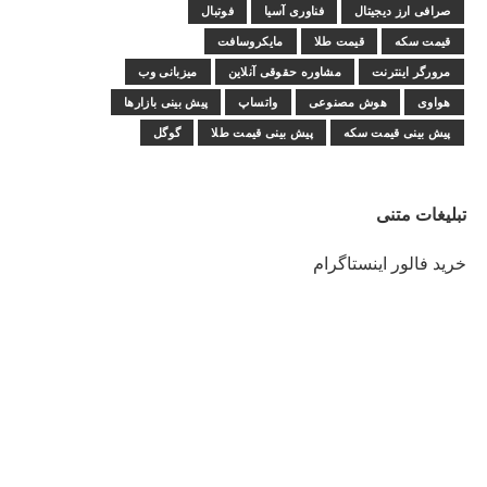
صرافی ارز دیجیتال
فناوری آسیا
فوتبال
قیمت سکه
قیمت طلا
مایکروسافت
مرورگر اینترنت
مشاوره حقوقی آنلاین
میزبانی وب
هواوی
هوش مصنوعی
واتساپ
پیش بینی بازارها
پیش بینی قیمت سکه
پیش بینی قیمت طلا
گوگل
تبلیغات متنی
خرید فالور اینستاگرام