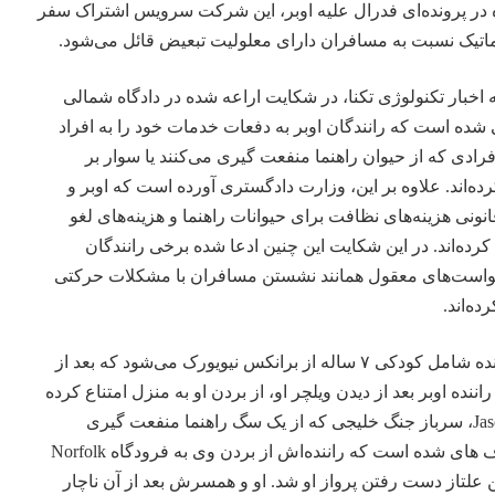
 در پرونده‌ای فدرال علیه اوبر، این شرکت سرویس اشتراک سفر
ماتیک نسبت به مسافران دارای معلولیت تبعیض قائل می‌شود.
 اخبار
تکنولوژی
تکنا، در شکایت اراعه شده در دادگاه شمالی
عی شده است که رانندگان اوبر به دفعات خدمات خود را به افراد
رادی که از حیوان راهنما منفعت گیری می‌کنند یا سوار بر
ده‌اند. علاوه بر این، وزارت دادگستری آورده است که اوبر و
نونی هزینه‌های نظافت برای حیوانات راهنما و هزینه‌های لغو
رده‌اند. در این شکایت این چنین ادعا شده برخی رانندگان
خواست‌های معقول همانند نشستن مسافران با مشکلات حرکتی
ه‌اند.
یکی از مثالهای برجسته در پرونده شامل کودکی ۷ ساله از برانکس نیویورک می‌شود که بعد از
ده اوبر بعد از دیدن ویلچر او، از بردن او به منزل امتناع کرده
است. مورد دیگر به Jason Ludwig، سرباز جنگ خلیجی که از یک سگ راهنما منفعت گیری
می‌کرد، مربوط است‌؛ وی حرف های شده است که راننده‌اش از بردن وی به فرودگاه Norfolk
ن علتاز دست رفتن پرواز او شد. او و همسرش بعد از آن ناچار