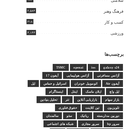
سلامتی
۲,۵۸۴
فرهنگ وهنر
۳۱۸
کسب و کار
۳,۱۴۳
ورزشی
برچسب‌ها
TSMC
openai
ios
galaxy s24
آژانس مسافرتی
آژانس هواپیمایی
آیفون 17
آیفون Air
اتوموبیل خودران
اسرائیل و حماس
اپل
اپل واچ
ایلان ماسک
اینتل
اینستاگرام
بازار سهام
بازاریابی آنلاین
تتر
تحلیل بنیادین
تلویزیون
تین کلاینت
حقوق فناوری
دوربین مداربسته
رباتیک
سئو
سالمندان
سرور hp
سرور مجازی
شبکه های اجتماعی