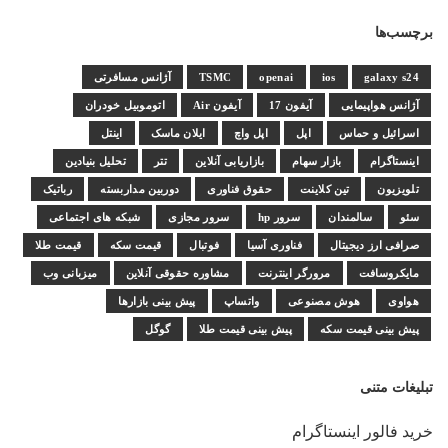
برچسب‌ها
galaxy s24
ios
openai
TSMC
آژانس مسافرتی
آژانس هواپیمایی
آیفون 17
آیفون Air
اتوموبیل خودران
اسرائیل و حماس
اپل
اپل واچ
ایلان ماسک
اینتل
اینستاگرام
بازار سهام
بازاریابی آنلاین
تتر
تحلیل بنیادین
تلویزیون
تین کلاینت
حقوق فناوری
دوربین مداربسته
رباتیک
سئو
سالمندان
سرور hp
سرور مجازی
شبکه های اجتماعی
صرافی ارز دیجیتال
فناوری آسیا
فوتبال
قیمت سکه
قیمت طلا
مایکروسافت
مرورگر اینترنت
مشاوره حقوقی آنلاین
میزبانی وب
هواوی
هوش مصنوعی
واتساپ
پیش بینی بازارها
پیش بینی قیمت سکه
پیش بینی قیمت طلا
گوگل
تبلیغات متنی
خرید فالور اینستاگرام