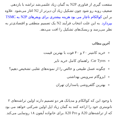
منفعت گیری از فناوری N2P به گمان زیاد علتمی‌شد تراشه با بازدهی
ضعیف روبه رو شود چون تشکیل زیاد آن دیرتر از N2 اغاز می‌شود. علاوه
بر این
کوالکام ناچار می بود هزینه بیشتری برای ویفرهای N2P به TSMC
بپردازد
. به این علت انتخاب فرآیند N2 یک تصمیم منطقی و اقتصادی‌تر به
نظر می‌رسد و ریسک‌های تشکیل را افت می‌دهد.
آخرین مطالب
خرید کانتینر ۲۰ و ۴۰ فوت با بهترین قیمت
Car Tyres: راهنمای کامل خرید تایر
چگونه عسل طبیعی و خالص را از نمونه‌های تقلبی تشخیص دهیم؟
ایزوگام سرویس بهداشتی
بهترین گلفروشی پاسداران تهران
با وجود این که کوالکام و مدیاتک هر دو تصمیم دارند اولین تراشه‌های ۲
نانومتری خود را اراعه کنند به گمان زیاد اپل اولین شرکتی خواهد می بود
که از تراشه‌های A20 و A20 Pro برای خانواده آیفون ۱۸ رونمایی می‌کند.