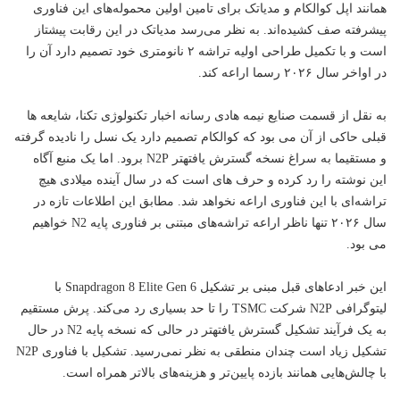
همانند اپل کوالکام و مدیاتک برای تامین اولین محموله‌های این
فناوری
پیشرفته صف کشیده‌اند. به نظر می‌رسد مدیاتک در این رقابت پیشتاز
است و با تکمیل طراحی اولیه تراشه ۲ نانومتری خود تصمیم دارد آن را
در اواخر سال ۲۰۲۶ رسما اراعه کند.
به نقل از قسمت صنایع نیمه هادی رسانه اخبار
تکنولوژی
تکنا، شایعه ها
قبلی حاکی از آن می بود که کوالکام تصمیم دارد یک نسل را نادیده گرفته
و مستقیما به سراغ نسخه گسترش یافتهتر N2P برود. اما یک منبع آگاه
این نوشته را رد کرده و حرف های است که در سال آینده میلادی هیچ
تراشه‌ای با این فناوری اراعه نخواهد شد. مطابق این اطلاعات تازه در
سال ۲۰۲۶ تنها ناظر اراعه تراشه‌های مبتنی بر فناوری پایه N2 خواهیم
می بود.
این
خبر
ادعاهای قبل مبنی بر تشکیل Snapdragon 8 Elite Gen 6 با
لیتوگرافی N2P شرکت TSMC را تا حد بسیاری رد می‌کند. پرش مستقیم
به یک فرآیند تشکیل گسترش یافتهتر در حالی که نسخه پایه N2 در حال
تشکیل زیاد است چندان منطقی به نظر نمی‌رسید. تشکیل با فناوری N2P
با چالش‌هایی همانند بازده پایین‌تر و هزینه‌های بالاتر همراه است.