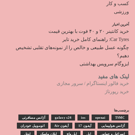
کسب و کار
ورزشی
آخرین اخبار
خرید کانتینر ۲۰ و ۴۰ فوت با بهترین قیمت
Car Tyres: راهنمای کامل خرید تایر
چگونه عسل طبیعی و خالص را از نمونه‌های تقلبی تشخیص
دهیم؟
ایزوگام سرویس بهداشتی
لینک های مفید
خرید فالور اینستاگرام
/
سرور مجازی
خرید رپورتاژ
برچسب‌ها
TSMC
openai
ios
galaxy s24
آژانس مسافرتی
آژانس هواپیمایی
آیفون 17
آیفون Air
اتوموبیل خودران
اسرائیل و حماس
اپل
اپل واچ
ایلان ماسک
اینتل