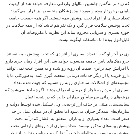
که زیاد تر به‌گفتن جانشین مثالهای وارداتی معارفه خواهد شد از کیفیت
پایینی برخوردار بوده و مورد تایید پزشکان متخصص نیز قرار نمی‌گیرند
تعداد بسیاری از افراد تحت پوشش بیمه نیستند. اگر همه جمعیت جامعه
تحت پوشش سلامت قرار گیرد و یک نفر هم نباشد که از بیمه سلامت در
حوزه بستری و سرپایی محروم بماند این نظریه با مفروضات آن
قابل‌قبول بوده اما متاسفانه اینگونه نیست.
وی در آخر او گفت: تعداد بسیاری از افرادی که تحت پوشش بیمه نیستند
جزو دهک‌های پایین جامعه محسوب خواهد شد. این افراد زمان خرید دارو
با افزایش چند برابری قیمت آن روبه رو شده و به همین علت نمی توانند
دارو خریده یا از دیگر خدمات درمانی منفعت گیری کنند. به‌طورکلی ما با
مجموعه‌ای از اشکالات ساختاری روبه رو هستیم که جهت شده تعداد
بسیاری از مردم به ناچار از درمان انصراف بدهند. اگرچه ادعا می‌شود که
هزینه‌های درمانی سرسام‌آور بیماران خاص که در نتیجه اعمال
سیاست‌های مبتنی بر حذف ارز ترجیحی و… تشکیل شده توسط دولت و
سازمان‌های بیمه‌گر جبران می‌شود اما تحقق آن در میدان عمل در حد
صفر است. تعداد بسیاری از بیماران متعلق به اقشار کم‌درآمد تحت
پوشش بیمه‌های مذکور نیستند. تعداد بسیاری از داروهای وارداتی تحت
پوشش بیمه نیست و مثالهای داخلی آن‌ها کیفیت مناسب ندارد. از نظر