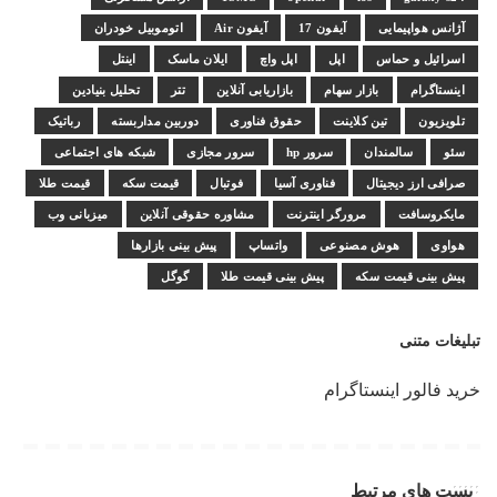
آژانس هواپیمایی
آیفون 17
آیفون Air
اتوموبیل خودران
اسرائیل و حماس
اپل
اپل واچ
ایلان ماسک
اینتل
اینستاگرام
بازار سهام
بازاریابی آنلاین
تتر
تحلیل بنیادین
تلویزیون
تین کلاینت
حقوق فناوری
دوربین مداربسته
رباتیک
سئو
سالمندان
سرور hp
سرور مجازی
شبکه های اجتماعی
صرافی ارز دیجیتال
فناوری آسیا
فوتبال
قیمت سکه
قیمت طلا
مایکروسافت
مرورگر اینترنت
مشاوره حقوقی آنلاین
میزبانی وب
هواوی
هوش مصنوعی
واتساپ
پیش بینی بازارها
پیش بینی قیمت سکه
پیش بینی قیمت طلا
گوگل
تبلیغات متنی
خرید فالور اینستاگرام
پست های مرتبط