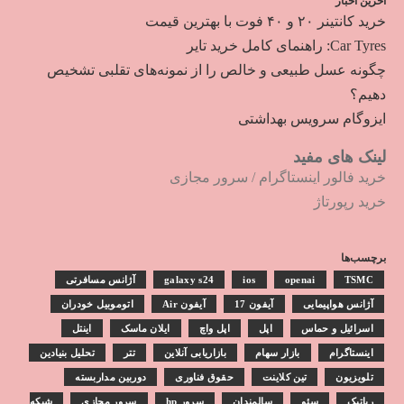
آخرین اخبار
خرید کانتینر ۲۰ و ۴۰ فوت با بهترین قیمت
Car Tyres: راهنمای کامل خرید تایر
چگونه عسل طبیعی و خالص را از نمونه‌های تقلبی تشخیص
دهیم؟
ایزوگام سرویس بهداشتی
لینک های مفید
خرید فالور اینستاگرام
/
سرور مجازی
خرید رپورتاژ
برچسب‌ها
TSMC
openai
ios
galaxy s24
آژانس مسافرتی
آژانس هواپیمایی
آیفون 17
آیفون Air
اتوموبیل خودران
اسرائیل و حماس
اپل
اپل واچ
ایلان ماسک
اینتل
اینستاگرام
بازار سهام
بازاریابی آنلاین
تتر
تحلیل بنیادین
تلویزیون
تین کلاینت
حقوق فناوری
دوربین مداربسته
رباتیک
سئو
سالمندان
سرور hp
سرور مجازی
شبکه