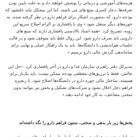
هزینه‌های آموزشی و درمانی را پوشش خواهند داد و به علت پایین بودن
تعرفه‌ها، دچار کسری منبع های می باشند. اما این مشکل نباید علتشود که
بودجه دارو، که به‌صورت اشکار برای فراهم دارو در نظر گرفته شده، به
حوزه‌های دیگر منتقل شود.» وی با پافشاری بر الزام اصلاح سریع این
رویه، تصریح کرد: «همه اسناد بالادستی پافشاری دارند که منبع های
دارویی باید صرف دارو شود. این روال غلط باید متوقف شود و در قالب
جلسات هم‌اندیشی با دانشگاه‌ها، باید به یک راهکار عملی و نهایی برای
ساماندهی گردش مالی دارو برسیم.»
مدیرکل دفتر راهبری سازمان غذا و دارو در آخر پافشاری کرد: «حل این
چالش، فقط با تزریق‌های مقطعی بودجه ممکن نیست. باید یک‌بار برای
همیشه، ساختار مالی حوزه دارو در دانشگاه‌ها اصلاح شود، تا زنجیره
فراهم دچار اخلال نشود و شرکت‌های تشکیل و پخش نیز بتوانند بدون
سختی مضاعف، به کار خود ادامه دهند.»
پخش‌ها زیر بار بدهی و سختی، ستون فراهم دارو را نگه داشته‌اند
در ادامه نشست هم‌اندیشی فراهم پایدار دارو، ابراهیم هاشمی، رئیس