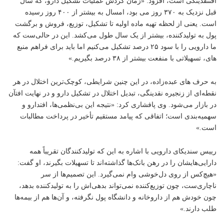
افتنقدینگی است، افزود: «زمان گردش عملیات تشکیل دارو، که سال
قبل نزدیک به ۳۷۰ روز می بود، امسال به بیشتر از ۴۰۰ روز رسیده
است. یعنی از لحظه تهیه ماده اولیه تا تشکیل، توزیع، فروش و برگشت
پول به تولیدکننده، بیشتر از یک سال طول می‌کشد. این در حالی‌ست که
ما دارویی را با سود ۲۵ درصد تشکیل می‌کنیم اما باید برای فراهم منبع
های، تسهیلاتی با منفعت بیشتر از ۳۸ درصد بگیریم.»
به حرف های عبده‌زاده، در این چنین شرایطی، کوچک‌ترین اختلال در هر
نقطه‌ای از زنجیره نقدینگی، تبدیل اختلال در تشکیل دارو و در نهایت افتآن
در بازار می‌شود. وی پافشاری کرد: «نتیجه این بی‌نظمی‌ها، افتدارو و
سهمیه‌بندی است؛ اتفاقی که پیامد مستقیم تأخیر در پرداخت مطالبات
است.»
رییس سندیکای دارویی با اشاره به این که تولیدکنندگان تقریباً همه
دارایی‌هایشان را در رهن بانک‌ها گذاشته‌اند تا تسهیلات بگیرند، او گفت:
«هیچ‌کس از روی دل‌خوشی وام نمی‌گیرد. این تصمیم‌ها از سر
ناچاری‌ست، چون توزیع‌کننده نمی‌تواند بدهی‌اش را به تولیدکننده بدهد،
چون خودش هم از داروخانه و دانشگاه پول نگرفته، و آن‌ها هم از بیمه‌ها
طلب دارند.»