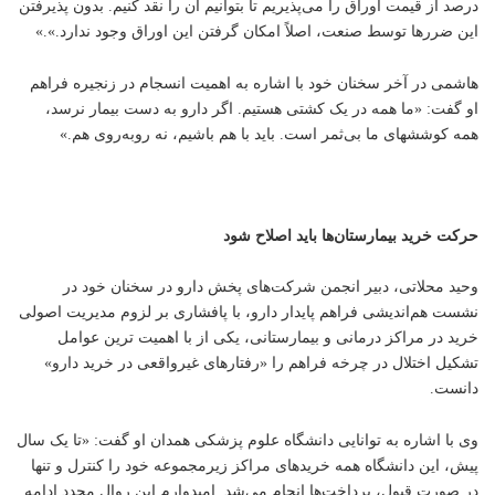
درصد از قیمت اوراق را می‌پذیریم تا بتوانیم آن را نقد کنیم. بدون پذیرفتن
این ضررها توسط صنعت، اصلاً امکان گرفتن این اوراق وجود ندارد.».»
هاشمی در آخر سخنان خود با اشاره به اهمیت انسجام در زنجیره فراهم
او گفت: «ما همه در یک کشتی هستیم. اگر دارو به دست بیمار نرسد،
همه کوششهای ما بی‌ثمر است. باید با هم باشیم، نه روبه‌روی هم.»
حرکت خرید بیمارستان‌ها باید اصلاح شود
وحید محلاتی، دبیر انجمن شرکت‌های پخش دارو در سخنان خود در
نشست هم‌اندیشی فراهم پایدار دارو، با پافشاری بر لزوم مدیریت اصولی
خرید در مراکز درمانی و بیمارستانی، یکی از با اهمیت ترین عوامل
تشکیل اختلال در چرخه فراهم را «رفتارهای غیرواقعی در خرید دارو»
دانست.
وی با اشاره به توانایی دانشگاه علوم پزشکی همدان او گفت: «تا یک سال
پیش، این دانشگاه همه خریدهای مراکز زیرمجموعه خود را کنترل و تنها
در صورت قبول، پرداخت‌ها انجام می‌شد. امیدوارم این روال مجدد ادامه