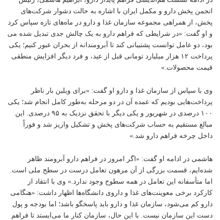
انجمن پخش دارو و مکمل ایران با اشاره به حالت دشوار شرکت‌های
پخش، از همراهی مجموعه سازمان غذا و دارو در ماه‌های تازه سپاس کرد
و او گفت: «در شرایطی که فراهم دارو به یک چالش جدی تبدیل شده می
بود، دو عامل توانست پشتیبانی کند تا آبرومندانه از بحران عبور کنیم؛ یکی
پرداخت ۱۲ هزار میلیارد تومانی قبل از عید، و فرد دیگر افزایش منطقی
قیمت محصولات.»
وی با سپاس از سازمان غذا و دارو او گفت: «برای ویلین بار ناظر
پرداخت‌هایی بودیم که عمده آن در دو مرحله به‌طور کامل انجام شد؛ یکی
۱۰۰ درصدی در شهریور و یکی دیگر با تحقق نزدیک به ۹۵ درصدی. این
مبالغ مستقیم به حساب شرکت‌های پخش و تشکیل واریز شد و فوراً
داخل چرخه فراهم دارو شد.»
هاشمی در ادامه او گفت: «اگر امروز در فراهم دارو آبرومند ظاهر
شده‌ایم، قسمت بزرگی از آن مرهون تعامل درست در سطح ملی است.
اما متأسفانه این تعامل در همه سطوح وجود ندارد.» وی با انتقاد از
کارکرد برخی معوینت‌های غذا و داروی دانشگاه‌ها اظهار داشت: «هنگامی
دارو کم می‌شود، سازمان غذا و دارو باید پاسخگو باشد؛ اما بودجه و پول
دست این سازمان نیست. با این حال، سازمان کنار ما می‌ایستد تا فراهم