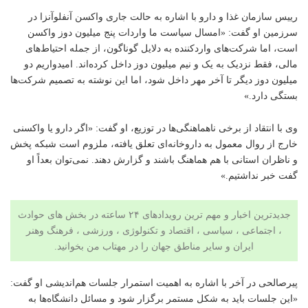
رییس سازمان غذا و دارو با اشاره به حالت جاری واکسن آنفلوآنزا در
سرزمین او گفت: «امسال سیاست ما واردات پنج میلیون دوز واکسن
است، اما شرکت‌های واردکننده به دلایل گوناگون، از جمله احتیاط‌های
مالی، فقط نزدیک به یک و نیم میلیون دوز داخل کرده‌اند. امیدواریم دو
میلیون دوز دیگر تا آخر مهر داخل شود، اما این نوشته به تصمیم شرکت‌ها
بستگی دارد.»
وی با انتقاد از برخی ناهماهنگی‌ها در توزیع، او گفت: «اگر دارو یا واکسنی
خارج از روال معمول به داروخانه‌ای تعلق یافته، ملزوم است شبکه پخش
و ناظران استانی با هم هماهنگ باشند و گزارش دهند. نمی‌توان بعداً او
گفت
خبر
نداشتیم.»
جدیدترین اخبار و مهم ترین رویدادهای ۲۴ ساعته در بخش های حوادث
، اجتماعی ، سیاسی ، اقتصاد و
تکنولوژی
،
ورزشی
،
فرهنگ وهنر
ایران و سایر مناطق جهان را در مهتاب من بخوانید.
پیرصالحی در آخر با اشاره به اهمیت استمرار جلسات هم‌اندیشی او گفت:
«این جلسات باید به شکل مستمر برگزار شود و مسائل دانشگاه‌ها به