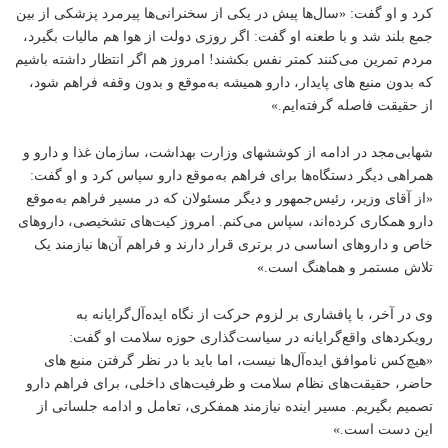
کرد و او گفت: «سال‌ها پیش در یکی از سخنرانی‌ها پیرمرد پزشکی از بین
جمع بلند شد و با طعنه او گفت: اگر روزی دولت از هوا هم مالیات بگیرد،
مردم تمرین می‌کنند کمتر نفس بکشند! امروز هم اگر انتظار داشته باشیم
که بدون منبع های پایدار، دارو همیشه به‌موقع و بدون وقفه فراهم شود،
از حقیقت فاصله گرفته‌ایم.»
شهابی‌مجد در ادامه از کوششهای وزارت بهداشت، سازمان غذا و دارو و
همراهی دیگر دستگاه‌ها برای فراهم به‌موقع دارو سپاس کرد و او گفت:
«از آقای وزیر، رئیس‌جمهور و دیگر مسئولان که در مسیر فراهم به‌موقع
دارو همکاری کرده‌اند، سپاس می‌کنم. امروز کیت‌های تشخیصی، داروهای
خاص و داروهای اساسی در برتری قرار دارند و فراهم آن‌ها نیازمند یک
تلاش مستمر و هماهنگ است.»
وی در آخر، با پافشاری بر لزوم حرکت از نگاه ایده‌آل‌گرایانه به
رویکردهای واقع‌گرایانه در سیاست‌گذاری حوزه سلامت او گفت:
«هیچ‌کس ناموافق ایده‌آل‌ها نیست، اما باید با در نظر گرفتن منبع های
حاضر، حقیقت‌های نظام سلامت و ظرفیت‌های داخلی، برای فراهم دارو
تصمیم‌ بگیریم. مسیر اینده نیازمند همفکری، تعامل و ادامه جلساتی از
این دست است.»