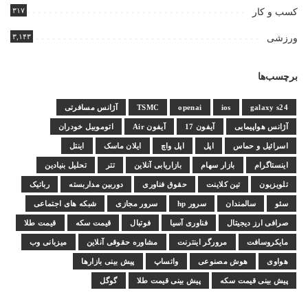
۳۱۷
کسب و کار
۳,۱۴۳
ورزشی
برچسب‌ها
galaxy s24
ios
openai
TSMC
آژانس مسافرتی
آژانس هواپیمایی
آیفون 17
آیفون Air
اتوموبیل خودران
اسرائیل و حماس
اپل
اپل واچ
ایلان ماسک
اینتل
اینستاگرام
بازار سهام
بازاریابی آنلاین
تتر
تحلیل بنیادین
تلویزیون
تین کلاینت
حقوق فناوری
دوربین مداربسته
رباتیک
سئو
سالمندان
سرور hp
سرور مجازی
شبکه های اجتماعی
صرافی ارز دیجیتال
فناوری آسیا
فوتبال
قیمت سکه
قیمت طلا
مایکروسافت
مرورگر اینترنت
مشاوره حقوقی آنلاین
میزبانی وب
هواوی
هوش مصنوعی
واتساپ
پیش بینی بازارها
پیش بینی قیمت سکه
پیش بینی قیمت طلا
گوگل