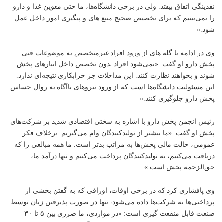
نقدینگی اتفاق بیفتد. ولی در برخی دانشگاه‌ها، ما حتی معوین غذا و دارو
را نمی‌بینیم که برای تخصیص صحیح منبع های و پیگیری امور داخل عمل
شود.»
وی در ادامه با گله های از ورود افراد غیرمتخصص به موضوعات فنی
پخش دارو او گفت: «نمی‌شود افراد بدون تخصص داخل انبارهای پخش
شوند و بخواهند نظارت کنند. این مداخلات جز خرابکاری نتیجه‌ای ندارد.
این مسئولیت دانشگاه‌ها است که از ورود نیروهای ناآگاه به روال حساس
پخش دارو جلوگیری کنند.»
رئیس انجمن پخش دارو با اشاره به سختی اقتصادی شدید بر شرکت‌های
پخش او گفت: «ما بیشتر از تولیدکنندگان وام می‌گیریم. برخلاف فکر
عمومی، حالت مالی پخش‌ها به مراتب بدتر است. ما همه مبالغی را که
دریافت می‌کنیم، به تولیدکنندگان پرداخت می‌کنیم و تنها درآمد ما،
حق‌الزحمه پخش است.»
وی پافشاری کرد که در برخی اوقات، اوراقی که به گفتن بخشی از
پرداختی‌ها به شرکت‌ها داده می‌شود، تنها در صورت پذیرفتن زیان توسط
صنعت قابل منفعت گیری است: «در مواردی، ما ضرری بین ۵ تا ۳۰