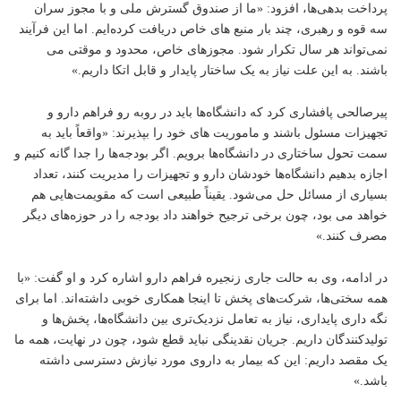
پرداخت بدهی‌ها، افزود: «ما از صندوق گسترش ملی و با مجوز سران
سه قوه و رهبری، چند بار منبع های خاص دریافت کرده‌ایم. اما این فرآیند
نمی‌تواند هر سال تکرار شود. مجوزهای خاص، محدود و موقتی می
باشند. به این علت نیاز به یک ساختار پایدار و قابل اتکا داریم.»
پیرصالحی پافشاری کرد که دانشگاه‌ها باید در روبه رو فراهم دارو و
تجهیزات مسئول باشند و ماموریت های خود را بپذیرند: «واقعاً باید به
سمت تحول ساختاری در دانشگاه‌ها برویم. اگر بودجه‌ها را جدا گانه کنیم و
اجازه بدهیم دانشگاه‌ها خودشان دارو و تجهیزات را مدیریت کنند، تعداد
بسیاری از مسائل حل می‌شود. یقیناً طبیعی است که مقویمت‌هایی هم
خواهد می بود، چون برخی ترجیح خواهند داد بودجه را در حوزه‌های دیگر
مصرف کنند.»
در ادامه، وی به حالت جاری زنجیره فراهم دارو اشاره کرد و او گفت: «با
همه سختی‌ها، شرکت‌های پخش تا اینجا همکاری خوبی داشته‌اند. اما برای
نگه داری پایداری، نیاز به تعامل نزدیک‌تری بین دانشگاه‌ها، پخش‌ها و
تولیدکنندگان داریم. جریان نقدینگی نباید قطع شود، چون در نهایت، همه ما
یک مقصد داریم: این که بیمار به داروی مورد نیازش دسترسی داشته
باشد.»