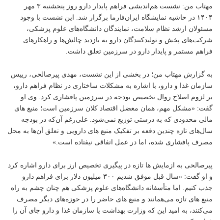
مهتاب من
: نشست هم‌اندیشی فراهم پایدار دارو روز پنجشنبه ۳ مهر
۱۴۰۴ در حاشیه نمایشگاه ایران‌فارما برگزار شد. این نشست با وجود
مسئولان ارشد نظام سلامت، نمایندگان دانشگاه‌های علوم پزشکی،
شرکت‌های پخش و تولیدکنندگان دارو به بازدید چالش‌ها و راهکارهای
فراهم مستمر و پایدار دارو در سرزمین تعلق داشت.
به گزارش مهتاب من؛ در بخشی از این نشست، مهدی پیرصالحی، رییس
سازمان غذا و دارو، با اشاره به مشکلات ساختاری در نظام فراهم دارو،
بر لزوم اصلاح روال تخصیص بودجه در سرزمین پافشاری کرد. وی او
گفت: «مشکل مهم، همان معضل
اقتصاد
کلان سرزمین است؛ منبع های
مالی محدودی که به درستی توزیع نمی‌شود. علی‌رغم آن‌که در بودجه
سال‌های تازه چندین دفعه بر تفکیک منبع های دارویی و تعلق آن‌ها به محل
مصرف پافشاری شده، اما در عمل اتفاقی نیفتاده است.»
پیرصالحی به ازمایش ها تازه در پیگیری تخصیص ارز برای دارو اشاره کرد
و او گفت: «سال قبل موفق شدیم ۳۰۰ میلیون دلار برای فراهم دارو
جذب کنیم. اما متأسفانه دانشگاه‌های علوم پزشکی هم چنان چشم به راه
منبع های تازه می‌همانند و منبع های حاضر را در حوزه‌های دیگر مصرف
می‌کنند، به امید این که وزارت بهداشت یا سازمان غذا و دارو جای آن را