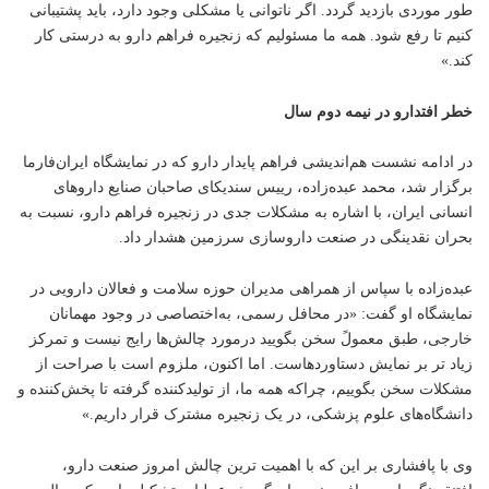
طور موردی بازدید گردد. اگر ناتوانی یا مشکلی وجود دارد، باید پشتیبانی
کنیم تا رفع شود. همه ما مسئولیم که زنجیره فراهم دارو به درستی کار
کند.»
خطر افتدارو در نیمه دوم سال
در ادامه نشست هم‌اندیشی فراهم پایدار دارو که در نمایشگاه ایران‌فارما
برگزار شد، محمد عبده‌زاده، رییس سندیکای صاحبان صنایع داروهای
انسانی ایران، با اشاره به مشکلات جدی در زنجیره فراهم دارو، نسبت به
بحران نقدینگی در صنعت داروسازی سرزمین هشدار داد.
عبده‌زاده با سپاس از همراهی مدیران حوزه سلامت و فعالان دارویی در
نمایشگاه او گفت: «در محافل رسمی، به‌اختصاصی در وجود مهمانان
خارجی، طبق معمولً سخن بگویید درمورد چالش‌ها رایج نیست و تمرکز
زیاد تر بر نمایش دستاوردهاست. اما اکنون، ملزوم است با صراحت از
مشکلات سخن بگوییم، چراکه همه ما، از تولیدکننده گرفته تا پخش‌کننده و
دانشگاه‌های علوم پزشکی، در یک زنجیره مشترک قرار داریم.»
وی با پافشاری بر این که با اهمیت ترین چالش امروز صنعت دارو،