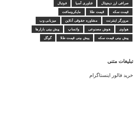
صرافی ارز دیجیتال
فناوری آسیا
فوتبال
قیمت سکه
قیمت طلا
مایکروسافت
مرورگر اینترنت
مشاوره حقوقی آنلاین
میزبانی وب
هواوی
هوش مصنوعی
واتساپ
پیش بینی بازارها
پیش بینی قیمت سکه
پیش بینی قیمت طلا
گوگل
تبلیغات متنی
خرید فالور اینستاگرام