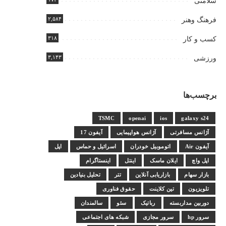
سلامتی
۲,۵۸۴
فرهنگ وهنر
۳۱۸
کسب و کار
۳,۱۴۳
ورزشی
برچسب‌ها
TSMC
openai
ios
galaxy s24
آژانس مسافرتی
آژانس هواپیمایی
آیفون 17
آیفون Air
اتوموبیل خودران
اسرائیل و حماس
اپل
اپل واچ
ایلان ماسک
اینتل
اینستاگرام
بازار سهام
بازاریابی آنلاین
تتر
تحلیل بنیادین
تلویزیون
تین کلاینت
حقوق فناوری
دوربین مداربسته
رباتیک
سئو
سالمندان
سرور hp
سرور مجازی
شبکه های اجتماعی