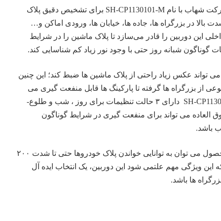
شرکت شهاب با نام SH-CP1130101-M برای تشخیص دقیق پلاک‌
 بالا در بزرگراه ها، جاده ها، خیابان ها، ورودی اماکن و…
ی این دوربین را قادر می‌سازد تا پلاک ماشین را در شرایط
ت گوناگون شبانه روز حتی با وجود نور زیاد کم شناسایی کند.
می تواند عکس زیاد راحتی از پلاک ماشین ها ضبط کند؛ این چنین
وعی از بزرگراه ها گرفته تا پارکینگ ها قابل منفعت گیری می
باشد. دوربین پلاک خوانSH-CP1130101-M دارای ۳ حالت تنظیمات برای روز ، شب و طلوع-
ق العاده می تواند برای منفعت گیری در شرایط گوناگون
 باشد.
از دیگر ویژگی های مهم این محصول می توان به توانایی خواندن پلاک خودروها حتی تا شدت ۲۰۰
 این ویژگی مهم علتمی شود این دوربین، یک انتخاب ایده آل
رگراه ها باشد.