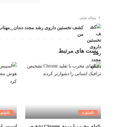
مقاله قبلی
کشف نخستین داروی رشد مجدد دندان_مهتاب
من
پست های مرتبط
تکنولوژی
تکنولوژ
باتهای مخرب با پیروی Chrome تشخیص
اسپیس ای