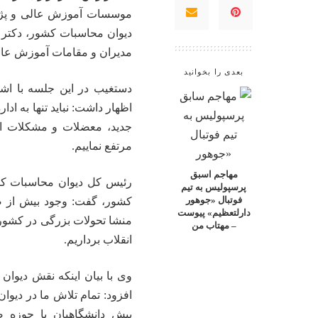
موسسات آموزش عالی و پژو
دیوان محاسبات کشور، دکتر 
مدیران و مقامات آموزش عالی
بعدی را بخوانید
دستغیب در این جلسه با اشا
اظهار داشت: نباید تنها به ادار
جدید، معضلات و مشکلات ای
مرتفع نماییم.
مهاجم اسبق
رئیس کل دیوان محاسبات کش
پرسپولیس به تیم
فوتبال «جوهور
کشور، گفت: وجود بیش از ص
دارلتعظیم» پیوست
منشا تحولات بزرگی در کشور 
– مهتاب من
انقلاب برداریم.
وی با بیان اینکه نقش دیوان
افزود: تمام تلاش ما در دیو
پیش دانشگاهیان با حوزه صن