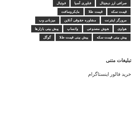
صرافی ارز دیجیتال
فناوری آسیا
فوتبال
قیمت سکه
قیمت طلا
مایکروسافت
مرورگر اینترنت
مشاوره حقوقی آنلاین
میزبانی وب
هواوی
هوش مصنوعی
واتساپ
پیش بینی بازارها
پیش بینی قیمت سکه
پیش بینی قیمت طلا
گوگل
تبلیغات متنی
خرید فالور اینستاگرام