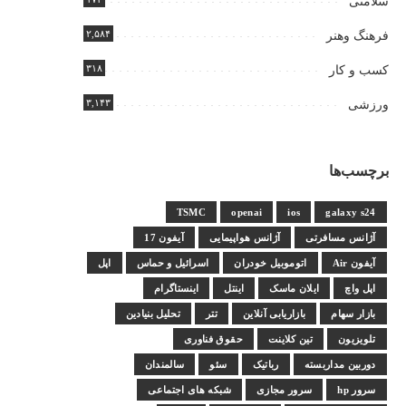
سلامتی
۲,۵۸۴
فرهنگ وهنر
۳۱۸
کسب و کار
۳,۱۴۳
ورزشی
برچسب‌ها
TSMC
openai
ios
galaxy s24
آژانس مسافرتی
آژانس هواپیمایی
آیفون 17
آیفون Air
اتوموبیل خودران
اسرائیل و حماس
اپل
اپل واچ
ایلان ماسک
اینتل
اینستاگرام
بازار سهام
بازاریابی آنلاین
تتر
تحلیل بنیادین
تلویزیون
تین کلاینت
حقوق فناوری
دوربین مداربسته
رباتیک
سئو
سالمندان
سرور hp
سرور مجازی
شبکه های اجتماعی