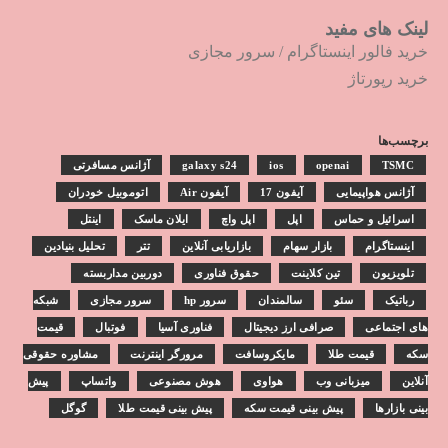
لینک های مفید
خرید فالور اینستاگرام
/
سرور مجازی
خرید رپورتاژ
برچسب‌ها
TSMC
openai
ios
galaxy s24
آژانس مسافرتی
آژانس هواپیمایی
آیفون 17
آیفون Air
اتوموبیل خودران
اسرائیل و حماس
اپل
اپل واچ
ایلان ماسک
اینتل
اینستاگرام
بازار سهام
بازاریابی آنلاین
تتر
تحلیل بنیادین
تلویزیون
تین کلاینت
حقوق فناوری
دوربین مداربسته
رباتیک
سئو
سالمندان
سرور hp
سرور مجازی
شبکه
های اجتماعی
صرافی ارز دیجیتال
فناوری آسیا
فوتبال
قیمت
سکه
قیمت طلا
مایکروسافت
مرورگر اینترنت
مشاوره حقوقی
آنلاین
میزبانی وب
هواوی
هوش مصنوعی
واتساپ
پیش
بینی بازارها
پیش بینی قیمت سکه
پیش بینی قیمت طلا
گوگل