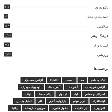
۹۰۸
تکنولوژی
۱۱
دسته‌بندی نشده
۱۷۴
سلامتی
۲,۵۸۴
فرهنگ وهنر
۳۱۸
کسب و کار
۳,۱۴۳
ورزشی
برچسب‌ها
galaxy s24
ios
openai
TSMC
آژانس مسافرتی
آژانس هواپیمایی
آیفون 17
آیفون Air
اتوموبیل خودران
اسرائیل و حماس
اپل
اپل واچ
ایلان ماسک
اینتل
اینستاگرام
بازار سهام
بازاریابی آنلاین
تتر
تحلیل بنیادین
تلویزیون
تین کلاینت
حقوق فناوری
دوربین مداربسته
رباتیک