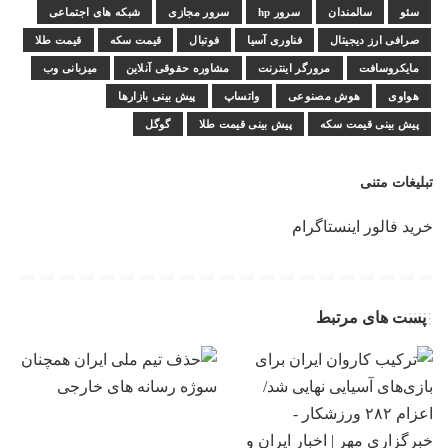
سئو
سالمندان
سرور hp
سرور مجازی
شبکه های اجتماعی
صرافی ارز دیجیتال
فناوری آسیا
فوتبال
قیمت سکه
قیمت طلا
مایکروسافت
مرورگر اینترنت
مشاوره حقوقی آنلاین
میزبانی وب
هواوی
هوش مصنوعی
واتساپ
پیش بینی بازارها
پیش بینی قیمت سکه
پیش بینی قیمت طلا
گوگل
تبلیغات متنی
خرید فالور اینستاگرام
پست های مرتبط