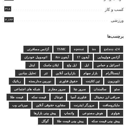
۳۱۸
کسب و کار
۳,۱۴۳
ورزشی
برچسب‌ها
galaxy s24
ios
openai
TSMC
آژانس مسافرتی
آژانس هواپیمایی
آیفون 17
آیفون Air
اتوموبیل خودران
اسرائیل و حماس
اپل
اپل واچ
ایلان ماسک
اینتل
اینستاگرام
بازار سهام
بازاریابی آنلاین
تتر
تحلیل بنیادین
تلویزیون
تین کلاینت
حقوق فناوری
دوربین مداربسته
رباتیک
سئو
سالمندان
سرور hp
سرور مجازی
شبکه های اجتماعی
صرافی ارز دیجیتال
فناوری آسیا
فوتبال
قیمت سکه
قیمت طلا
مایکروسافت
مرورگر اینترنت
مشاوره حقوقی آنلاین
میزبانی وب
هواوی
هوش مصنوعی
واتساپ
پیش بینی بازارها
پیش بینی قیمت سکه
پیش بینی قیمت طلا
گوگل