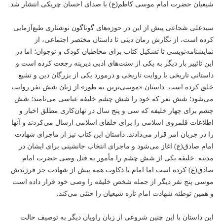
شیعیان حضرت امام موسی‌ کاظم(ع) با صدای احسان چریکی انتشار شد.
سید‌علی شجاعی پیش از این در حوزه‌های گوناگون نوشتاری طبع‌آزمایی
کرده است، از نگارش رمان دینی تا داستان مختصر اجتماعی، از
نمایشنامه‌نویسی تا تشکیل کتاب برای مخاطبان کودک و نوجوان؛ اما در
این تاثییر بار دیگر به یکی از سنت‌های ادبی دیرینه رجعت کرده است و
داستانی تاریخی با روایت تاریخی و درمورد یکی از بزرگان دین و تشیع
خلق کرده است. داستان «موسی‌ترین به طور» از زبان شش نفر روایت
می‌شود؛ شش نفر که خود را شش چشم خلیفه عباسی می‌نامند؛ شش
چشم برای چهار خلیفه که سی و پنج سال در نهان‌کاری مطلق اخبار و
اطلاعات قلمروی اسلامی را برای خلفای اسلامی ارسال می‌کردند و آنها
را در جریان امر قرار می‌دادند. داستان این کتاب نیز از ماجرای شهادت
امام صادق(ع) اغاز می‌شود و ماجرای انتخاب جانشینی برای ایشان در
مدینه. خلیفه یکی از شش چشم را مأمور به قتل وصی حضرت امام
صادق(ع) کرده است اما امام با ذکاوت همه پیش از شهادت جز فرزندش
موسی پنج نفر دیگر از جمله شخص خلیفه را وصی خود قرار داده است
و همین توطئه شهادت امام تازه شیعیان را خنثی می‌کند.
این داستان با این چنین شروعی از زبان راویان دیگر به توصیف حالت