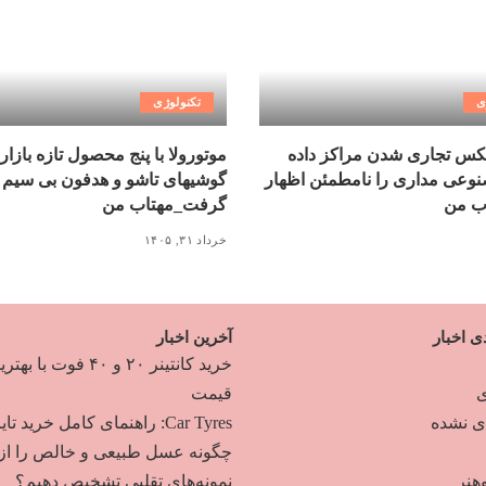
ی
تکنولوژی
کس تجاری شدن مراکز داده
موتورولا با پنج محصول تازه بازار
عی مداری را نامطمئن اظهار
گوشیهای تاشو و هدفون بی سیم 
ب من
گرفت_مهتاب من
خرداد ۳۱, ۱۴۰۵
ی اخبار
آخرین اخبار
خرید کانتینر ۲۰ و ۴۰ فوت با به
ی
قیمت
دی نشده
Car Tyres: راهنمای کامل خرید تایر
چگونه عسل طبیعی و خالص را از
هنر
نمونه‌های تقلبی تشخیص دهیم؟