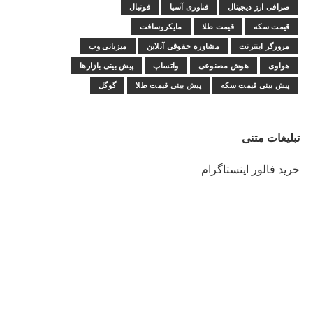
صرافی ارز دیجیتال
فناوری آسیا
فوتبال
قیمت سکه
قیمت طلا
مایکروسافت
مرورگر اینترنت
مشاوره حقوقی آنلاین
میزبانی وب
هواوی
هوش مصنوعی
واتساپ
پیش بینی بازارها
پیش بینی قیمت سکه
پیش بینی قیمت طلا
گوگل
تبلیغات متنی
خرید فالور اینستاگرام