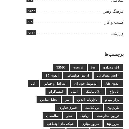
سلامتی
۲,۵۸۴
فرهنگ وهنر
۳۱۸
کسب و کار
۳,۱۴۳
ورزشی
برچسب‌ها
TSMC
openai
ios
galaxy s24
آژانس مسافرتی
آژانس هواپیمایی
آیفون 17
آیفون Air
اتوموبیل خودران
اسرائیل و حماس
اپل
اپل واچ
ایلان ماسک
اینتل
اینستاگرام
بازار سهام
بازاریابی آنلاین
تتر
تحلیل بنیادین
تلویزیون
تین کلاینت
حقوق فناوری
دوربین مداربسته
رباتیک
سئو
سالمندان
سرور hp
سرور مجازی
شبکه های اجتماعی